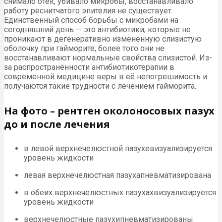
снимало отёк, убивало микробы, восстанавливало
работу реснитчатого эпителия не существует.
Единственный способ борьбы с микробами на
сегодняшний день — это антибиотики, которые не
проникают в дегенеративно изменённую слизистую
оболочку при гайморите, более того они не
восстанавливают нормальные свойства слизистой. Из-
за распространённости антибиотикотерапии в
современной медицине веры в её непогрешимость и
получаются такие трудности с лечением гайморита.
На фото – рентген околоносовых пазух
до и после лечения
в левой верхнечелюстной пазухевизуализируется
уровень жидкости
левая верхнечелюстная пазухапневматизирована
в обеих верхнечелюстных пазухахвизуализируется
уровень жидкости
верхнечелюстные пазухипневматизированы