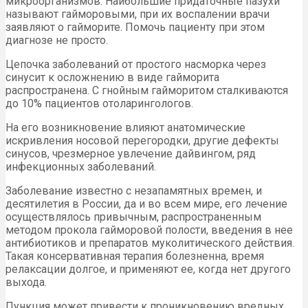
микроорганизмов. Наибольшие придаточные пазухи
называют гайморовыми, при их воспалении врачи
заявляют о гайморите. Помочь пациенту при этом
диагнозе не просто.
Цепочка заболеваний от простого насморка через
синусит к осложнению в виде гайморита
распространена. С гнойным гайморитом сталкиваются
до 10% пациентов отоларингологов.
На его возникновение влияют анатомические
искривления носовой перегородки, другие дефекты
синусов, чрезмерное увлечение дайвингом, ряд
инфекционных заболеваний.
Заболевание известно с незапамятных времен, и
десятилетия в России, да и во всем мире, его лечение
осуществлялось привычным, распространенным
методом прокола гайморовой полости, введения в нее
антибиотиков и препаратов муколитического действия.
Такая консервативная терапия болезненна, время
релаксации долгое, и применяют ее, когда нет другого
выхода.
Пункция может привести к проникновению вредных