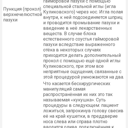
гайморовой пазухи с помощью
специальной стальной иглы (игла
Пункция (прокол)
Куликовского) через нос. Игла полая
верхнечелюстной
внутри, к ней подсоединяется шприц
пазухи
и проводится промывание пазухи и
введение в неё лекарственных
веществ. В случае блока
естественного соустья гайморовой
пазухи вследствие выраженного
отёка в некоторых случаях
приходится делать дополнительный
прокол с помощью ещё одной иглы
Куликовского, при этом все
неприятные ощущения, связанные с
этой процедурой умножаются на два.
Что касается бесхирургических
манипуляций самая
распространённая их них это так
называемая «кукушка». Суть
процедуры в следующем: пациент
ложиться, запрокинув голову свесив
её на край кушетки, в преддверие
носа слева или справа плотно
вводится олива, подключённая к