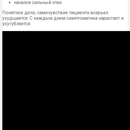
начался сильный отек.
Понятное дело, самочувствие пациента всерьез
ухудшается. С каждым днем симптоматика нарастает и
усугубляется.