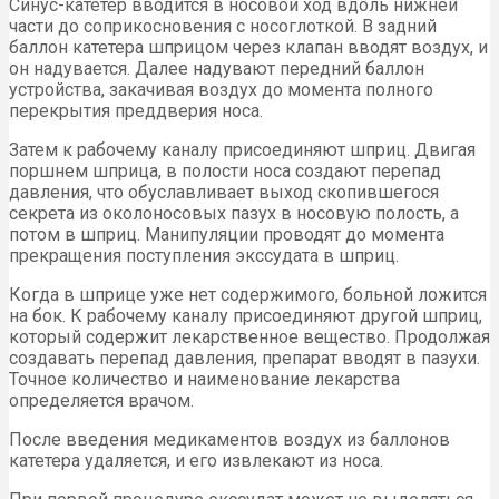
Синус-катетер вводится в носовой ход вдоль нижней
части до соприкосновения с носоглоткой. В задний
баллон катетера шприцом через клапан вводят воздух, и
он надувается. Далее надувают передний баллон
устройства, закачивая воздух до момента полного
перекрытия преддверия носа.
Затем к рабочему каналу присоединяют шприц. Двигая
поршнем шприца, в полости носа создают перепад
давления, что обуславливает выход скопившегося
секрета из околоносовых пазух в носовую полость, а
потом в шприц. Манипуляции проводят до момента
прекращения поступления экссудата в шприц.
Когда в шприце уже нет содержимого, больной ложится
на бок. К рабочему каналу присоединяют другой шприц,
который содержит лекарственное вещество. Продолжая
создавать перепад давления, препарат вводят в пазухи.
Точное количество и наименование лекарства
определяется врачом.
После введения медикаментов воздух из баллонов
катетера удаляется, и его извлекают из носа.