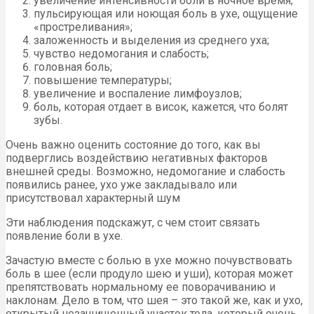
увеличение интенсивности боли в ночное время;
пульсирующая или ноющая боль в ухе, ощущение
«простреливания»;
заложенность и выделения из среднего уха;
чувство недомогания и слабость;
головная боль;
повышение температуры;
увеличение и воспаление лимфоузлов;
боль, которая отдает в висок, кажется, что болят
зубы.
Очень важно оценить состояние до того, как вы
подверглись воздействию негативных факторов
внешней среды. Возможно, недомогание и слабость
появились ранее, ухо уже закладывало или
присутствовал характерный шум
Эти наблюдения подскажут, с чем стоит связать
появление боли в ухе.
Зачастую вместе с болью в ухе можно почувствовать
боль в шее (если продуло шею и уши), которая может
препятствовать нормальному ее поворачиванию и
наклонам. Дело в том, что шея – это такой же, как и ухо,
открытый незащищенный участок тела, который очень