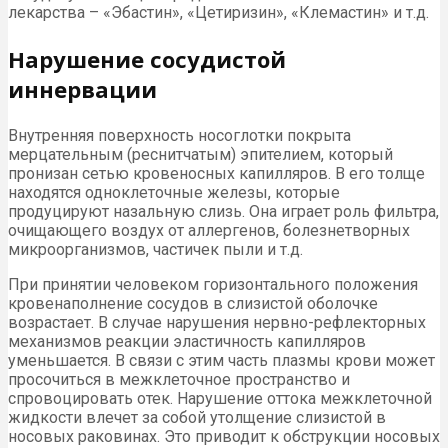
лекарства – «Эбастин», «Цетиризин», «Клемастин» и т.д.
Нарушение сосудистой
иннервации
Внутренняя поверхность носоглотки покрыта
мерцательным (реснитчатым) эпителием, который
пронизан сетью кровеносных капилляров. В его толще
находятся одноклеточные железы, которые
продуцируют назальную слизь. Она играет роль фильтра,
очищающего воздух от аллергенов, болезнетворных
микроорганизмов, частичек пыли и т.д.
При принятии человеком горизонтального положения
кровенаполнение сосудов в слизистой оболочке
возрастает. В случае нарушения нервно-рефлекторных
механизмов реакции эластичность капилляров
уменьшается. В связи с этим часть плазмы крови может
просочиться в межклеточное пространство и
спровоцировать отек. Нарушение оттока межклеточной
жидкости влечет за собой утолщение слизистой в
носовых раковинах. Это приводит к обструкции носовых