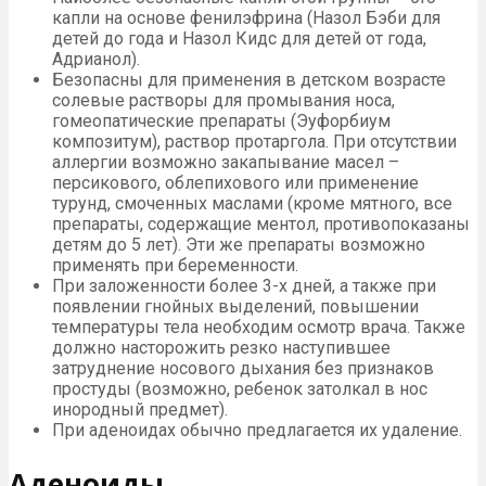
капли на основе фенилэфрина (Назол Бэби для
детей до года и Назол Кидс для детей от года,
Адрианол).
Безопасны для применения в детском возрасте
солевые растворы для промывания носа,
гомеопатические препараты (Эуфорбиум
композитум), раствор протаргола. При отсутствии
аллергии возможно закапывание масел –
персикового, облепихового или применение
турунд, смоченных маслами (кроме мятного, все
препараты, содержащие ментол, противопоказаны
детям до 5 лет). Эти же препараты возможно
применять при беременности.
При заложенности более 3-х дней, а также при
появлении гнойных выделений, повышении
температуры тела необходим осмотр врача. Также
должно насторожить резко наступившее
затруднение носового дыхания без признаков
простуды (возможно, ребенок затолкал в нос
инородный предмет).
При аденоидах обычно предлагается их удаление.
Аденоиды