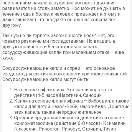
постепенном начале нарушение носового дыхания
развивается не столь заметно. Нос может не дышать в
течение года и более, а человек привыкает к этому и
даже забывает, что когда-то он дышал совсем по-
другому.
Так нужно ли терпеть заложенность носа? Нет, это
чревато различными последствиями. Но впадать в
другую крайность и бесконтрольно капать
сосудосуживающие капли при малейшем отеке – еще
хуже.
Сосудосуживающие капли и спреи – это основное
средство для снятия заложенности при отеке слизистой.
Сосудосуживающие капли могут быть:
На основе нафазолина. Это капли короткого
действия (4-5 часов)Нафтизин, Санорин.
Капли на основе фенилэфрина – Виброцил, а также
капли для детей Назол-Беби, Назол-Кидс. Действие
этих капель также непродолжительное.
Средней продолжительности действия на основе
ксилометазолина (действие 6-8 часов)- Ксимелин,
Галазолин, Риностоп, Ринорус, Отривин, Тизин-