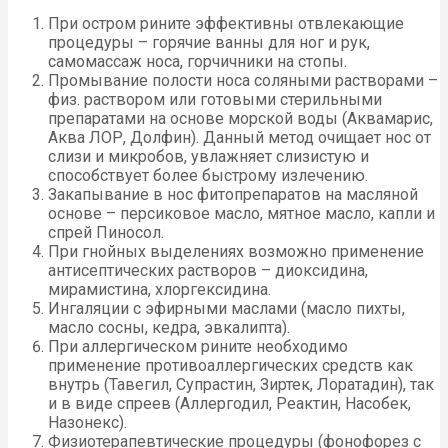
При остром рините эффективны отвлекающие
процедуры – горячие ванны для ног и рук,
самомассаж носа, горчичники на стопы.
Промывание полости носа соляными растворами –
физ. раствором или готовыми стерильными
препаратами на основе морской воды (Аквамарис,
Аква ЛОР, Долфин). Данный метод очищает нос от
слизи и микробов, увлажняет слизистую и
способствует более быстрому излечению.
Закапывание в нос фитопрепаратов на масляной
основе – персиковое масло, мятное масло, капли и
спрей Пиносол.
При гнойных выделениях возможно применение
антисептических растворов – диоксидина,
мирамистина, хлоргексидина.
Ингаляции с эфирными маслами (масло пихты,
масло сосны, кедра, эвкалипта).
При аллергическом рините необходимо
применение противоаллергических средств как
внутрь (Тавегил, Супрастин, Зиртек, Лоратадин), так
и в виде спреев (Аллергодил, Реактин, Насобек,
Назонекс).
Физиотерапевтические процедуры (фонофорез с