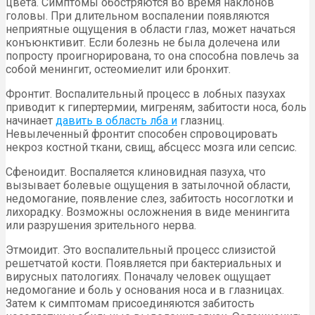
цвета. Симптомы обостряются во время наклонов
головы. При длительном воспалении появляются
неприятные ощущения в области глаз, может начаться
конъюнктивит. Если болезнь не была долечена или
попросту проигнорирована, то она способна повлечь за
собой менингит, остеомиелит или бронхит.
Фронтит. Воспалительный процесс в лобных пазухах
приводит к гипертермии, мигреням, забитости носа, боль
начинает
давить в область лба и
глазниц.
Невылеченный фронтит способен спровоцировать
некроз костной ткани, свищ, абсцесс мозга или сепсис.
Сфеноидит. Воспаляется клиновидная пазуха, что
вызывает болевые ощущения в затылочной области,
недомогание, появление слез, забитость носоглотки и
лихорадку. Возможны осложнения в виде менингита
или разрушения зрительного нерва.
Этмоидит. Это воспалительный процесс слизистой
решетчатой кости. Появляется при бактериальных и
вирусных патологиях. Поначалу человек ощущает
недомогание и боль у основания носа и в глазницах.
Затем к симптомам присоединяются забитость