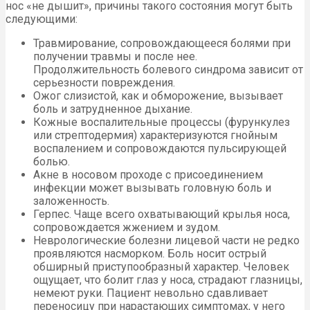
нос «не дышит», причины такого состояния могут быть
следующими:
Травмирование, сопровождающееся болями при
получении травмы и после нее.
Продолжительность болевого синдрома зависит от
серьезности повреждения.
Ожог слизистой, как и обморожение, вызывает
боль и затрудненное дыхание.
Кожные воспалительные процессы (фурункулез
или стрептодермия) характеризуются гнойным
воспалением и сопровождаются пульсирующей
болью.
Акне в носовом проходе с присоединением
инфекции может вызывать головную боль и
заложенность.
Герпес. Чаще всего охватывающий крылья носа,
сопровождается жжением и зудом.
Неврологические болезни лицевой части не редко
проявляются насморком. Боль носит острый
обширный приступообразный характер. Человек
ощущает, что болит глаз у носа, страдают глазницы,
немеют руки. Пациент невольно сдавливает
переносицу при нарастающих симптомах, у него