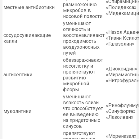
«Спирамицин
размножению
местные антибиотики
«Полидекса»
микробов в
«Мидекамици
носовой полости
уменьшают
отечность и
«Назол Адван
сосудосуживающие
восстанавливают
«Тизин Ксило
капли
проходимость
«Галазолин»
воздухоносных
путей
обеззараживают
носоглотку и
«Диоксидин»
препятствуют
антисептики
«Мирамистин
развитию
«Нитрофурал»
микробной
флоры
уменьшают
вязкость слизи,
«Ринофлуиму
что способствует
муколитики
«Синуфорте»
ее выведению
«Лазолван»
из придаточных
синусов
препятствуют
«Мореназал»