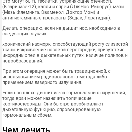
Это могут быть таблетки, устраняющие отечность
(Клариназе-12), капли и спреи (ДляНос, Ринорус), мази
(Мазь Флеминга, Эваменол, Доктор Мом) и
антигистаминные препараты (Зодак, Лоратидин).
Делать операцию, если не дышит нос, необходимо в
следующих случаях:
хронический насморк, способствующий росту слизистой
ткани; искривление носовой перегородки; присутствие
инородных тел в дыхательных путях; наличие полипов и
новообразований.
При этом операция может быть традиционной, с
использованием радиоволнового метода либо
применением лазерного излучения.
Если нос плохо дышит из-за гормональных нарушений,
тогда врач может назначить топические
кортикостероиды. Они быстро возобновляют
дыхательную функцию, спровоцированную
гормональным сбоем.
Чем лечить