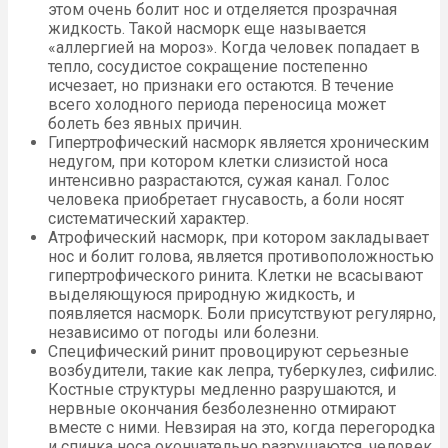
этом очень болит нос и отделяется прозрачная
жидкость. Такой насморк еще называется
«аллергией на мороз». Когда человек попадает в
тепло, сосудистое сокращение постепенно
исчезает, но признаки его остаются. В течение
всего холодного периода переносица может
болеть без явных причин.
Гипертрофический насморк является хроническим
недугом, при котором клетки слизистой носа
интенсивно разрастаются, сужая канал. Голос
человека приобретает гнусавость, а боли носят
систематический характер.
Атрофический насморк, при котором закладывает
нос и болит голова, является противоположностью
гипертрофического ринита. Клетки не всасывают
выделяющуюся природную жидкость, и
появляется насморк. Боли присутствуют регулярно,
независимо от погоды или болезни.
Специфический ринит провоцируют серьезные
возбудители, такие как лепра, туберкулез, сифилис.
Костные структуры медленно разрушаются, и
нервные окончания безболезненно отмирают
вместе с ними. Невзирая на это, когда перегородка
и спинка носа окончательно разрушаются, человек