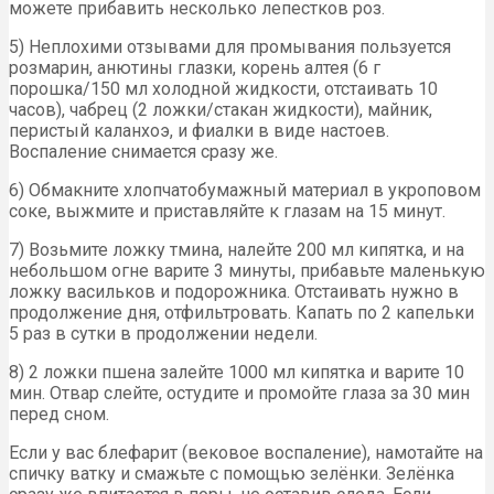
можете прибавить несколько лепестков роз.
5) Неплохими отзывами для промывания пользуется
розмарин, анютины глазки, корень алтея (6 г
порошка/150 мл холодной жидкости, отстаивать 10
часов), чабрец (2 ложки/стакан жидкости), майник,
перистый каланхоэ, и фиалки в виде настоев.
Воспаление снимается сразу же.
6) Обмакните хлопчатобумажный материал в укроповом
соке, выжмите и приставляйте к глазам на 15 минут.
7) Возьмите ложку тмина, налейте 200 мл кипятка, и на
небольшом огне варите 3 минуты, прибавьте маленькую
ложку васильков и подорожника. Отстаивать нужно в
продолжение дня, отфильтровать. Капать по 2 капельки
5 раз в сутки в продолжении недели.
8) 2 ложки пшена залейте 1000 мл кипятка и варите 10
мин. Отвар слейте, остудите и промойте глаза за 30 мин
перед сном.
Если у вас блефарит (вековое воспаление), намотайте на
спичку ватку и смажьте с помощью зелёнки. Зелёнка