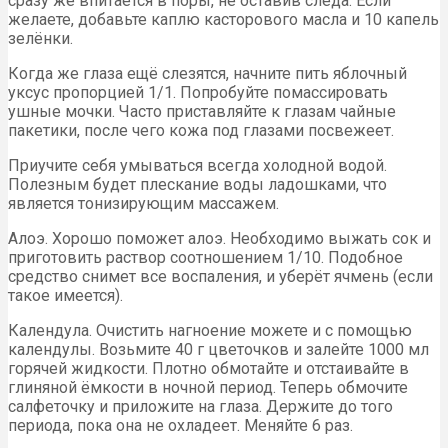
сразу же впитается в поры, не оставив следа. Если
желаете, добавьте каплю касторового масла и 10 капель
зелёнки.
Когда же глаза ещё слезятся, начните пить яблочный
уксус пропорцией 1/1. Попробуйте помассировать
ушные мочки. Часто приставляйте к глазам чайные
пакетики, после чего кожа под глазами посвежеет.
Приучите себя умываться всегда холодной водой.
Полезным будет плескание воды ладошками, что
является тонизирующим массажем.
Алоэ. Хорошо поможет алоэ. Необходимо выжать сок и
приготовить раствор соотношением 1/10. Подобное
средство снимет все воспаления, и уберёт ячмень (если
такое имеется).
Календула. Очистить нагноение можете и с помощью
календулы. Возьмите 40 г цветочков и залейте 1000 мл
горячей жидкости. Плотно обмотайте и отстаивайте в
глиняной ёмкости в ночной период. Теперь обмочите
салфеточку и приложите на глаза. Держите до того
периода, пока она не охладеет. Меняйте 6 раз.