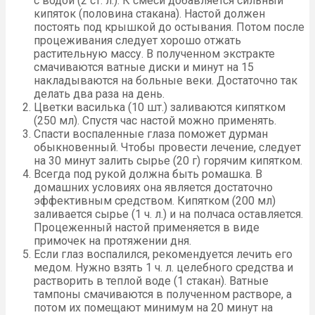
с водой (2 ст. л.). К смеси добавляется сильный
кипяток (половина стакана). Настой должен
постоять под крышкой до остывания. Потом после
процеживания следует хорошо отжать
растительную массу. В полученном экстракте
смачиваются ватные диски и минут на 15
накладываются на больные веки. Достаточно так
делать два раза на день.
Цветки василька (10 шт.) заливаются кипятком
(250 мл). Спустя час настой можно применять.
Спасти воспаленные глаза поможет дурман
обыкновенный. Чтобы провести лечение, следует
на 30 минут залить сырье (20 г) горячим кипятком.
Всегда под рукой должна быть ромашка. В
домашних условиях она является достаточно
эффективным средством. Кипятком (200 мл)
заливается сырье (1 ч. л.) и на полчаса оставляется.
Процеженный настой применяется в виде
примочек на протяжении дня.
Если глаз воспалился, рекомендуется лечить его
медом. Нужно взять 1 ч. л. целебного средства и
растворить в теплой воде (1 стакан). Ватные
тампоны смачиваются в полученном растворе, а
потом их помещают минимум на 20 минут на