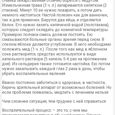
Очанка лекарственная отлично борется с недугом.
Измельченная трава (3 ч. л.) запаривается кипятком (2
стакана). Минут 10 ее нужно поварить, а потом дать
немного настояться. Настой полезен как для ванночек,
так и для примочек. Берутся два яйца, и отделяется
белок. Его нужно залить кипяченой водой (полстакана),
которую следует охладить до комнатной температуры.
Примерно полчаса смесь должна постоять. Ею
смазываются больные органы зрения перед сном. В
спелом яблоке делается углубление. В него необходимо
положить мед (1 ч. л.). После того как мед в яблочном
соке растворится, средство используется в виде
капельного раствора (5 капель 5-6 раз на протяжении
дня). Из сельдерея также готовится настойка. Ею потом
нужно закапывать каждый глаз 2 раза в день, чтобы
убрать воспалительные явления.
Важно постоянно заботиться о здоровье, в частности,
беречь зрительный аппарат от возможных болезней. Но
если проблема появилась, медлить с лечением нельзя
Чем сложнее ситуация, тем труднее с ней справиться.
Воспалительный процесс — это то, с чем мы