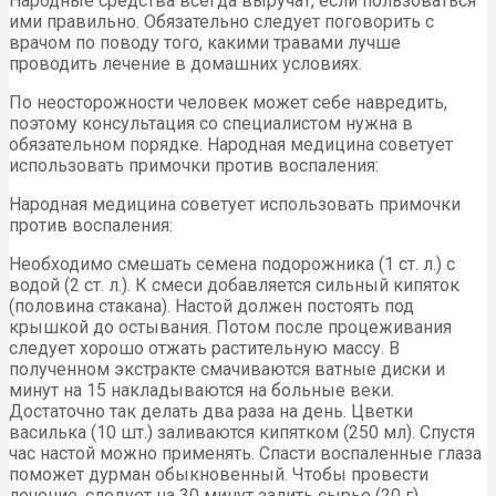
Народные средства всегда выручат, если пользоваться
ими правильно. Обязательно следует поговорить с
врачом по поводу того, какими травами лучше
проводить лечение в домашних условиях.
По неосторожности человек может себе навредить,
поэтому консультация со специалистом нужна в
обязательном порядке. Народная медицина советует
использовать примочки против воспаления:
Народная медицина советует использовать примочки
против воспаления:
Необходимо смешать семена подорожника (1 ст. л.) с
водой (2 ст. л.). К смеси добавляется сильный кипяток
(половина стакана). Настой должен постоять под
крышкой до остывания. Потом после процеживания
следует хорошо отжать растительную массу. В
полученном экстракте смачиваются ватные диски и
минут на 15 накладываются на больные веки.
Достаточно так делать два раза на день. Цветки
василька (10 шт.) заливаются кипятком (250 мл). Спустя
час настой можно применять. Спасти воспаленные глаза
поможет дурман обыкновенный. Чтобы провести
лечение, следует на 30 минут залить сырье (20 г)