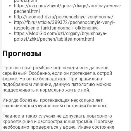
po-uzi.html
https://uzi.guru/zhivot/gepar/diagn/vorotnaya-vena-
pecheni.html
http://neomed-dv.ru/pechenochnye-veny-norma/
http://fb.ru/article/389372/pechenochnyie-venyi-
raspolojenie-funktsii-norma-i-otkloneniya
https://MediGid.com/uzi/organy/bryushnaya-
polost/zhkt/pechen/tablitsa-norm.html
Прогнозы
Прогноз при тромбозе вен печени всегда очень
серьёзный. Особенно, если он протекает в острой
форме. Но он не безнадёжен. При правильно
подобранном лечении, данную патологию можно
поддерживать и нормально жить с ней.
Иногда болезнь, протекающая несколько лет,
заканчивается улучшением состояния больного.
Главное в таких случаях не допускать повторного
кровотечения и распространения тромба. Поэтому
необходимо проверяться у врача. Иначе состояние