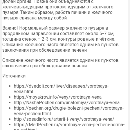
долей органа. Позже они объединяются с
желчевыводящим протоком, идущим от желчного
пузыря. Таким образом, работа печени и желчного
пузыря связана между собой.
Важно! Нормальный размер желчного пузыря в
продольном направлении составляет около 5-7 см,
толщина стенок – 2-3 см, контуры ровные и чёткие.
Описание желчного часто является одним из пунктов
заключения при обследовании печени
Описание желчного часто является одним из пунктов
заключения при обследовании печени.
Источники
https://dvedoli.com/liver/diseases/vorotnaya-
vena.html
https://moyakrov.info/veny/vorotnaya-vena
http://NashaPechen.com/anatomiya/vorotnaya-vena
https://pechen.org/drugie-bolezni-pecheni/vorotnaya-
vena-pecheni.html
http://sosudinfo.ru/arterii-i-veny/vorotnaya-vena/
https://MedPechen.ru/vorotnaya-vena-pecheni-norma-