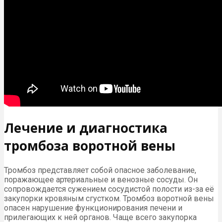
Лечение и диагностика
тромбоза воротной вены
Тромбоз представляет собой опасное заболевание,
поражающее артериальные и венозные сосуды. Он
сопровождается сужением сосудистой полости из-за её
закупорки кровяным сгустком. Тромбоз воротной вены
опасен нарушение функционирования печени и
прилегающих к ней органов. Чаще всего закупорка