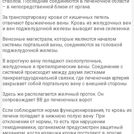
стволов. Последние соединяются в печеночной области
– в непосредственной близи от органа.
За транспортировку крови от кишечных петель
отвечают брыжеечные вены. Кровь из желудочных вен
и вен поджелудочной железы выводит вена селезенки.
Венозные магистрали, которые являются началом
системы портальной вены, соединяются за головкой
поджелудочной железы.
В воротную вену попадают околопупочные,
желудочные и препилорические вены. Соединение с
системой происходит между двумя листками
панкреатодуоденальной связки, где печеночная артерия
закрывает собой портальную вену с внешней стороны.
Здесь же располагается желчный проток. Он
сопровождает ВВ до печеночных ворот.
Если соблюдается норма функционирования, то кровь из
печени попадает в нижнюю полую вену. При
отклонении от нормы, то есть при нарушении
гемодинамики, организмом предусмотрен защитный
механизм, когда излишки крови поступают в другие