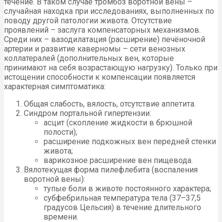
течение. В таком случае тромбоз воротной вены –
случайная находка при исследованиях, выполненных по
поводу другой патологии живота. Отсутствие
проявлений – заслуга компенсаторных механизмов.
Среди них – вазодилатация (расширение) печёночной
артерии и развитие каверномы – сети венозных
коллатералей (дополнительных вен, которые
принимают на себя возрастающую нагрузку). Только при
истощении способности к компенсации появляется
характерная симптоматика:
Общая слабость, вялость, отсутствие аппетита.
Синдром портальной гипертензии:
асцит (скопление жидкости в брюшной
полости);
расширение подкожных вен передней стенки
живота;
варикозное расширение вен пищевода.
Вялотекущая форма пилефлебита (воспаления
воротной вены):
тупые боли в животе постоянного характера;
субфебрильная температура тела (37–37,5
градусов Цельсия) в течение длительного
времени.