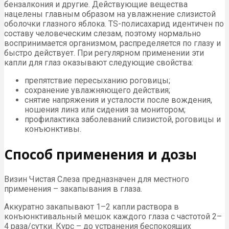
бензалкония и другие. Действующие вещества
нацелены главным образом на увлажнение слизистой
оболочки глазного яблока. TS-полисахарид идентичен по
составу человеческим слезам, поэтому нормально
воспринимается организмом, распределяется по глазу и
быстро действует. При регулярном применении эти
капли для глаз оказывают следующие свойства:
препятствие пересыханию роговицы;
сохранение увлажняющего действия;
снятие напряжения и усталости после вождения,
ношения линз или сидения за монитором;
профилактика заболеваний слизистой, роговицы и
конъюнктивы.
Способ применения и дозы
Визин Чистая Слеза предназначен для местного
применения – закапывания в глаза.
Аккуратно закапывают 1–2 капли раствора в
конъюнктивальный мeшок каждого глаза c частотой 2–
4 раза/сутки. Курс – до устранения беспокоящих