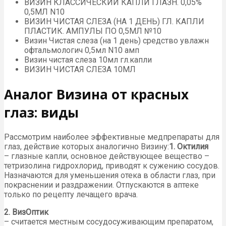
ВИЗИН КЛАССИЧЕСКИЙ КАПЛИ ГЛАЗН. 0,05%
0,5МЛ N10
ВИЗИН ЧИСТАЯ СЛЕЗА (НА 1 ДЕНЬ) ГЛ. КАПЛИ
ПЛАСТИК. АМПУЛЫ ПО 0,5МЛ №10
Визин Чистая слеза (на 1 день) средство увлажн
офтальмологич 0,5мл N10 амп
Визин чистая слеза 10мл гл.капли
ВИЗИН ЧИСТАЯ СЛЕЗА 10МЛ
Аналог Визина от красных
глаз: виды
Рассмотрим наиболее эффективные медпрепараты для
глаз, действие которых аналогично Визину:
1. Октилия
– глазные капли, основное действующее вещество –
тетризолина гидрохлорид, приводят к сужению сосудов.
Назначаются для уменьшения отека в области глаз, при
покраснении и раздражении. Отпускаются в аптеке
только по рецепту лечащего врача.
2. ВизОптик
– считается местным сосудосуживающим препаратом,