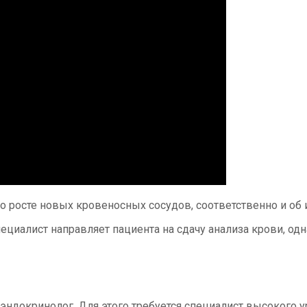
 росте новых кровеносных сосудов, соответственно и об
циалист направляет пациента на сдачу анализа крови, одна
ч-эндокринолог. Для этого требуется специалист высокого