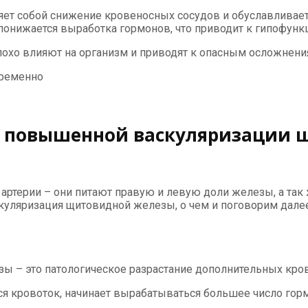
яет собой снижение кровеносных сосудов и обуславливает
понижается выработка гормонов, что приводит к гипофунк
охо влияют на организм и приводят к опасным осложнен
временно
е повышенной васкуляризации 
терии – они питают правую и левую доли железы, а так ж
скуляризация щитовидной железы, о чем и поговорим далее
зы – это патологическое разрастание дополнительных кро
ется кровоток, начинает вырабатываться большее число гор