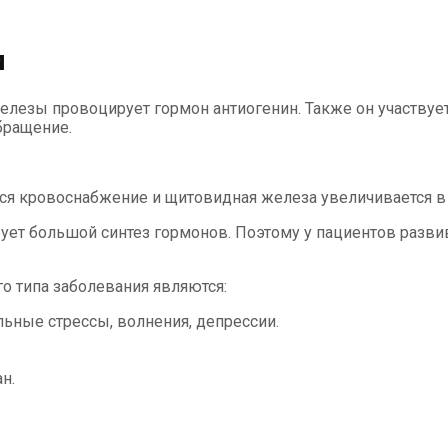
и
железы провоцирует гормон антиогенин. Также он участву
бращение.
ся кровоснабжение и щитовидная железа увеличивается в 
ует большой синтез гормонов. Поэтому у пациентов разви
 типа заболевания являются:
льные стрессы, волнения, депрессии.
н.