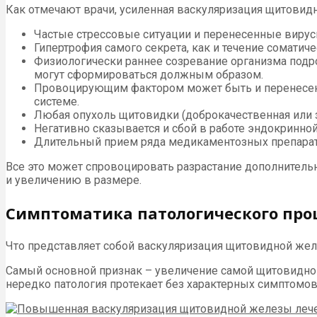
Как отмечают врачи, усиленная васкуляризация щитовид
Частые стрессовые ситуации и перенесенные виру
Гипертрофия самого секрета, как и течение соматиче
Физиологически раннее созревание организма подро
могут сформироваться должным образом.
Провоцирующим фактором может быть и перенесенна
системе.
Любая опухоль щитовидки (доброкачественная или 
Негативно сказывается и сбой в работе эндокринно
Длительный прием ряда медикаментозных препарат
Все это может спровоцировать разрастание дополнитель
и увеличению в размере.
Симптоматика патологического про
Что представляет собой васкуляризация щитовидной желе
Самый основной признак – увеличение самой щитовидной
нередко патология протекает без характерных симптомов