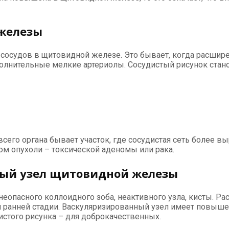
железы
сосудов в щитовидной железе. Это бывает, когда расшир
ополнительные мелкие артериолы. Сосудистый рисунок стан
его органа бывает участок, где сосудистая сеть более в
м опухоли – токсической аденомы или рака.
ный узел щитовидной железы
неопасного коллоидного зоба, неактивного узла, кисты. Ра
 ранней стадии. Васкуляризированный узел имеет повыше
стого рисунка – для доброкачественных.