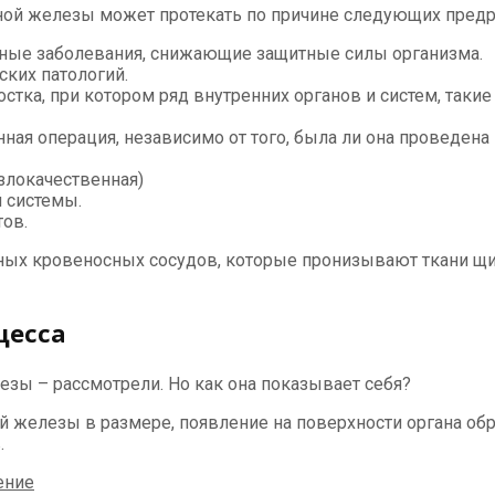
ной железы может протекать по причине следующих предр
сные заболевания, снижающие защитные силы организма.
ских патологий.
стка, при котором ряд внутренних органов и систем, таки
я операция, независимо от того, была ли она проведена
злокачественная)
й системы.
ов.
ных кровеносных сосудов, которые пронизывают ткани щи
цесса
зы – рассмотрели. Но как она показывает себя?
 железы в размере, появление на поверхности органа обр
.