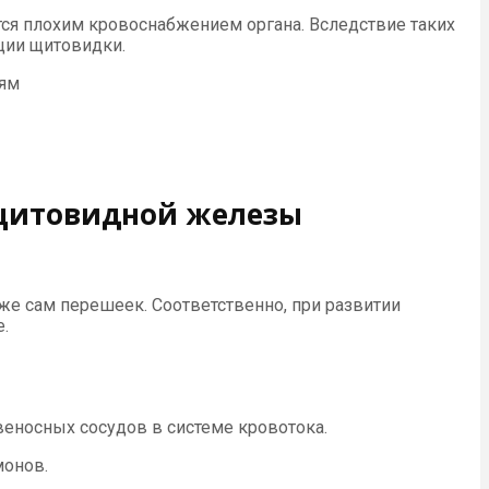
ся плохим кровоснабжением органа. Вследствие таких
ции щитовидки.
иям
щитовидной железы
е сам перешеек. Соответственно, при развитии
.
веносных сосудов в системе кровотока.
монов.