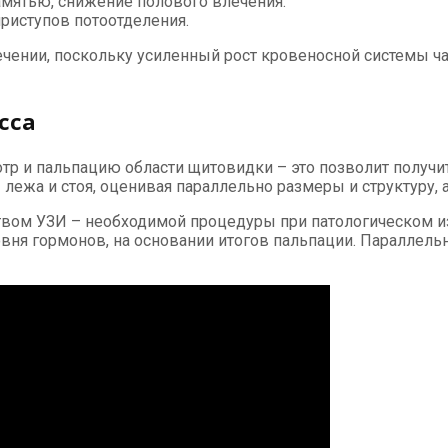
амятью, снижение полового влечения.
риступов потоотделения.
чении, поскольку усиленный рост кровеносной системы ч
сса
тр и пальпацию области щитовидки – это позволит получи
ежа и стоя, оценивая параллельно размеры и структуру, а
дством УЗИ – необходимой процедуры при патологическом
вня гормонов, на основании итогов пальпации. Параллельн