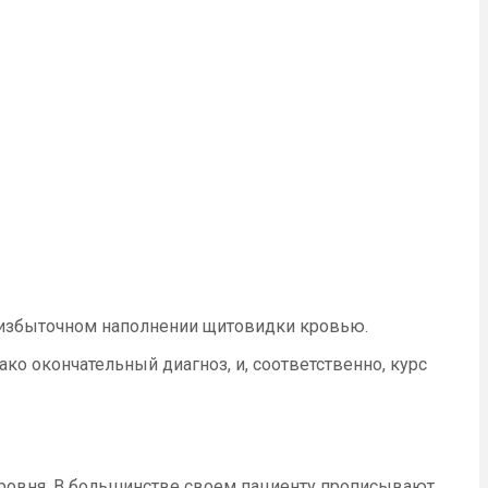
 избыточном наполнении щитовидки кровью.
ко окончательный диагноз, и, соответственно, курс
 уровня. В большинстве своем пациенту прописывают