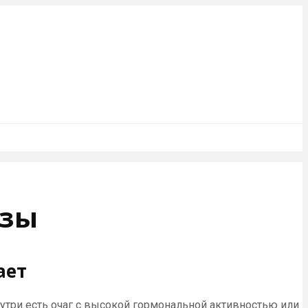
езы
ает
нутри есть очаг с высокой гормональной активностью или