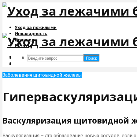
Уход за пожилыми
Инвалидность
Лечение
Льготы
Поиск
Поиск
Заболевания щитовидной железы
Гиперваскуляризац
Васкуляризация щитовидной же
Васкуляризация – это образование новых сосудов, если о