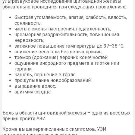
ультразвуковое исследование щитовидной железы
обязательно проводится при следующих проявлениях:
быстрая утомляемость, апатия, слабость, вялость,
сонливость;
частые смены настроения, подавленность;
чрезмерная раздражительность, повышенная
нервозность;
затяжное повышение температуры до 37–38 °С;
снижение веса тела без явных причин;
тремор (дрожание) верхних конечностей;
ощущение инородного предмета в глотке или
гортани;
кашель, першение в горле;
прощупывание новообразований;
выпадение волос;
аритмия сердца.
Боль в области щитовидной железы – одна из весомых
причин пройти УЗИ
Кроме вышеперечисленных симптомов, УЗИ
щитовидки делается как скриниг: