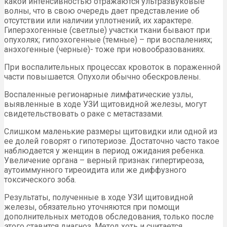
какой интенсивностью отражаются ультразвуковые
волны, что в свою очередь дает представление об
отсутствии или наличии уплотнений, их характере.
Гиперэхогенные (светлые) участки ткани бывают при
опухолях; гипоэхогенные (темные) – при воспалениях;
анэхогенные (черные)- тоже при новообразованиях.
При воспалительных процессах кровоток в пораженной
части повышается. Опухоли обычно обескровлены.
Воспаленные регионарные лимфатические узлы,
выявленные в ходе УЗИ щитовидной железы, могут
свидетельствовать о раке с метастазами.
Слишком маленькие размеры щитовидки или одной из
ее долей говорят о гипотериозе. Достаточно часто такое
наблюдается у женщин в период ожидания ребенка.
Увеличение органа – верный признак гипертиреоза,
аутоиммунного тиреоидита или же диффузного
токсического зоба.
Результаты, полученные в ходе УЗИ щитовидной
железы, обязательно уточняются при помощи
дополнительных методов обследования, только после
этого ставится диагноз. Метод хоть и считается