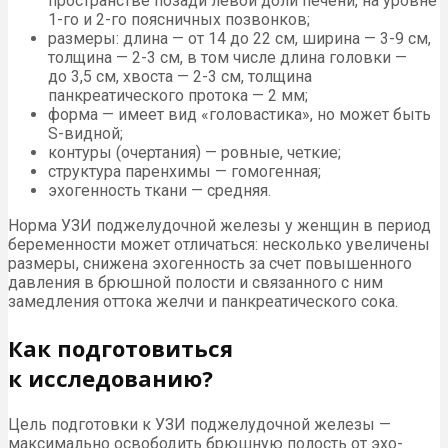
пространстве позади левой доли печени, на уровне
1-го и 2-го поясничных позвонков;
размеры: длина — от 14 до 22 см, ширина — 3-9 см,
толщина — 2-3 см, в том числе длина головки —
до 3,5 см, хвоста — 2-3 см, толщина
панкреатического протока — 2 мм;
форма — имеет вид «головастика», но может быть
S-видной;
контуры (очертания) — ровные, четкие;
структура паренхимы — гомогенная;
эхогенность ткани — средняя.
Норма УЗИ поджелудочной железы у женщин в период
беременности может отличаться: несколько увеличены
размеры, снижена эхогенность за счет повышенного
давления в брюшной полости и связанного с ним
замедления оттока желчи и панкреатического сока.
Как подготовиться
к исследованию?
Цель подготовки к УЗИ поджелудочной железы —
максимально освободить брюшную полость от эхо-