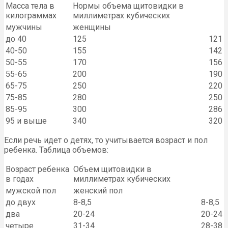
Масса тела в
Нормы объема щитовидки в
килограммах
миллиметрах кубических
мужчины
женщины
до 40
125
121
40-50
155
142
50-55
170
156
55-65
200
190
65-75
250
220
75-85
280
250
85-95
300
286
95 и выше
340
320
Если речь идет о детях, то учитывается возраст и пол
ребенка. Таблица объемов:
Возраст ребенка
Объем щитовидки в
в годах
миллиметрах кубических
мужской пол
женский пол
до двух
8-8,5
8-8,5
два
20-24
20-24
четыре
31-34
28-38