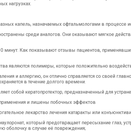
ых нагрузках.
зных капель, назначаемых офтальмологами в процессе и
остранены среди аналогов. Они оказывают мягкое действие
10 минут. Как показывают отзывы пациентов, применявши
тва являются полимеры, которые положительно воздейств
паления и аллергию, он отлично справляется со своей глав
храняется в течение долгого времени.
ляет собой кератопротектор, предназначенный для устран
е применения и лишены побочных эффектов
могательное лекарство лечения катаракты или конъюнктив
иаулоронат, который предотвращает пересыхание глаз, уст
ую оболочку в случае её повреждения;