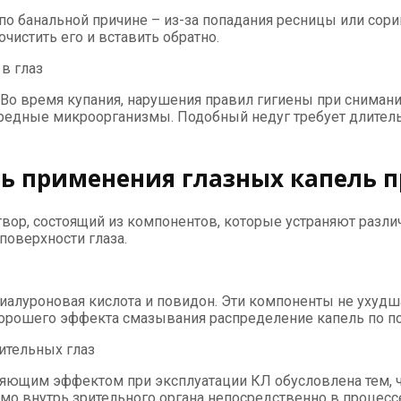
по банальной причине – из-за попадания ресницы или сори
очистить его и вставить обратно.
в глаз
 Во время купания, нарушения правил гигиены при сниман
вредные микроорганизмы. Подобный недуг требует длитель
ь применения глазных капель 
твор, состоящий из компонентов, которые устраняют раз
оверхности глаза.
иалуроновая кислота и повидон. Эти компоненты не ухуд
орошего эффекта смазывания распределение капель по пов
ительных глаз
няющим эффектом при эксплуатации КЛ обусловлена тем, ч
ямо внутрь зрительного органа непосредственно в процес