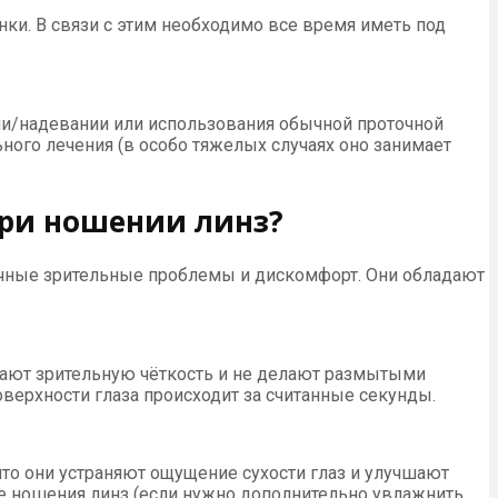
нки. В связи с этим необходимо все время иметь под
ии/надевании или использования обычной проточной
ного лечения (в особо тяжелых случаях оно занимает
при ношении линз?
личные зрительные проблемы и дискомфорт. Они обладают
шают зрительную чёткость и не делают размытыми
ерхности глаза происходит за считанные секунды.
то они устраняют ощущение сухости глаз и улучшают
се ношения линз (если нужно дополнительно увлажнить