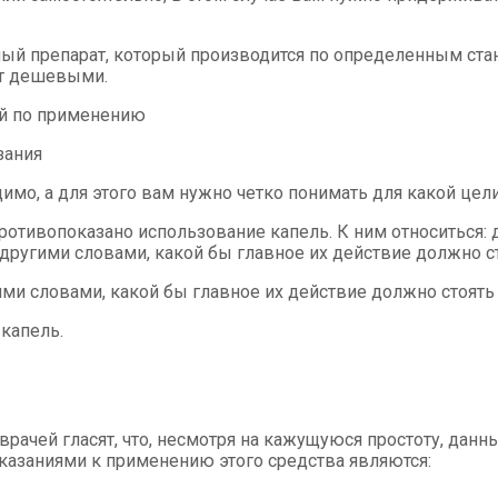
ный препарат, который производится по определенным с
ут дешевыми.
ей по применению
зания
димо, а для этого вам нужно четко понимать для какой цел
противопоказано использование капель. К ним относитьс
другими словами, какой бы главное их действие должно ст
 словами, какой бы главное их действие должно стоять н
капель.
рачей гласят, что, несмотря на кажущуюся простоту, да
казаниями к применению этого средства являются: