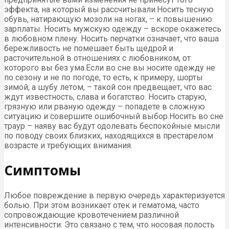
эффекта, на который вы рассчитывали.Носить тесную
обувь, натирающую мозоли на ногах, – к повышению
зарплаты. Носить мужскую одежду – вскоре окажетесь
в любовном плену. Носить перчатки означает, что ваша
бережливость не помешает быть щедрой и
расточительной в отношениях с любовником, от
которого вы без ума.Если во сне вы носите одежду не
по сезону и не по погоде, то есть, к примеру, шорты
зимой, а шубу летом, – такой сон предвещает, что вас
ждут известность, слава и богатство. Носить старую,
грязную или рваную одежду – попадете в сложную
ситуацию и совершите ошибочный выбор.Носить во сне
траур – наяву вас будут одолевать беспокойные мысли
по поводу своих близких, находящихся в престарелом
возрасте и требующих внимания.
Симптомы
Любое повреждение в первую очередь характеризуется
болью. При этом возникает отек и гематома, часто
сопровождающие кровотечением различной
интенсивности. Это связано с тем, что носовая полость