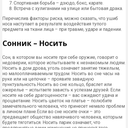
Спортивная борьба – дзюдо, бокс, карате.
Встреча с хулиганами на улице или бытовая драка.
Перечислив факторы риска, можно сказать, что ушиб
носа наступает в результате воздействия тупого
предмета на ткани лица – при травме, ударе и падении.
Сонник – Носить
Сон, в котором вы носите при себе оружие, говорит о
недоверии, которое испытываете к незнакомым людям.
Носить в дом дрова, уголь означает занятие тяжелым,
но малооплачиваемым трудом. Носить во сне часы на
руке или на цепочке – проявите завидную
пунктуальность.Носить во сне кольцо, браслет или
ожерелье – испытаете зависть к успехам друзей. Если
носите на себе драгоценности – вас ожидают удача и
процветание. Носить цветок на платье – полюбите
замечательного человека, что принесет немало проблем
в личном плане.Если во сне носите очки – это
предвещает общество навязчивого человека, которым
будете тяготиться. Носить парик означает, что
предпринятые вами изменения не принесут того