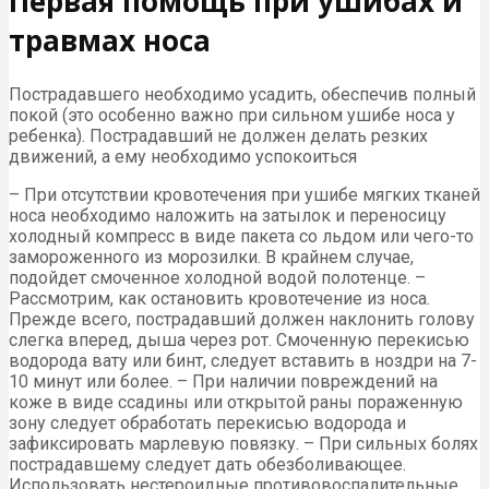
Первая помощь при ушибах и
травмах носа
Пострадавшего необходимо усадить, обеспечив полный
покой (это особенно важно при сильном ушибе носа у
ребенка). Пострадавший не должен делать резких
движений, а ему необходимо успокоиться
– При отсутствии кровотечения при ушибе мягких тканей
носа необходимо наложить на затылок и переносицу
холодный компресс в виде пакета со льдом или чего-то
замороженного из морозилки. В крайнем случае,
подойдет смоченное холодной водой полотенце. –
Рассмотрим, как остановить кровотечение из носа.
Прежде всего, пострадавший должен наклонить голову
слегка вперед, дыша через рот. Смоченную перекисью
водорода вату или бинт, следует вставить в ноздри на 7-
10 минут или более. – При наличии повреждений на
коже в виде ссадины или открытой раны пораженную
зону следует обработать перекисью водорода и
зафиксировать марлевую повязку. – При сильных болях
пострадавшему следует дать обезболивающее.
Использовать нестероидные противовоспалительные