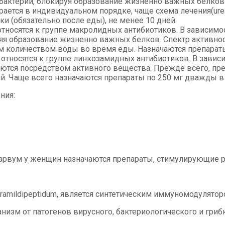
бактерий, блокируя образование жизненно важных белков 
ется в индивидуальном порядке, чаще схема лечения(urea
и (обязательно после еды), не менее 10 дней.
носятся к группе макролидных антибиотиков. В зависимост
вляя образование жизненно важных белков. Спектр актив
м количеством воды во время еды. Назначаются препараты в
тносятся к группе линкозамидных антибиотиков. В зависи
уются посредством активного вещества. Прежде всего, 
. Чаще всего назначаются препараты по 250 мг дважды в с
ния:
арвум у женщин назначаются препараты, стимулирующие 
ramildipeptidum, является синтетическим иммуномодулятор
анизм от патогенов вирусного, бактериологического и гри