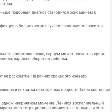
октора.
 Раньше подобный диагноз становился основанием к
нфекция в большинстве случаев позволяет выносить и
ьного кровотока плода, парвум может попасть в кровь
равило, надежно оберегает ребенка.
ее раскрытие. На ранних сроках это чревато
 малыша и нехватка питательных веществ. Такое состояние
об одном неприятном моменте. Лечится воспалительный
араты могут отрицательно повлиять на малыша и стать