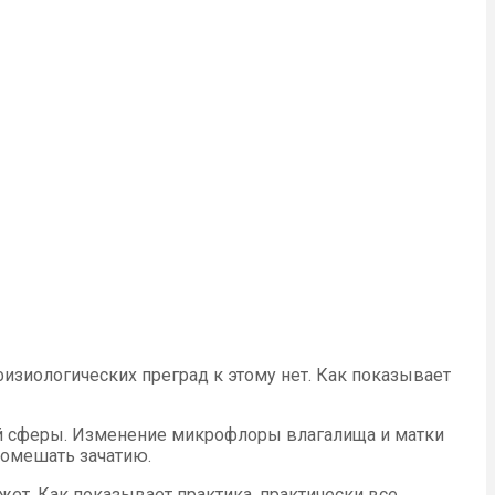
изиологических преград к этому нет. Как показывает
ой сферы. Изменение микрофлоры влагалища и матки
помешать зачатию.
жет. Как показывает практика, практически все