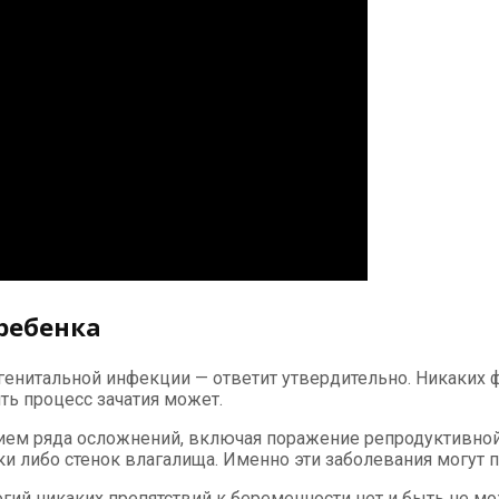
ребенка
енитальной инфекции — ответит утвердительно. Никаких ф
ть процесс зачатия может.
тием ряда осложнений, включая поражение репродуктивн
ки либо стенок влагалища. Именно эти заболевания могут 
гий никаких препятствий к беременности нет и быть не мо