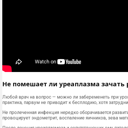
Не помешает ли уреаплазма зачать 
Любой врач на вопрос — можно ли забеременеть при урог
практика, парвум не приводит к бесплодию, хотя затрудни
Не пролеченная инфекция нередко оборачивается разви
провоцирует эндометрит, воспаление яичников, зева мат
После лечения уреаплазмоза и сопутствующих ему патоло