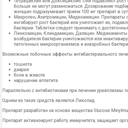
Тетрациклин или Доксициклин. Они подавляют рост 
больше не могут размножаться. Дозирование подбира
женщин подразумевает прием 100 мг препарат в сутк
Макропен, Азитромицин, Мидекамицин. Препараты от
ингибирует рост бактерий или уничтожает их, пода
бактерии. Таблетки следует принимать с достаточны
Линкомицин, Клиндамицин, Далацин. Медикаменты о
возбудителя бактерии уничтожаются или инактивир
патогенных микроорганизмов и анаэробных бактерий
Возможные побочные эффекты антибактериального лече
тошнота
диарея
боли в животе
нарушение аппетита
Параллельно с антибиотиками при лечении уреаплазмы п
Одним из таких средств является Ликопид.
Препарат разработан на основе вещества Glucose Мinylmu
Препарат активизирует работу иммунитета, защищает орг