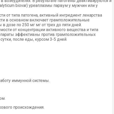
в возбудителях. В результате патогены деактивируются и
lyticum biovar) уреаплазмы парвум у мужчин или у
и от типа патогена, активный ингредиент лекарства
ности в основном включает грамположительные
 дозе по 250 мг мг от трех до пяти дней.
мости от концентрации активного вещества и типа
препараты эффективны против грамположительных
утки, после еды, курсом 3-5 дней.
работу иммунной системы.
ом.
бкового происхождения.