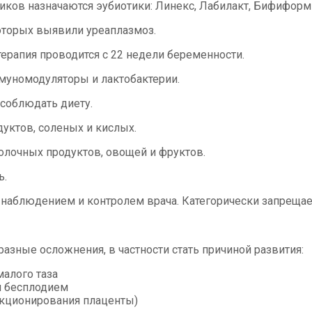
ков назначаются эубиотики: Линекс, Лабилакт, Бифиформ 
оторых выявили уреаплазмоз.
ерапия проводится с 22 недели беременности.
муномодуляторы и лактобактерии.
 соблюдать диету.
уктов, соленых и кислых.
лочных продуктов, овощей и фруктов.
ь.
д наблюдением и контролем врача. Категорически запреща
азные осложнения, в частности стать причиной развития:
алого таза
и бесплодием
нкционирования плаценты)