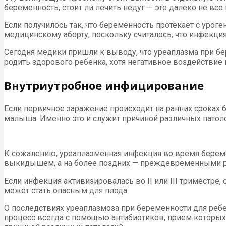
беременность, стоит ли лечить недуг — это далеко не вс
Если получилось так, что беременность протекает с уро
медицинскому аборту, поскольку считалось, что инфекция
Сегодня медики пришли к выводу, что уреаплазма при б
родить здорового ребенка, хотя негативное воздействие 
Внутриутробное инфицирование
Если первичное заражение происходит на ранних сроках 
малыша. Именно это и служит причиной различных патолог
К сожалению, уреаплазменная инфекция во время береме
выкидышем, а на более поздних — преждевременными 
Если инфекция активизировалась во II или III триместре
может стать опасным для плода.
О последствиях уреаплазмоза при беременности для ребе
процесс всегда с помощью антибиотиков, прием которых 