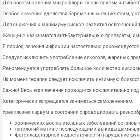
Для восстановления микрофлоры после приема антибиоти
Особое значение уделяется беременным пациенткам, у к
Для снижения к минимуму рисков развития осложнений т
Женщине назначаются антибактериальные препараты, им
В период лечения инфекции настоятельно рекомендуется
Следует исключить употребление алкоголя, жареных прод
Рекомендуется употреблять большое количество кисломо
На момент терапии следует исключить интимную близост
Важно! Весь этап лечения проводится исключительно по
Категорически запрещается заниматься самолечением.
Уреаплазма парвум в состоянии спровоцировать разнообр
хронических воспалительных заболеваний органов м
патологий матки с последующими выкидышами ил
фетоплацентарной недостаточности (нарушение фу