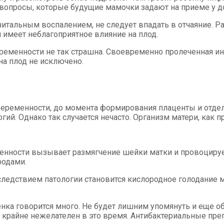
е вопросы, которые будущие мамочки задают на приеме у д
генитальным воспалением, не следует впадать в отчаяние.
 имеет неблагоприятное влияние на плод.
еременности не так страшна. Своевременно пролеченная и
на плод не исключено.
беременности, до момента формирования плаценты и отдел
ий. Однако так случается нечасто. Организм матери, как п
нности вызывает размягчение шейки матки и провоцирует 
родами.
, следствием патологии становится кислородное голодание
нка говорится много. Не будет лишним упомянуть и еще 
крайне нежелателен в это время. Антибактериальные преп