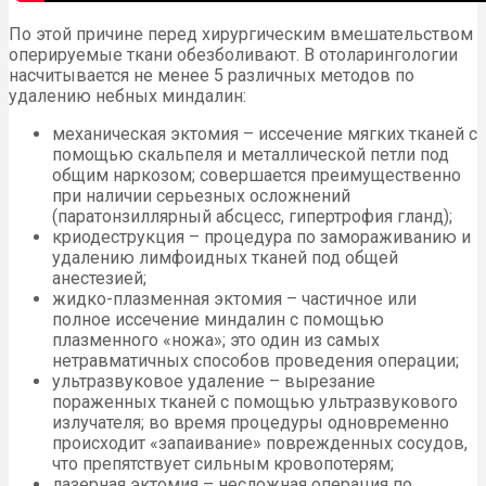
По этой причине перед хирургическим вмешательством
оперируемые ткани обезболивают. В отоларингологии
насчитывается не менее 5 различных методов по
удалению небных миндалин:
механическая эктомия – иссечение мягких тканей с
помощью скальпеля и металлической петли под
общим наркозом; совершается преимущественно
при наличии серьезных осложнений
(паратонзиллярный абсцесс, гипертрофия гланд);
криодеструкция – процедура по замораживанию и
удалению лимфоидных тканей под общей
анестезией;
жидко-плазменная эктомия – частичное или
полное иссечение миндалин с помощью
плазменного «ножа»; это один из самых
нетравматичных способов проведения операции;
ультразвуковое удаление – вырезание
пораженных тканей с помощью ультразвукового
излучателя; во время процедуры одновременно
происходит «запаивание» поврежденных сосудов,
что препятствует сильным кровопотерям;
лазерная эктомия – несложная операция по