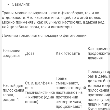
Эвкалипт.
Травы можно заваривать как в фитосборах, так и по
отдельности. Что касается ингаляций, то с этой целью
можно применять как обычную кастрюлю, вдыхая над
ней целебные пары, так и ингаляторы.
Лечение тонзиллита с помощью фитотерапии
Как примен
Название
Доза
Как готовить
продолжите
средства
лечения
Полощут го
раз в день.
Травы
должен быт
Ст. л. шалфея +
смешивают,
Настой для
теплом вид
ст. л.
заливают водой,
полоскания
полоскания
тысячелистника
настаивают на
горла,
протяжении
+ кипяток (один
протяжении
рецепт 1
нельзя упо
стакан)
четверти часа,
пищу и пить
процеживают
Курс лечен