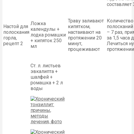
составляет 
Траву заливают
Количество
Ложка
Настой для
кипятком,
полосканий
календулы +
полоскания
настаивают на
– 7 раз, пр
лодка ромашки
горла,
протяжении 20
за 1,5 часа 
+ кипяток 250
рецепт 2
минут,
Лечиться н
мл
процеживают
протяжении
Ст. л. листьев
эвкалипта +
шалфей +
ромашка + 2 л
воды