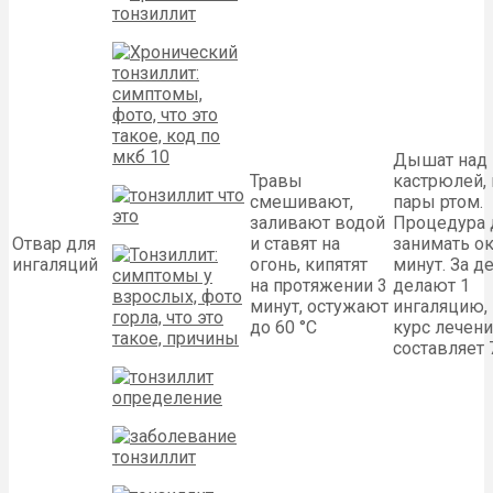
Дышат над
Травы
кастрюлей,
смешивают,
пары ртом.
заливают водой
Процедура
Отвар для
и ставят на
занимать ок
ингаляций
огонь, кипятят
минут. За д
на протяжении 3
делают 1
минут, остужают
ингаляцию,
до 60 °C
курс лечени
составляет 