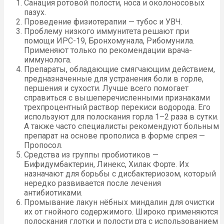
Санация ротовой полости, носа и околоносовых
пазух.
Проведение физиотерапии — тубос и УВЧ.
Проблему низкого иммунитета решают при
помощи ИРС-19, Бронхомунала, Рибомунила.
Применяют только по рекомендации врача-
иммунолога.
Препараты, обладающие смягчающим действием,
предназначенные для устранения боли в горле,
першения и сухости. Лучше всего помогает
справиться с вышеперечисленными признаками
трехпроцентный раствор перекиси водорода. Его
используют для полоскания горла 1–2 раза в сутки.
А также часто специалисты рекомендуют больным
препарат на основе прополиса в форме спрея —
Пропосол.
Средства из группы пробиотиков —
Бифидумбактерин, Линекс, Хилак Форте. Их
назначают для борьбы с дисбактериозом, который
нередко развивается после лечения
антибиотиками.
Промывание лакун нёбных миндалин для очистки
их от гнойного содержимого. Широко применяются
полоскания глотки и полости рта с использованием