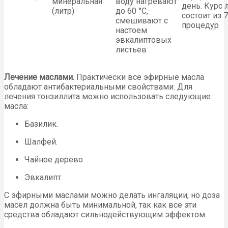
минеральная
воду нагревают
день. Курс 
(литр)
до 60 °C,
состоит из 7
смешивают с
процедур
настоем
эвкалиптовых
листьев
Лечение маслами.
Практически все эфирные масла
обладают антибактериальными свойствами. Для
лечения тонзиллита можно использовать следующие
масла:
Базилик.
Шалфей.
Чайное дерево.
Эвкалипт.
С эфирными маслами можно делать ингаляции, но доза
масел должна быть минимальной, так как все эти
средства обладают сильнодействующим эффектом.