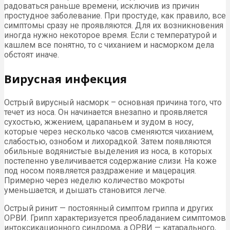
радоваться раньше времени, исключив из причин
простудное заболевание. При простуде, как правило, все
симптомы сразу не проявляются. Для их возникновения
иногда нужно некоторое время. Если с температурой и
кашлем все понятно, то с чиханием и насморком дела
обстоят иначе.
Вирусная инфекция
Острый вирусный насморк – основная причина того, что
течет из носа. Он начинается внезапно и проявляется
сухостью, жжением, царапаньем и зудом в носу,
которые через несколько часов сменяются чиханием,
слабостью, ознобом и лихорадкой. Затем появляются
обильные водянистые выделения из носа, в которых
постепенно увеличивается содержание слизи. На коже
под носом появляется раздражение и мацерация.
Примерно через неделю количество мокроты
уменьшается, и дышать становится легче.
Острый ринит — постоянный симптом гриппа и других
ОРВИ. Грипп характеризуется преобладанием симптомов
интоксикационного синдрома, а ОРВИ — катарального,