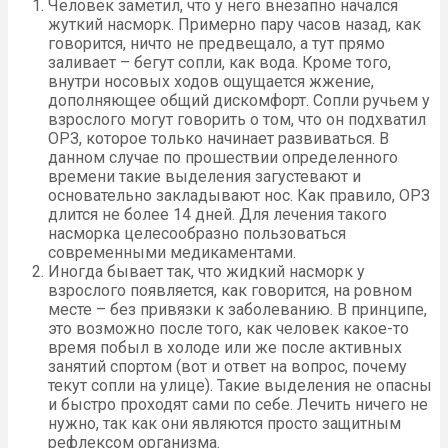
Человек заметил, что у него внезапно начался
жуткий насморк. Примерно пару часов назад, как
говорится, ничто не предвещало, а тут прямо
заливает – бегут сопли, как вода. Кроме того,
внутри носовых ходов ощущается жжение,
дополняющее общий дискомфорт. Сопли ручьем у
взрослого могут говорить о том, что он подхватил
ОРЗ, которое только начинает развиваться. В
данном случае по прошествии определенного
времени такие выделения загустевают и
основательно закладывают нос. Как правило, ОРЗ
длится не более 14 дней. Для лечения такого
насморка целесообразно пользоваться
современными медикаментами.
Иногда бывает так, что жидкий насморк у
взрослого появляется, как говорится, на ровном
месте – без привязки к заболеванию. В принципе,
это возможно после того, как человек какое-то
время побыл в холоде или же после активных
занятий спортом (вот и ответ на вопрос, почему
текут сопли на улице). Такие выделения не опасны
и быстро проходят сами по себе. Лечить ничего не
нужно, так как они являются просто защитным
рефлексом организма.