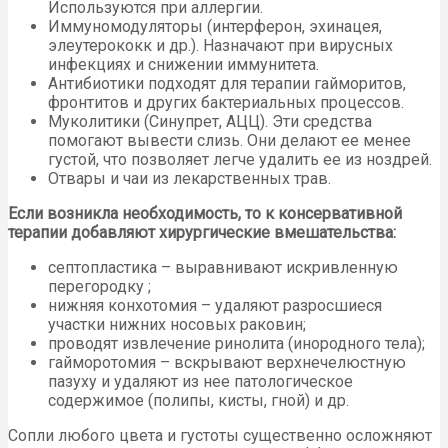
Используются при аллергии.
Иммуномодуляторы (интерферон, эхинацея,
элеутерококк и др.). Назначают при вирусных
инфекциях и снижении иммунитета.
Антибиотики подходят для терапии гайморитов,
фронтитов и других бактериальных процессов.
Муколитики (Синупрет, АЦЦ). Эти средства
помогают вывести слизь. Они делают ее менее
густой, что позволяет легче удалить ее из ноздрей.
Отвары и чаи из лекарственных трав.
Если возникла необходимость, то к консервативной
терапии добавляют хирургические вмешательства:
септопластика – выравнивают искривленную
перегородку ;
нижняя конхотомия – удаляют разросшиеся
участки нижних носовых раковин;
проводят извлечение ринолита (инородного тела);
гайморотомия – вскрывают верхнечелюстную
пазуху и удаляют из нее патологическое
содержимое (полипы, кисты, гной) и др.
Сопли любого цвета и густоты существенно осложняют