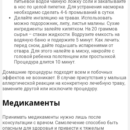
питьевой водой чайную ложку соли и закапывайте
в нос по целой пипетке. Для устранения насморка
необходимо сделать 4-6 промываний в сутки.
Делайте ингаляцию на травах. Использовать
можно подорожник, липу, листья малины. Сухие
ингредиенты залейте кипятком. На 20 граммов
сырья – стакан жидкости. Водрузите емкость на
водяную баню и подержите 5 минут. Как лечить:
перед сном, дайте подышать испарениями от
отвара. Для этого налейте в миску, накройте с
головой ребенка полотенцем или простынкой.
Процедура длится 10 минут.
Домашние процедуры подходят всем и побочных
эффектов не возникает. В случае присутствия у малыша
аллергической реакции на конкретную лечебную траву,
замените другой или исключите процедуру.
Медикаменты
Принимать медикаменты нужно лишь после
консультации с врачом. Самолечение способно быть
опасным для здоровья и привести к тяжелым