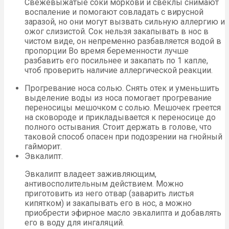
Свежевыжатые соки моркови и свеклы снимают
воспаление и помогают совладать с вирусной
заразой, но они могут вызвать сильную аллергию и
ожог слизистой. Сок нельзя закапывать в нос в
чистом виде, он непременно разбавляется водой в
пропорции Во время беременности лучше
разбавить его посильнее и закапать по 1 капле,
чтоб проверить наличие аллергической реакции.
Прогревание носа солью. Снять отек и уменьшить
выделение воды из носа помогает прогревание
переносицы мешочком с солью. Мешочек греется
на сковороде и прикладывается к переносице до
полного остывания. Стоит держать в голове, что
таковой способ опасен при подозрении на гнойный
гайморит.
Эвкалипт.
Эвкалипт владеет заживляющим,
антивосполительным действием. Можно
приготовить из него отвар (заварить листья
кипятком) и закапывать его в нос, а можно
приобрести эфирное масло эвкалипта и добавлять
его в воду для ингаляций.