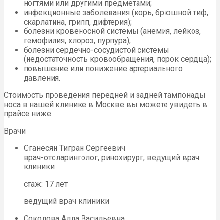
ногтями или другими предметами;
инфекционные заболевания (корь, брюшной тиф,
скарлатина, грипп, дифтерия);
болезни кровеносной системы (анемия, лейкоз,
гемофилия, хлороз, пурпура);
болезни сердечно-сосудистой системы
(недостаточность кровообращения, порок сердца);
повышение или понижение артериального
давления.
Стоимость проведения передней и задней тампонады
носа в нашей клинике в Москве вы можете увидеть в
прайсе ниже.
Врачи
Оганесян Тигран Сергеевич
врач-отоларинголог, ринохирург, ведущий врач
клиники
стаж: 17 лет
ведущий врач клиники
Соколова Алла Васильевна