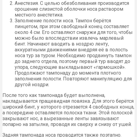
Анестезия. С целью обезболивания производится
орошение слизистой оболочки носа раствором
местного анестетика.
Заполнение полости носа. Тампон берётся
пинцетом, при этом свободный конец составляет
около 4 см. Его оставляют снаружи для того, чтобы
можно было впоследствии извлечь марлевый
бинт. Начинают вводить в ноздрю ленту,
аккуратными движениями внедряя её в полость
носа тур за туром. Необходимо продвинуть тампон
до заднего отдела, поэтому первый тур вводят до
упора, следующие выкладывают «гармошкой».
Продолжают тампонаду до момента плотного
заполнения полости. Повторяют манипуляцию для
другой ноздри.
После того как тампонада будет выполнена,
накладывается пращевидная повязка. Для этого берётся
широкий бинт, у которого отрезается 4 свободных конца,
а посередине оставляется полоска ткани. Этой полоской
закрывают нос, а вырезанные ленты завязывают
попарно на затылке, проводя их сверху и снизу от ушей.
Задняя тампонада носа проводится также поэтапно.