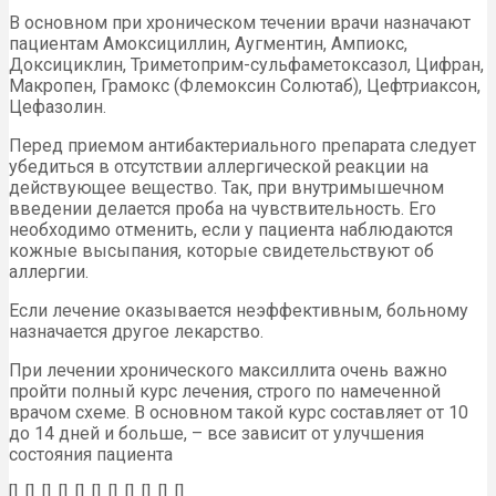
В основном при хроническом течении врачи назначают
пациентам Амоксициллин, Аугментин, Ампиокс,
Доксициклин, Триметоприм-сульфаметоксазол, Цифран,
Макропен, Грамокс (Флемоксин Солютаб), Цефтриаксон,
Цефазолин.
Перед приемом антибактериального препарата следует
убедиться в отсутствии аллергической реакции на
действующее вещество. Так, при внутримышечном
введении делается проба на чувствительность. Его
необходимо отменить, если у пациента наблюдаются
кожные высыпания, которые свидетельствуют об
аллергии.
Если лечение оказывается неэффективным, больному
назначается другое лекарство.
При лечении хронического максиллита очень важно
пройти полный курс лечения, строго по намеченной
врачом схеме. В основном такой курс составляет от 10
до 14 дней и больше, – все зависит от улучшения
состояния пациента
[], [], [], [], [], [], [], [], [], [], []