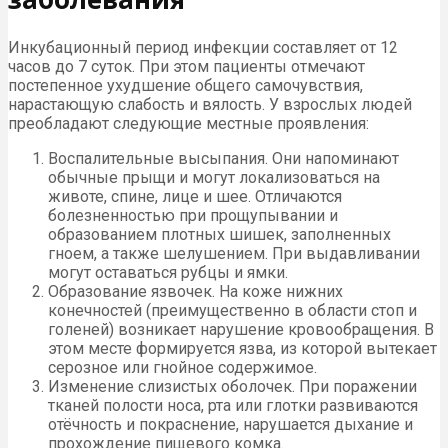
Инкубационный период инфекции составляет от 12
часов до 7 суток. При этом пациенты отмечают
постепенное ухудшение общего самочувствия,
нарастающую слабость и вялость. У взрослых людей
преобладают следующие местные проявления:
Воспалительные высыпания. Они напоминают
обычные прыщи и могут локализоваться на
животе, спине, лице и шее. Отличаются
болезненностью при прощупывании и
образованием плотных шишек, заполненных
гноем, а также шелушением. При выдавливании
могут оставаться рубцы и ямки.
Образование язвочек. На коже нижних
конечностей (преимущественно в области стоп и
голеней) возникает нарушение кровообращения. В
этом месте формируется язва, из которой вытекает
серозное или гнойное содержимое.
Изменение слизистых оболочек. При поражении
тканей полости носа, рта или глотки развиваются
отёчность и покраснение, нарушается дыхание и
прохождение пищевого комка.