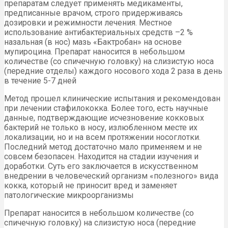
препаратам следует применять медикаменты,
предписанные врачом, строго придерживаясь
дозировки и режимности лечения. Местное
использование антибактериальных средств –2 %
назальная (в нос) мазь «Бактробан» на основе
мупироцина. Препарат наносится в небольшом
количестве (со спичечную головку) на слизистую носа
(передние отделы) каждого носового хода 2 раза в день
в течение 5-7 дней
Метод прошел клинические испытания и рекомендован
при лечении стафилококка. Более того, есть научные
данные, подтверждающие исчезновение кокковых
бактерий не только в носу, излюбленном месте их
локализации, но и на всем протяжении носоглотки.
Последний метод достаточно мало применяем и не
совсем безопасен. Находится на стадии изучения и
доработки. Суть его заключается в искусственном
внедрении в человеческий организм «полезного» вида
кокка, который не приносит вред и заменяет
патологические микроорганизмы
Препарат наносится в небольшом количестве (со
спичечную головку) на слизистую носа (передние