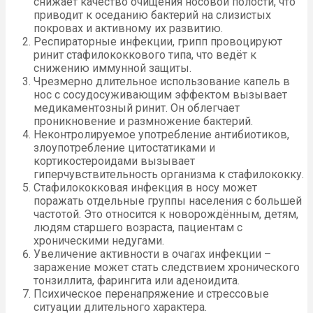
снижает качество очищения носовой полости, что
приводит к оседанию бактерий на слизистых
покровах и активному их развитию.
Респираторные инфекции, грипп провоцируют
ринит стафилококкового типа, что ведёт к
снижению иммунной защиты.
Чрезмерно длительное использование капель в
нос с сосудосуживающим эффектом вызывает
медикаментозный ринит. Он облегчает
проникновение и размножение бактерий.
Неконтролируемое употребление антибиотиков,
злоупотребление цитостатиками и
кортикостероидами вызывает
гиперчувствительность организма к стафилококку.
Стафилококковая инфекция в носу может
поражать отдельные группы населения с большей
частотой. Это относится к новорождённым, детям,
людям старшего возраста, пациентам с
хроническими недугами.
Увеличение активности в очагах инфекции –
заражение может стать следствием хронического
тонзиллита, фарингита или аденоидита.
Психическое перенапряжение и стрессовые
ситуации длительного характера.