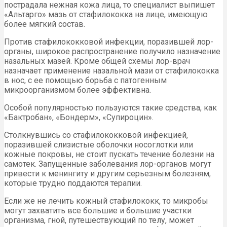
пострадала нежная кожа лица, то специалист выпишет
«Альтарго» мазь от стафилококка на лице, имеющую
более мягкий состав.
Против стафилококковой инфекции, поразившей лор-
органы, широкое распространение получило назначение
назальных мазей. Кроме общей схемы лор-врач
назначает применение назальной мази от стафилококка
в нос, с ее помощью борьба с патогенным
микроорганизмом более эффективна.
Особой популярностью пользуются такие средства, как
«Бактробан», «Бондерм», «Супироцин».
Столкнувшись со стафилококковой инфекцией,
поразившей слизистые оболочки носоглотки или
кожные покровы, не стоит пускать течение болезни на
самотек. Запущенные заболевания лор-органов могут
привести к менингиту и другим серьезным болезням,
которые трудно поддаются терапии.
Если же не лечить кожный стафилококк, то микробы
могут захватить все большие и большие участки
организма, гной, путешествующий по телу, может