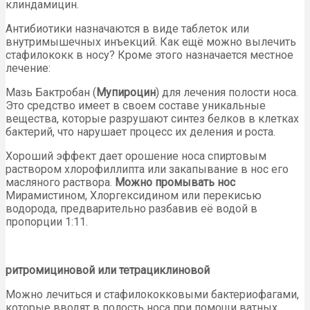
клиндамицин.
Антибиотики назначаются в виде таблеток или
внутримышечных инъекций. Как ещё можно вылечить
стафилококк в носу? Кроме этого назначается местное
лечение:
Мазь Бактробан (
Мупироцин
) для лечения полости носа.
Это средство имеет в своем составе уникальные
вещества, которые разрушают синтез белков в клетках
бактерий, что нарушает процесс их деления и роста.
Хороший эффект дает орошение носа спиртовым
раствором хлорофиллипта или закапывание в нос его
масляного раствора.
Можно промывать нос
Мирамистином, Хлоргексидином или перекисью
водорода, предварительно разбавив её водой в
пропорции 1:11.
ритромициновой или тетрациклиновой
Можно лечиться и стафилококковыми бактериофагами,
которые вводят в полость носа при помощи ватных