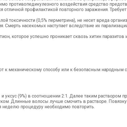
мо противопедикулезного воздействия средство предотвр
я отличной профилактикой повторного заражения. Требует с
алой токсичности (0,5% перметрина), не несет вреда орган
ия. Смерть насекомых наступает вследствие их парализации
он, которое успешно проникает сквозь хитин паразитов и
т к механическому способу или к безопасным народным с
и уксус (9%) в соотношении 2:1. Далее таким раствором п
ом. Длинные волосы лучше смочить в растворе. Повязку сл
тя неделю процедуру необходимо повторить.