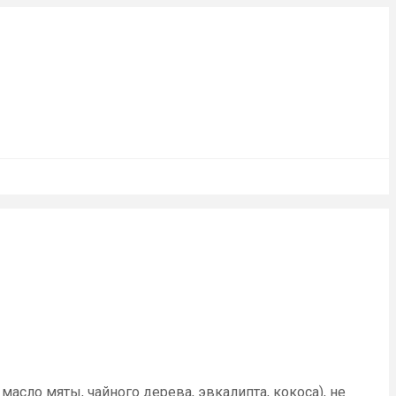
асло мяты, чайного дерева, эвкалипта, кокоса), не