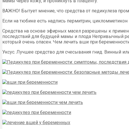
мамы через кожу, и проникнуть в плаценту.
ВАЖНО! Бытует мнение, что средства от педикулеза про
Если на тюбике есть надпись пермитрин, цикломметикон 
Средства на основе эфирных масел разрешены к примене
последствий для будущей мамы и плода Непривычный рез
который очень опасен. Чем лечить вши при беременност
Уксус. Лучшее средство для счесывания гнид. Винный или