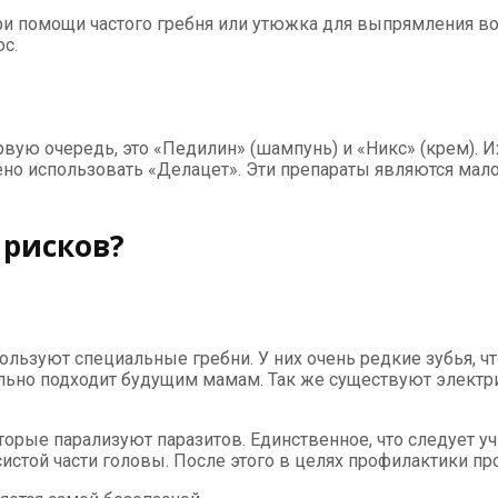
и помощи частого гребня или утюжка для выпрямления во
с.
вую очередь, это «Педилин» (шампунь) и «Никс» (крем). И
ено использовать «Делацет». Эти препараты являются мал
 рисков?
ользуют специальные гребни. У них очень редкие зубья, ч
льно подходит будущим мамам. Так же существуют электр
торые парализуют паразитов. Единственное, что следует 
истой части головы. После этого в целях профилактики про