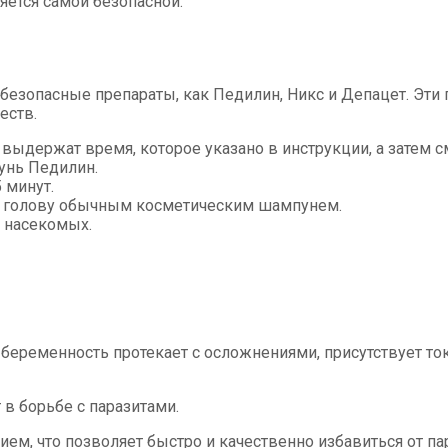
ляется самой безопасной.
езопасные препараты, как Педилин, Никс и Депацет. Эти 
еств.
выдержат время, которое указано в инструкции, а затем с
унь Педилин.
 минут.
т голову обычным косметическим шампунем.
 насекомых.
, беременность протекает с осложнениями, присутствует т
в борьбе с паразитами.
ем, что позволяет быстро и качественно избавиться от па