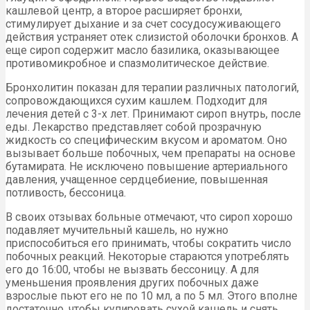
кашлевой центр, а второе расширяет бронхи,
стимулирует дыхание и за счет сосудосуживающего
действия устраняет отек слизистой оболочки бронхов. А
еще сироп содержит масло базилика, оказывающее
противомикробное и спазмолитическое действие.
Бронхолитин показан для терапии различных патологий,
сопровождающихся сухим кашлем. Подходит для
лечения детей с 3-х лет. Принимают сироп внутрь, после
еды. Лекарство представляет собой прозрачную
жидкость со специфическим вкусом и ароматом. Оно
вызывает больше побочных, чем препараты на основе
бутамирата. Не исключено повышение артериального
давления, учащенное сердцебиение, повышенная
потливость, бессоница.
В своих отзывах больные отмечают, что сироп хорошо
подавляет мучительный кашель, но нужно
приспособиться его принимать, чтобы сократить число
побочных реакций. Некоторые стараются употреблять
его до 16:00, чтобы не вызвать бессоницу. А для
уменьшения проявления других побочных даже
взрослые пьют его не по 10 мл, а по 5 мл. Этого вполне
достаточно, чтобы купировать сухой кашель и снять