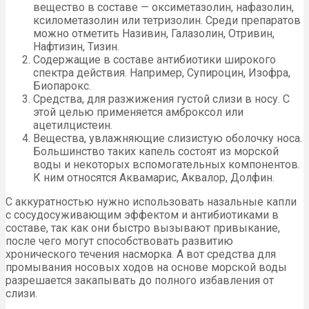
вещество в составе — оксиметазолин, нафазолин,
ксилометазолин или тетризолин. Среди препаратов
можно отметить Називин, Галазолин, Отривин,
Нафтизин, Тизин.
Содержащие в составе антибиотики широкого
спектра действия. Например, Супироцин, Изофра,
Биопарокс.
Средства, для разжижения густой слизи в носу. С
этой целью применяется амброксол или
ацетилцистеин.
Вещества, увлажняющие слизистую оболочку носа.
Большинство таких капель состоят из морской
воды и некоторых вспомогательных компонентов.
К ним относятся Аквамарис, Аквалор, Долфин.
С аккуратностью нужно использовать назальные капли
с сосудосуживающим эффектом и антибиотиками в
составе, так как они быстро вызывают привыкание,
после чего могут способствовать развитию
хронического течения насморка. А вот средства для
промывания носовых ходов на основе морской воды
разрешается закапывать до полного избавления от
слизи.