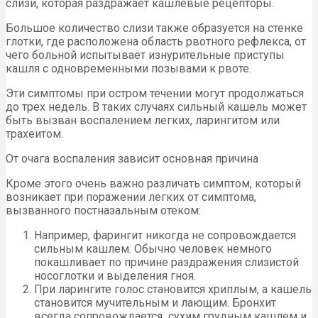
слизи, которая раздражает кашлевые рецепторы.
Большое количество слизи также образуется на стенке
глотки, где расположена область рвотного рефлекса, от
чего больной испытывает изнурительные приступы
кашля с одновременными позывами к рвоте.
Эти симптомы при остром течении могут продолжаться
до трех недель. В таких случаях сильный кашель может
быть вызван воспалением легких, ларингитом или
трахеитом.
От очага воспаления зависит основная причина
Кроме этого очень важно различать симптом, который
возникает при поражении легких от симптома,
вызванного постназальным отеком:
Например, фарингит никогда не сопровождается
сильным кашлем. Обычно человек немного
покашливает по причине раздражения слизистой
носоглотки и выделения гноя.
При ларингите голос становится хриплым, а кашель
становится мучительным и лающим. Бронхит
всегда сопровождается сухим грудным кашлем и