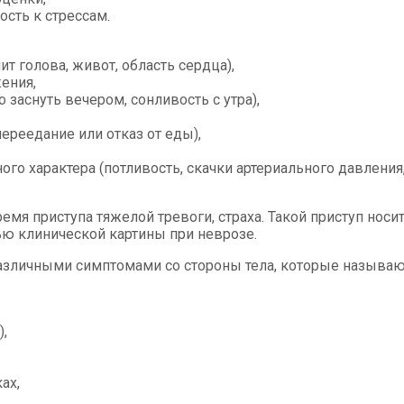
сть к стрессам.
т голова, живот, область сердца),
ения,
 заснуть вечером, сонливость с утра),
ереедание или отказ от еды),
го характера (потливость, скачки артериального давления, 
емя приступа тяжелой тревоги, страха. Такой приступ носи
ью клинической картины при неврозе.
азличными симптомами со стороны тела, которые называю
,
ах,