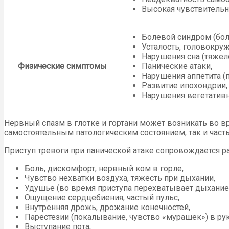
Высокая чувствительно
Болевой синдром (боли
Усталость, головокруж
Нарушения сна (тяжело
Физические симптомы
Панические атаки,
Нарушения аппетита (п
Развитие ипохондрии,
Нарушения вегетативно
Нервный спазм в глотке и гортани может возникать во вр
самостоятельным патологическим состоянием, так и част
Приступ тревоги при панической атаке сопровождается р
Боль, дискомфорт, нервный ком в горле,
Чувство нехватки воздуха, тяжесть при дыхании,
Удушье (во время приступа перехватывает дыхание)
Ощущение сердцебиения, частый пульс,
Внутренняя дрожь, дрожание конечностей,
Парестезии (покалывание, чувство «мурашек») в рук
Выступание пота,