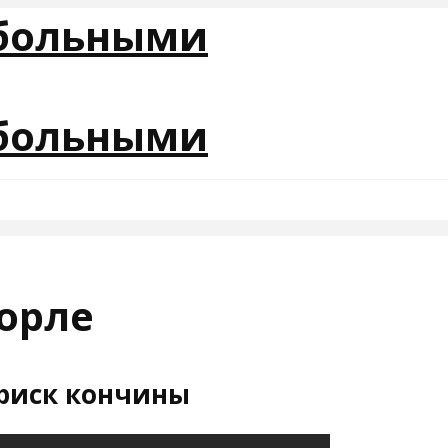
горле
риск кончины