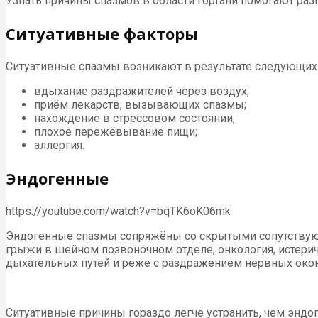
Узнать причины спазмов в области гортани помогают ра
Ситуативные факторы
Ситуативные спазмы возникают в результате следующих
вдыхание раздражителей через воздух;
приём лекарств, вызывающих спазмы;
нахождение в стрессовом состоянии;
плохое пережёвывание пищи;
аллергия.
Эндогенные
https://youtube.com/watch?v=bqTK6oK06mk
Эндогенные спазмы сопряжёны со скрытыми сопутствующи
грыжи в шейном позвоночном отделе, онкология, истерич
дыхательных путей и реже с раздражением нервных окон
Ситуативные причины гораздо легче устранить, чем эндо