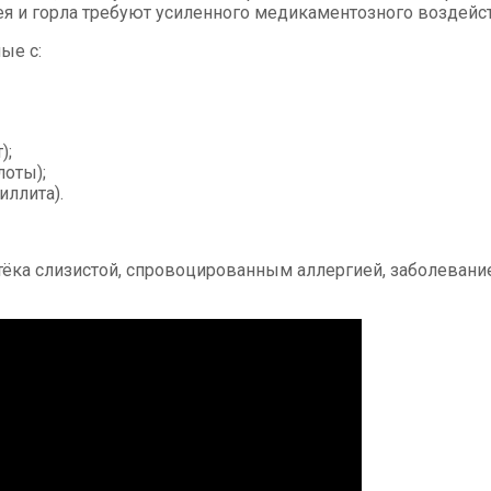
я и горла требуют усиленного медикаментозного воздейст
ые с:
);
лоты);
иллита).
тёка слизистой, спровоцированным аллергией, заболеван