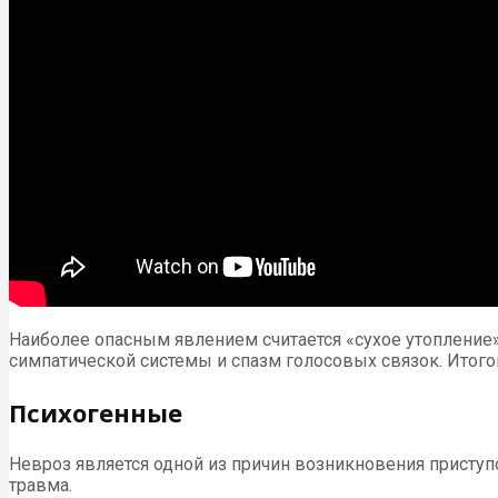
Наиболее опасным явлением считается «сухое утоплени
симпатической системы и спазм голосовых связок. Итого
Психогенные
Невроз является одной из причин возникновения приступ
травма.