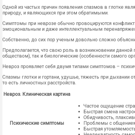
Одной из частых причин появления спазмов в глотке явл
природу, и являющихся при этом обратимыми.
Симптомы при неврозе обычно провоцируются конфликтн
эмоциональным и даже интеллектуальным перенапряже
Собственно, до сих пор ученым довольно сложно объяснить
Предполагается, что свою роль в возникновении данной 
обществом), так и биологические (особенности самого о
Невроз проявляет себя двумя типами симптомов – психиче
Спазмы глотки и гортани, удушье, тяжесть при дыхании о
то есть личностных расстройств.
Невроз. Клиническая картина
Частое ощущение страх
Быстрая смена настро
Обидчивость, плаксив
Психические симптомы
Проблемы с общением
Быстрая утомляемость
Неадекватность самоо