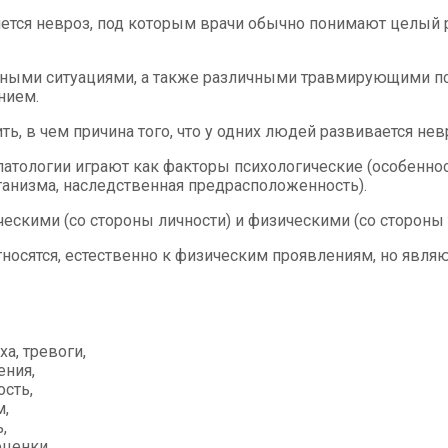
яется невроз, под которым врачи обычно понимают целый 
ыми ситуациями, а также различными травмирующими пси
нием.
, в чем причина того, что у одних людей развивается невро
патологии играют как факторы психологические (особенно
рганизма, наследственная предрасположенность).
скими (со стороны личности) и физическими (со стороны т
тносятся, естественно к физическим проявлениям, но явля
а, тревоги,
ения,
ость,
,
,
ценки,