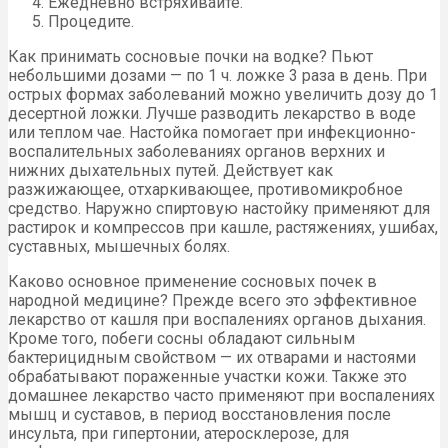
Ежедневно встряхивайте.
Процедите.
Как принимать сосновые почки на водке? Пьют
небольшими дозами — по 1 ч. ложке 3 раза в день. При
острых формах заболеваний можно увеличить дозу до 1
десертной ложки. Лучше разводить лекарство в воде
или теплом чае. Настойка помогает при инфекционно-
воспалительных заболеваниях органов верхних и
нижних дыхательных путей. Действует как
разжижающее, отхаркивающее, противомикробное
средство. Наружно спиртовую настойку применяют для
растирок и компрессов при кашле, растяжениях, ушибах,
суставных, мышечных болях.
Каково основное применение сосновых почек в
народной медицине? Прежде всего это эффективное
лекарство от кашля при воспалениях органов дыхания.
Кроме того, побеги сосны обладают сильным
бактерицидным свойством — их отварами и настоями
обрабатывают пораженные участки кожи. Также это
домашнее лекарство часто применяют при воспалениях
мышц и суставов, в период восстановления после
инсульта, при гипертонии, атеросклерозе, для