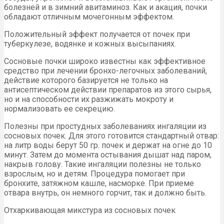
болезней и в зимний авитаминоз. Как и акация, почки
обладают отличным мочегонным эффектом.
Положительный эффект получается от почек при
туберкулезе, водянке и кожных высыпаниях.
Сосновые почки широко известны как эффективное
средство при лечении бронхо-легочных заболеваний,
действие которого базируется не только на
антисептическом действии препаратов из этого сырья,
но и на способности их разжижать мокроту и
нормализовать ее секрецию.
Полезны при простудных заболеваниях ингаляции из
сосновых почек. Для этого готовится стандартный отвар:
на литр воды берут 50 гр. почек и держат на огне до 10
минут. Затем до момента остывания дышат над паром,
накрыв голову. Такие ингаляции полезны не только
взрослым, но и детям. Процедура помогает при
бронхите, затяжном кашле, насморке. При приеме
отвара внутрь, он немного горчит, так и должно быть.
Отхаркивающая микстура из сосновых почек