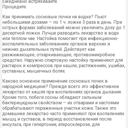
Ежедневно встряхивайте.
Процедите.
Как принимать сосновые почки на водке? Пьют
небольшими дозами — по 1 ч. ложке 3 раза в день. При
острых формах заболеваний можно увеличить дозу до 1
десертной ложки. Лучше разводить лекарство в воде
или теплом чае. Настойка помогает при инфекционно-
воспалительных заболеваниях органов верхних и
нижних дыхательных путей. Действует как
разжижающее, отхаркивающее, противомикробное
средство. Наружно спиртовую настойку применяют для
растирок и компрессов при кашле, растяжениях, ушибах,
суставных, мышечных болях.
Каково основное применение сосновых почек в
народной медицине? Прежде всего это эффективное
лекарство от кашля при воспалениях органов дыхания.
Кроме того, побеги сосны обладают сильным
бактерицидным свойством — их отварами и настоями
обрабатывают пораженные участки кожи. Также это
домашнее лекарство часто применяют при воспалениях
мышц и суставов, в период восстановления после
инсульта, при гипертонии, атеросклерозе, для