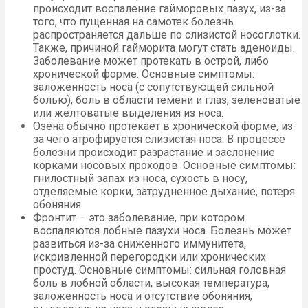
происходит воспаление гайморовых пазух, из-за
того, что пущенная на самотек болезнь
распространяется дальше по слизистой носоглотки.
Также, причиной гайморита могут стать аденоиды.
Заболевание может протекать в острой, либо
хронической форме. Основные симптомы:
заложенность носа (с сопутствующей сильной
болью), боль в области темени и глаз, зеленоватые
или желтоватые выделения из носа.
Озена обычно протекает в хронической форме, из-
за чего атрофируется слизистая носа. В процессе
болезни происходит разрастание и заслонение
корками носовых проходов. Основные симптомы:
гнилостный запах из носа, сухость в носу,
отделяемые корки, затрудненное дыхание, потеря
обоняния.
Фронтит – это заболевание, при котором
воспаляются лобные пазухи носа. Болезнь может
развиться из-за сниженного иммунитета,
искривленной перегородки или хронических
простуд. Основные симптомы: сильная головная
боль в лобной области, высокая температура,
заложенность носа и отсутствие обоняния,