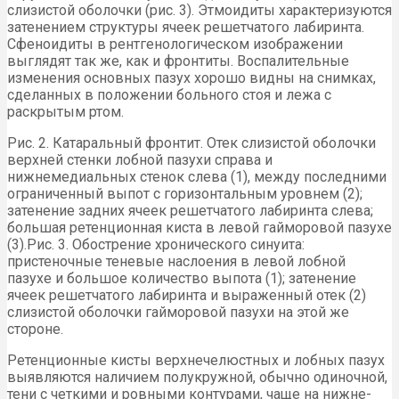
слизистой оболочки (рис. 3). Этмоидиты характеризуются
затенением структуры ячеек решетчатого лабиринта.
Сфеноидиты в рентгенологическом изображении
выглядят так же, как и фронтиты. Воспалительные
изменения основных пазух хорошо видны на снимках,
сделанных в положении больного стоя и лежа с
раскрытым ртом.
Рис. 2. Катаральный фронтит. Отек слизистой оболочки
верхней стенки лобной пазухи справа и
нижнемедиальных стенок слева (1), между последними
ограниченный выпот с горизонтальным уровнем (2);
затенение задних ячеек решетчатого лабиринта слева;
большая ретенционная киста в левой гайморовой пазухе
(3).Рис. 3. Обострение хронического синуита:
пристеночные теневые наслоения в левой лобной
пазухе и большое количество выпота (1); затенение
ячеек решетчатого лабиринта и выраженный отек (2)
слизистой оболочки гайморовой пазухи на этой же
стороне.
Ретенционные кисты верхнечелюстных и лобных пазух
выявляются наличием полукружной, обычно одиночной,
тени с четкими и ровными контурами, чаще на нижне-