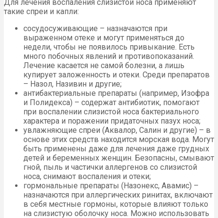
Для лечения воспаления слизистой носа применяют
такие спреи и капли:
сосудосуживающие – назначаются при
выраженном отеке и могут применяться до
недели, чтобы не появилось привыкание. Есть
много побочных явлений и противопоказаний.
Лечение касается не самой болезни, а лишь
купирует заложенность и отеки. Среди препаратов
– Назол, Називин и другие;
антибактериальные препараты (например, Изофра
и Полидекса) – содержат антибиотик, помогают
при воспалении слизистой носа бактериального
характера и поражении придаточных пазух носа;
увлажняющие спреи (Аквалор, Салин и другие) – в
основе этих средств находится морская вода. Могут
быть применены даже для лечения даже грудных
детей и беременных женщин. Безопасны, смывают
гной, пыль и частички аллергенов со слизистой
носа, снимают воспаления и отеки;
гормональные препараты (Назонекс, Авамис) –
назначаются при аллергических ринитах, включают
в себя местные гормоны, которые влияют только
на слизистую оболочку носа. Можно использовать