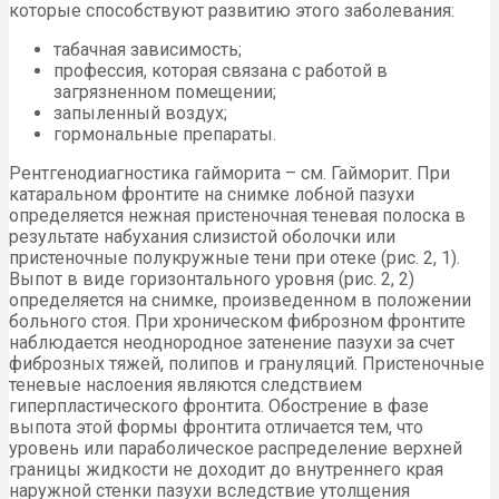
которые способствуют развитию этого заболевания:
табачная зависимость;
профессия, которая связана с работой в
загрязненном помещении;
запыленный воздух;
гормональные препараты.
Рентгенодиагностика гайморита – см. Гайморит. При
катаральном фронтите на снимке лобной пазухи
определяется нежная пристеночная теневая полоска в
результате набухания слизистой оболочки или
пристеночные полукружные тени при отеке (рис. 2, 1).
Выпот в виде горизонтального уровня (рис. 2, 2)
определяется на снимке, произведенном в положении
больного стоя. При хроническом фиброзном фронтите
наблюдается неоднородное затенение пазухи за счет
фиброзных тяжей, полипов и грануляций. Пристеночные
теневые наслоения являются следствием
гиперпластического фронтита. Обострение в фазе
выпота этой формы фронтита отличается тем, что
уровень или параболическое распределение верхней
границы жидкости не доходит до внутреннего края
наружной стенки пазухи вследствие утолщения