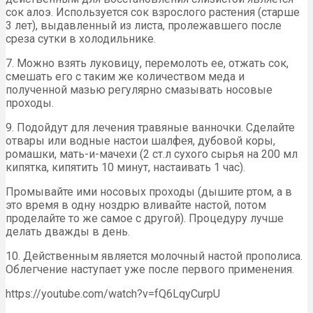
сок алоэ. Используется сок взрослого растения (старше
3 лет), выдавленный из листа, пролежавшего после
среза сутки в холодильнике.
7. Можно взять луковицу, перемолоть ее, отжать сок,
смешать его с таким же количеством меда и
полученной мазью регулярно смазывать носовые
проходы.
9. Подойдут для лечения травяные ванночки. Сделайте
отвары или водные настои шалфея, дубовой коры,
ромашки, мать-и-мачехи (2 ст.л сухого сырья на 200 мл
кипятка, кипятить 10 минут, настаивать 1 час).
Промывайте ими носовых проходы (дышите ртом, а в
это время в одну ноздрю вливайте настой, потом
проделайте то же самое с другой). Процедуру лучше
делать дважды в день.
10. Действенным является молочный настой прополиса.
Облегчение наступает уже после первого применения.
https://youtube.com/watch?v=fQ6LqyCurpU