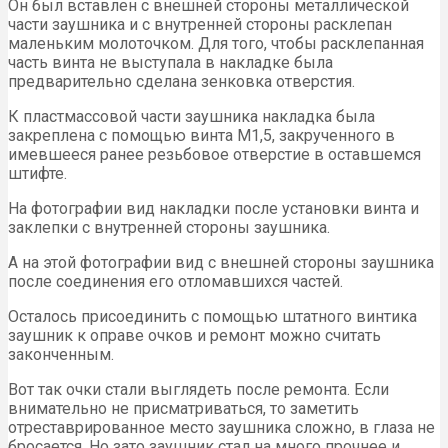
Он был вставлен с внешней стороны металлической
части заушника и с внутренней стороны расклепан
маленьким молоточком. Для того, чтобы расклепанная
часть винта не выступала в накладке была
предварительно сделана зенковка отверстия.
К пластмассовой части заушника накладка была
закреплена с помощью винта М1,5, закрученного в
имевшееся ранее резьбовое отверстие в оставшемся
штифте.
На фотографии вид накладки после установки винта и
заклепки с внутренней стороны заушника.
А на этой фотографии вид с внешней стороны заушника
после соединения его отломавшихся частей.
Осталось присоединить с помощью штатного винтика
заушник к оправе очков и ремонт можно считать
законченным.
Вот так очки стали выглядеть после ремонта. Если
внимательно не присматриваться, то заметить
отреставрированное место заушника сложно, в глаза не
бросается. Но зато заушник стал на много прочнее и