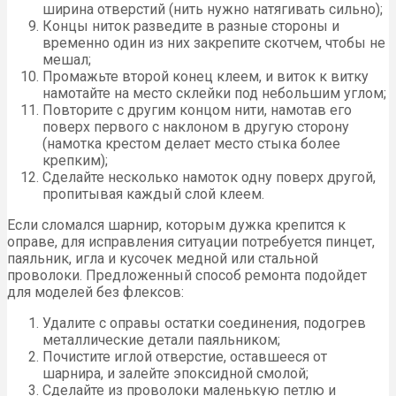
ширина отверстий (нить нужно натягивать сильно);
Концы ниток разведите в разные стороны и
временно один из них закрепите скотчем, чтобы не
мешал;
Промажьте второй конец клеем, и виток к витку
намотайте на место склейки под небольшим углом;
Повторите с другим концом нити, намотав его
поверх первого с наклоном в другую сторону
(намотка крестом делает место стыка более
крепким);
Сделайте несколько намоток одну поверх другой,
пропитывая каждый слой клеем.
Если сломался шарнир, которым дужка крепится к
оправе, для исправления ситуации потребуется пинцет,
паяльник, игла и кусочек медной или стальной
проволоки. Предложенный способ ремонта подойдет
для моделей без флексов:
Удалите с оправы остатки соединения, подогрев
металлические детали паяльником;
Почистите иглой отверстие, оставшееся от
шарнира, и залейте эпоксидной смолой;
Сделайте из проволоки маленькую петлю и