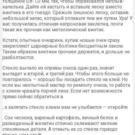
толщиной 0,8-1,0 мм, так, чтобы образовался наплыв-
капелька. Дайте ей застыть и вставьте леску вместо
винтика в его гнездо. Срежьте лишнюю леску, оставив
небольшой запас, который оплавьте тем же путем. Ура! У
вас получилась отличная капроновая заклепка, почти
такая же прочная как металлический винтик.
Кстати, опытные очкарики, купив новые очки сразу
закрепляют шарнирные болтики бесцветным лаком.
Таким образом винтики прочнее держатся, и дольше не
разболтаются.
Стекло выпало из оправы очков один раз, значит
выпадет и второй, и третий раз. Чтобы этого больше не
повторилось — хорошо бы посадить стекло на клей. Но
если вы неопытный мастер по ремонту очков, то работа
с клеем чревата порчей линз. Если нет возможности
прямо сейчас обратиться в
, а заляпать стекло клеем вам не улыбается — откройте
. Сок чеснока, вареный картофель, яичный белок и
разведенный желатин отлично склеивают мелкие
стеклянные детали. А отмыть их со стекла гораздо
проще, чем клей!