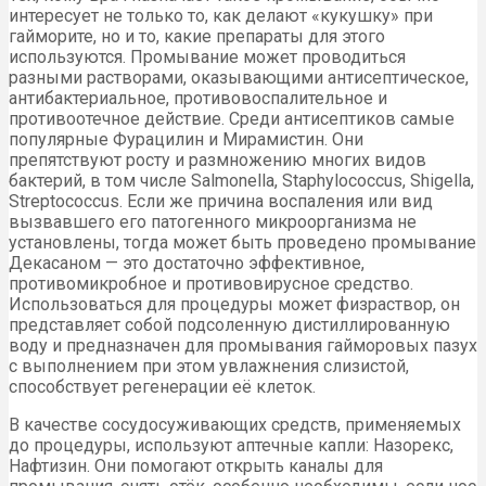
интересует не только то, как делают «кукушку» при
гайморите, но и то, какие препараты для этого
используются. Промывание может проводиться
разными растворами, оказывающими антисептическое,
антибактериальное, противовоспалительное и
противоотечное действие. Среди антисептиков самые
популярные Фурацилин и Мирамистин. Они
препятствуют росту и размножению многих видов
бактерий, в том числе Salmonella, Staphylococcus, Shigella,
Streptococcus. Если же причина воспаления или вид
вызвавшего его патогенного микроорганизма не
установлены, тогда может быть проведено промывание
Декасаном — это достаточно эффективное,
противомикробное и противовирусное средство.
Использоваться для процедуры может физраствор, он
представляет собой подсоленную дистиллированную
воду и предназначен для промывания гайморовых пазух
с выполнением при этом увлажнения слизистой,
способствует регенерации её клеток.
В качестве сосудосуживающих средств, применяемых
до процедуры, используют аптечные капли: Назорекс,
Нафтизин. Они помогают открыть каналы для