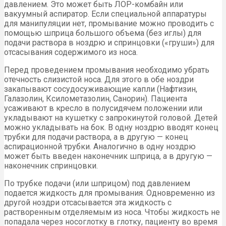
давлением. Это может быть ЛОР-комбайн или
вакуумный аспиратор. Если специальной аппаратуры
для манипуляции нет, промывание можно проводить с
помощью шприца большого объема (без иглы) для
подачи раствора в ноздрю и спринцовки («груши») для
отсасывания содержимого из носа.
Перед проведением промывания необходимо убрать
отечность слизистой носа. Для этого в обе ноздри
закапывают сосудосуживающие капли (Нафтизин,
Галазолин, Ксилометазолин, Санорин). Пациента
усаживают в кресло в полусидячем положении или
укладывают на кушетку с запрокинутой головой. Детей
можно укладывать на бок. В одну ноздрю вводят конец
трубки для подачи раствора, а в другую — конец
аспирационной трубки. Аналогично в одну ноздрю
может быть введен наконечник шприца, а в другую —
наконечник спринцовки.
По трубке подачи (или шприцом) под давлением
подается жидкость для промывания. Одновременно из
другой ноздри отсасывается эта жидкость с
растворенным отделяемым из носа. Чтобы жидкость не
попадала через носоглотку в глотку, пациенту во время