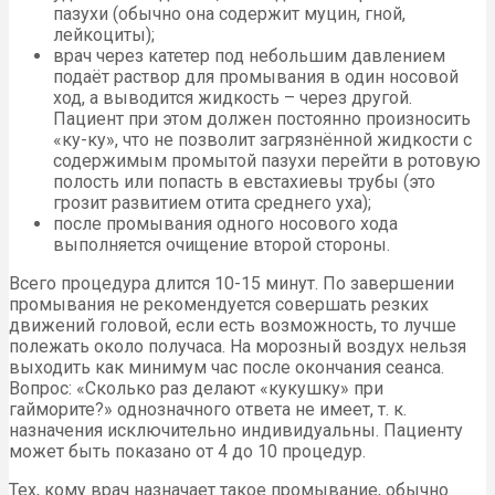
пазухи (обычно она содержит муцин, гной,
лейкоциты);
врач через катетер под небольшим давлением
подаёт раствор для промывания в один носовой
ход, а выводится жидкость – через другой.
Пациент при этом должен постоянно произносить
«ку-ку», что не позволит загрязнённой жидкости с
содержимым промытой пазухи перейти в ротовую
полость или попасть в евстахиевы трубы (это
грозит развитием отита среднего уха);
после промывания одного носового хода
выполняется очищение второй стороны.
Всего процедура длится 10-15 минут. По завершении
промывания не рекомендуется совершать резких
движений головой, если есть возможность, то лучше
полежать около получаса. На морозный воздух нельзя
выходить как минимум час после окончания сеанса.
Вопрос: «Сколько раз делают «кукушку» при
гайморите?» однозначного ответа не имеет, т. к.
назначения исключительно индивидуальны. Пациенту
может быть показано от 4 до 10 процедур.
Тех, кому врач назначает такое промывание, обычно