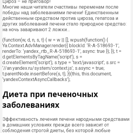
Цироз – не приговор!
Многие наши читатели счастливы переменам после
победы над заболеваниями печени! Единственным
действенным средством против цироза, гепатоза и
других звболеваний печени стало природное средство:
на ночь заваривают 2 ложки…
(function(w, d, n, s, t) { w = w || []; w.push(function() {
Ya.Context.AdvManager.render({ blockId: ‘R-A-518693-1’,
renderTo: ‘yandex_rtb_R-A-518693-1’, async: true }); }); t =
d.getElementsByTagName(‘script’); s =
d.createElement(‘script’); s.type = ‘text/javascript’; s.src =
‘//an.yandex.ru/system/context.js’; s.async = true;
t.parentNode.insertBefore(s, t); })(this, this.document,
‘yandexContextAsyncCallbacks’);
Диета при печеночных
заболеваниях
Эффективность лечения печени народными средствами
в домашних условиях прежде всего зависит от
соблюдения строгой диеты, без которой любые