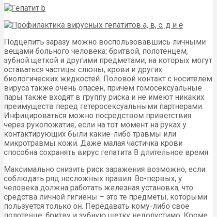
Подцепить заразу можно воспользовавшись личными
вещами больного человека: бритвой, полотенцем,
зубной щеткой и другими предметами, на которых могут
оставаться частицы слюны, крови и других
биологических жидкостей. Половой контакт с носителем
вируса также очень опасен, причем гомосексуальные
пары также входят в группу риска и не имеют никаких
преимуществ перед гетеросексуальными партнерами.
Инфицироваться можно посредством приветствия
через рукопожатие, если на тот момент на руках у
контактирующих были какие-либо травмы или
микротравмы кожи. Даже малая частичка крови
способна сохранять вирус гепатита В длительное время.
Максимально снизить риск заражения возможно, если
соблюдать ряд несложных правил. Во-первых, у
человека должна работать железная установка, что
средства личной гигиены – это те предметы, которыми
пользуется только он. Передавать кому-либо свое
полотенце, бритву и зубную щетку недопустимо. Кроме