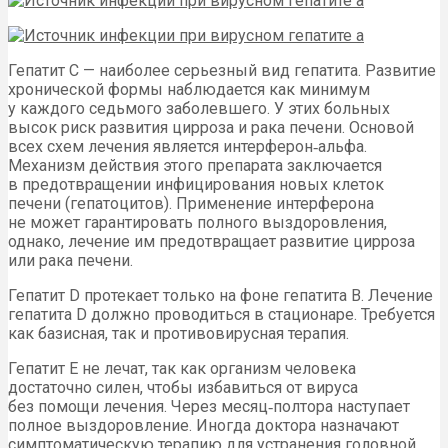
Гепатит C — наиболее серьезный вид гепатита. Развитие
хронической формы наблюдается как минимум
у каждого седьмого заболевшего. У этих больных
высок риск развития цирроза и рака печени. Основой
всех схем лечения является интерферон‑альфа.
Механизм действия этого препарата заключается
в предотвращении инфицирования новых клеток
печени (гепатоцитов). Применение интерферона
не может гарантировать полного выздоровления,
однако, лечение им предотвращает развитие цирроза
или рака печени.
Гепатит D протекает только на фоне гепатита B. Лечение
гепатита D должно проводиться в стационаре. Требуется
как базисная, так и противовирусная терапия.
Гепатит E не лечат, так как организм человека
достаточно силен, чтобы избавиться от вируса
без помощи лечения. Через месяц‑полтора наступает
полное выздоровление. Иногда доктора назначают
симптоматическую терапию для устранения головной