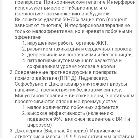
препаратов. При хроническом гепатите Интерферон
используют вместе с Рибавирином, что
препятствует размножению возбудителя.
Вылечиться удается 50-70% пациентов (процент
зависит от генотипа). Интерфероновая терапия не
только малоэффективна, но и чревата побочными
эффектами:
нарушением работы органов ЖКТ;
развитием тахикардии и сердечных пороков;
депрессивными состояниями и бессонницей;
патологиями аутоиммунного характера и
сокращением уровня железа в крови.
Современные противовирусные препараты
прямого действия (ПППД). Ледипасвир,
Софосбувир и Даклатасвир уничтожают вирусы
напрямую, препятствуя их белковому синтезу.
Минус такой терапии – высокие цены, в остальном
прослеживаются сплошные преимущества:
малое количество побочных эффектов;
высокая эффективность (излечению
поддаются 95%, включая пациентов с ВИЧ и
циррозом).
Дженерики (Виропак, Хепсвир). Индийские и
египетские аналоги ПДДД с идентичным составом