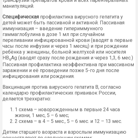
трансфузий препаратов крови и всех парентеральных
манипуляций.
Специфическая
профилактика вирусного гепатита у
детей может быть пассивной и активной. Пассивная
иммунизация – введение гипериммунного
гаммаглобулина в дозе 1 мл при случайном
переливании инфицированной крови (вводят в первые
часы после инфузии и через 1 месяц) и при рождении
ребёнка у женщины, больной желтухой или носителя
HB
Ag (вводят сразу после рождения и через 1,3, 6 мес.)
s
Пассивная профилактика неэффективна при массивном
заражении и её проведении позже 5-го дня после
инфицирования или рождения.
Вакцинация против вирусного гепатита В, согласно
календарю профилактических прививок России,
делается трехкратно:
1 схема – новорожденным в первые 24 часа
жизни, 1 мес, 5 – 6 мес;
2 схема – в 4 – 5 мес., 5 – 6 мес. и 12 – 13 мес.
Детям старшего возраста и взрослым иммунизацию
осуществляют по следующим схемам: