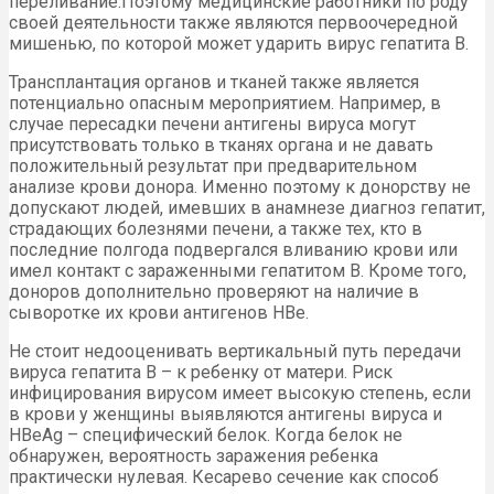
переливание.Поэтому медицинские работники по роду
своей деятельности также являются первоочередной
мишенью, по которой может ударить вирус гепатита В.
Трансплантация органов и тканей также является
потенциально опасным мероприятием. Например, в
случае пересадки печени антигены вируса могут
присутствовать только в тканях органа и не давать
положительный результат при предварительном
анализе крови донора. Именно поэтому к донорству не
допускают людей, имевших в анамнезе диагноз гепатит,
страдающих болезнями печени, а также тех, кто в
последние полгода подвергался вливанию крови или
имел контакт с зараженными гепатитом В. Кроме того,
доноров дополнительно проверяют на наличие в
сыворотке их крови антигенов НВе.
Не стоит недооценивать вертикальный путь передачи
вируса гепатита В – к ребенку от матери. Риск
инфицирования вирусом имеет высокую степень, если
в крови у женщины выявляются антигены вируса и
HBeAg – специфический белок. Когда белок не
обнаружен, вероятность заражения ребенка
практически нулевая. Кесарево сечение как способ