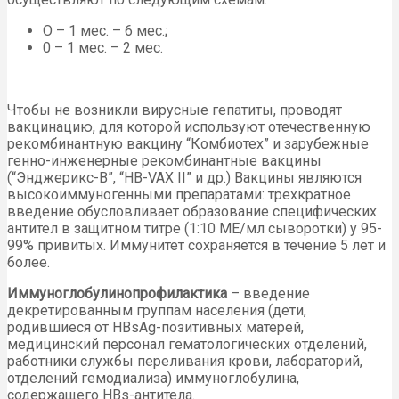
О – 1 мес. – 6 мес.;
0 – 1 мес. – 2 мес.
Чтобы не возникли вирусные гепатиты, проводят
вакцинацию, для которой используют отечественную
рекомбинантную вакцину “Комбиотех” и зарубежные
генно-инженерные рекомбинантные вакцины
(“Энджерикс-В”, “HB-VAX II” и др.) Вакцины являются
высокоиммуногенными препаратами: трехкратное
введение обусловливает образование специфических
антител в защитном титре (1:10 МЕ/мл сыворотки) у 95-
99% привитых. Иммунитет сохраняется в течение 5 лет и
более.
Иммуноглобулинопрофилактика
– введение
декретированным группам населения (дети,
родившиеся от HBsAg-позитивных матерей,
медицинский персонал гематологических отделений,
работники службы переливания крови, лабораторий,
отделений гемодиализа) иммуноглобулина,
содержащего HBs-антитела.