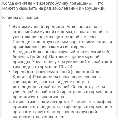
Когда антитела к тиреоглобулину повышены — это
может указывать на ряд заболеваний и нарушений.
К таким относятся:
Аутоиммунный тиреоидит. Болезнь вызвана
агрессией иммунной системы, направленной на
уничтожение клеток щитовидной железы.
Приводит к деструктивным поражениям органа и
проявляется признаками гипотиреоза.
Базедова болезнь (диффузный токсический зоб,
болезнь Грейвса). Патология аутоиммунной
природы. Характеризуется усиленной выработкой
тиреоидных гормонов Т3 и Т4.
Тиреоидит гранулематозный (подострый, де
Кревена). Развивается после перенесённого
гриппа, кори, паротита и других острых
инфекционных заболеваний. Сопровождается
усиленной выработкой тиреотропных гормонов и
провоцирует гипертиреоз.
Идиопатическая микседема. Развивается на фоне
критического недостатка тиреоидных гормонов в
органах и тканях. Фактор, провоцирующий
патологию, не установлен.