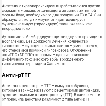
Антитела к тиреопероксидазе вырабатываются против
фермента железы, отвечающего за синтез активной
формы йода, необходимого для продукции Т3 и Т4. Они
образуются, когда иммунитет идентифицирует
функциональную (тиреоидную) ткань железы как
инородное тело.
Аутоантитела бомбардируют щитовидку, что приводит к
воспалению. Без должного лечения количество
тироцитов – функциональных клеток – уменьшается,
что становится причиной гипотиреоза. Отклонение
антиТПО (АТ-ТПО) от нормы – один из признаков
диффузного токсического зоба, врожденного
гипотиреоза, тиреоидита Хашимото.
Анти-рТТГ
Антитела к рецепторам ТТГ – иммуноглобулины,
которые взаимодействуют с рецепторами щитовидки,
чувствительными к тиреотропину (ТТГ). В зависимости
от принципа действия различают 2 типа анти-рТТГ: