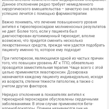
Данное отклонение редко требует немедленного
хирургического вмешательства – зачастую оно вполне
успешно лечится с помощью фармакотерапии.
Важно понимать, что лечение повышенного уровня
антител к тиреопероксидазе молниеносных результатов
не дает. Более того, если у пациента был
диагностирован аутоиммунный тиреоидит, вполне
возможно, что придется сменить несколько
лекарственных средств, прежде чем удастся подобрать
пациенту именно то, которое ему подходит
При гипотиреозе, являющемся одной из частых причин
того, что повышен уровень АТ к ТПО, обязательно
проводится заместительная терапия. Чаще всего с этой
целью применяется левотироксин. Дозировка
назначается каждому пациенту индивидуально, исходя
из возраста, степени тяжести патологии, а также с
учетом других факторов.
Нередко отклонения в показателях антител к
тиреоидной пероксидазе обусловлены сердечными
заболеваниями. В этом случае применяются бета-
адреноблокаторы. Причем назначаются они на