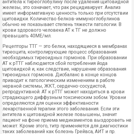
антитела к тиреоглобулину после удаления щитовидной
железы, это означает, что рак рецидивирует. Анализ
имеет информативную ценность только при отсутствии
щитовидки. Количество белков-иммуноглобулинов
обычно не показывает степень тяжести патологии. В
крови здорового человека АТ к ТГ не должно
превышать 40МЕ/мл.
Рецепторы ТТГ — это белки, находящиеся в мембранах
тиреоцита, контролирующие процесс образования
необходимых тиреоидных гормонов. При образовании
АТ к рТТГ наблюдается сбой потребления йода
щитовидкой и, как следствие, нарушение образования
тиреоидных гормонов. Дисбаланс в конце концов
приводит к патологическим изменениям в работе
нервной системы, ЖКТ, сердечно-сосудистой,
репродуктивной. АТ к рТТГ может находиться в крови
страдающего диффузным токсическим зобом. Уровни
определяются для оценки эффективности
лекарственной терапии этого заболевания. Если эти
антитела к щитовидной железе повышены, значит
пациент на фоне приема медикаментов выздороветь не
может. Кроме этого, титр применяется для диагностики
таких заболеваний как болезнь Грейвса, АИТ и пр.