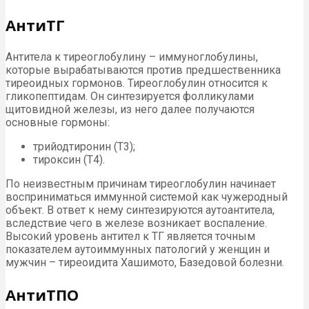
АнтиТГ
Антитела к тиреоглобулину – иммуноглобулины,
которые вырабатываются против предшественника
тиреоидных гормонов. Тиреоглобулин относится к
гликопептидам. Он синтезируется фолликулами
щитовидной железы, из него далее получаются
основные гормоны:
трийодтиронин (Т3);
тироксин (Т4).
По неизвестным причинам тиреоглобулин начинает
восприниматься иммунной системой как чужеродный
объект. В ответ к нему синтезируются аутоантитела,
вследствие чего в железе возникает воспаление.
Высокий уровень антител к ТГ ­является точным
показателем аутоиммунных патологий у женщин и
мужчин ­– тиреоидита Хашимото, Базедовой болезни.
АнтиТПО