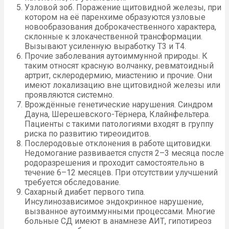
Узловой зоб. Поражение щитовидной железы, при
котором на её паренхиме образуются узловые
новообразования доброкачественного характера,
склонные к злокачественной трансформации.
Вызывают усиленную выработку Т3 и Т4.
Прочие заболевания аутоиммунной природы. К
таким относят красную волчанку, ревматоидный
артрит, склеродермию, миастению и прочие. Они
имеют локализацию вне щитовидной железы или
проявляются системно.
Врождённые генетические нарушения. Синдром
Дауна, Шерешевского-Тёрнера, Клайнфельтера.
Пациенты с такими патологиями входят в группу
риска по развитию тиреоидитов.
Послеродовые отклонения в работе щитовидки.
Недомогание развивается спустя 2–3 месяца после
родоразрешения и проходит самостоятельно в
течение 6–12 месяцев. При отсутствии улучшений
требуется обследование.
Сахарный диабет первого типа.
Инсулинозависимое эндокринное нарушение,
вызванное аутоиммунными процессами. Многие
больные СД имеют в анамнезе АИТ, гипотиреоз