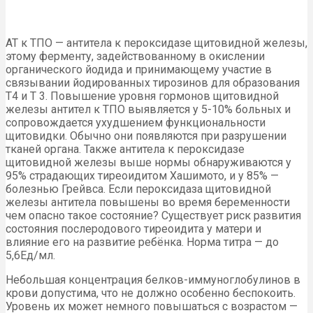
АТ к ТПО — антитела к пероксидазе щитовидной железы,
этому ферменту, задействованному в окислении
органического йодида и принимающему участие в
связывании йодированных тирозинов для образования
Т4 и Т 3. Повышение уровня гормонов щитовидной
железы антител к ТПО выявляется у 5-10% больных и
сопровождается ухудшением функциональности
щитовидки. Обычно они появляются при разрушении
тканей органа. Также антитела к пероксидазе
щитовидной железы выше нормы обнаруживаются у
95% страдающих тиреоидитом Хашимото, и у 85% —
болезнью Грейвса. Если пероксидаза щитовидной
железы антитела повышены во время беременности
чем опасно такое состояние? Существует риск развития
состояния послеродового тиреоидита у матери и
влияние его на развитие ребёнка. Норма титра — до
5,6Ед/мл.
Небольшая концентрация белков-иммуноглобулинов в
крови допустима, что не должно особенно беспокоить.
Уровень их может немного повышаться с возрастом —