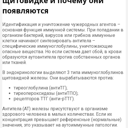
щитовидке и почему они
появляются
Идентификация и уничтожение чужеродных агентов –
основная функция иммунной системы. При попадании в
организм бактерий, вирусов или грибков иммунные
клетки начинают синтезировать антитела –
специфические иммуноглобулины, уничтожающие
опасные вещества. Но если система дает сбой, в крови
образуются аутоантитела против собственных органов
или тканей.
В эндокринологии выделяют 3 типа иммуноглобулинов
щитовидной железы. Они вырабатываются против:
тиреоглобулина (антиТГ);
тиреопероксидазы (антиТПО);
рецепторов ТТГ (анти-рТТГ).
Антитела (АТ) железы присутствуют в организме
здорового человека в малых количествах. Если их
концентрация превышает референсные (нормальные)
значения, это указывает на аутоиммунные патологии.