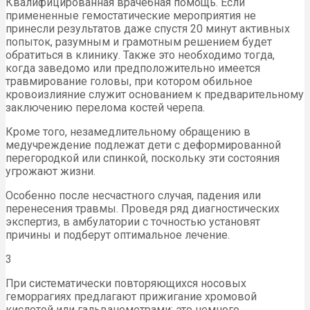
Квалифицированная врачебная помощь. Если
примененные гемостатические мероприятия не
принесли результатов даже спустя 20 минут активных
попыток, разумным и грамотным решением будет
обратиться в клинику. Также это необходимо тогда,
когда заведомо или предположительно имеется
травмирование головы, при котором обильное
кровоизлияние служит основанием к предварительному
заключению перелома костей черепа.
Кроме того, незамедлительному обращению в
медучреждение подлежат дети с деформированной
перегородкой или спинкой, поскольку эти состояния
угрожают жизни.
Особенно после несчастного случая, падения или
перенесения травмы. Проведя ряд диагностических
экспертиз, в амбулатории с точностью установят
причины и подберут оптимальное лечение.
3
При систематически повторяющихся носовых
геморрагиях предлагают прижигание хромовой
кислотой или гальванометрами: это немного