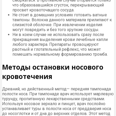
сморкаться. В противном случае оторвется только
что образовавшийся сгусток, перекрывающий
просвет кровоточащего сосуда.
Не стоит в домашних условиях готовить ватные
тампоны. Волокна данного материала прилипают к
слизистой оболочке. При извлечении изделия
могут повредить и без того хрупкие сосуды.
Ни в коем случае не использовать сразу после
прекращения выделения крови лечебные капли
любого характера. Препараты провоцируют
рвотный и глотательный рефлекс, что может
помешать нормальному формированию тромба.
Методы остановки носового
кровотечения
Древний, но действенный метод— передняя тампонада
полости носа. При тампонаде врач использует марлевую
турунду, пропитанную лекарственными средствами.
Используя носовое зеркало и пинцет, врач послойно
устанавливает туры в полости носа от преддверия носа
до носоглотки и от дна до верхних отделов. Этот метод