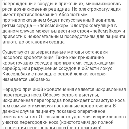
поврежденные сосуды и прижечь их, минимизировав
риск возникновения рецидива. Но электрокоагуляция
имеет противопоказания. Абсолютным
противопоказанием будет искусственный водитель
ритма сердца – «пейсмейкер». Электрокоагуляция в
данном случае может вывести из строя «пейсмэйкер» и
привести к нежелательным последствиям для пациента
вплоть до остановки сердца.
Существуют альтернативные методы остановки
носового кровотечения. Такие как прижигание
кровоточащих сосудов препаратами, содержащими
серебро, или разрушение сосудов в области локус
Киссельбахи с помощью острой ложки, которая
называется «абразио».
Нередко причиной кровотечения является искривленная
перегородка носа. Образуя острые выступы,
искривленная перегородка повреждает слизистую носа,
тем самым стимулируя постоянные кровотечения. В
данном случае пациенту показано оперативное
вмешательство. От локального удаления искривленного
участка перегородки носа (кристотомия) до полной
коррекции перегородки носа (септопластика).