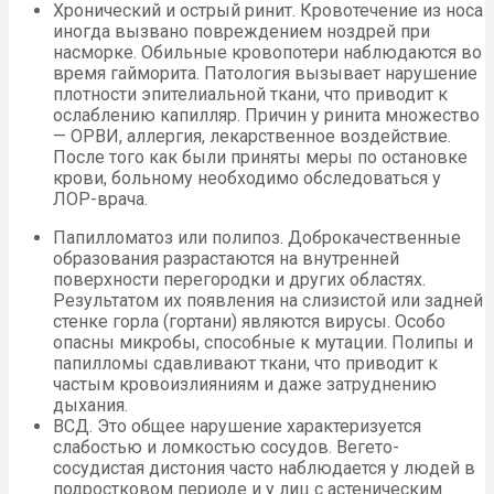
Хронический и острый ринит. Кровотечение из носа
иногда вызвано повреждением ноздрей при
насморке. Обильные кровопотери наблюдаются во
время гайморита. Патология вызывает нарушение
плотности эпителиальной ткани, что приводит к
ослаблению капилляр. Причин у ринита множество
— ОРВИ, аллергия, лекарственное воздействие.
После того как были приняты меры по остановке
крови, больному необходимо обследоваться у
ЛОР-врача.
Папилломатоз или полипоз. Доброкачественные
образования разрастаются на внутренней
поверхности перегородки и других областях.
Результатом их появления на слизистой или задней
стенке горла (гортани) являются вирусы. Особо
опасны микробы, способные к мутации. Полипы и
папилломы сдавливают ткани, что приводит к
частым кровоизлияниям и даже затруднению
дыхания.
ВСД. Это общее нарушение характеризуется
слабостью и ломкостью сосудов. Вегето-
сосудистая дистония часто наблюдается у людей в
подростковом периоде и у лиц с астеническим