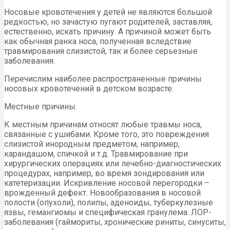
Носовые кровотечения у детей не являются большой
редкостью, но зачастую пугают родителей, заставляя,
естественно, искать причину. А причиной может быть
как обычная ранка носа, полученная вследствие
травмирования слизистой, так и более серьезные
заболевания.
Перечислим наиболее распространенные причины
носовых кровотечений в детском возрасте:
Местные причины.
К местным причинам относят любые травмы носа,
связанные с ушибами. Кроме того, это повреждения
слизистой инородным предметом, например,
карандашом, спичкой и т.д. Травмирование при
хирургических операциях или лечебно-диагностических
процедурах, например, во время зондирования или
катетеризации. Искривление носовой перегородки –
врожденный дефект. Новообразования в носовой
полости (опухоли), полипы, аденоиды, туберкулезные
язвы, гемангиомы и специфическая гранулема. ЛОР-
заболевания (гаймориты, хронические риниты, синуситы,