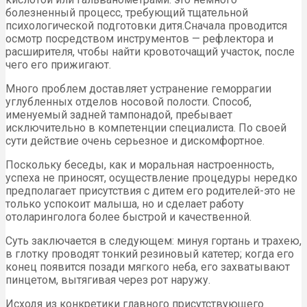
болезненный процесс, требующий тщательной
психологической подготовки дитя.Сначала проводится
осмотр посредством инструментов — рефлектора и
расширителя, чтобы найти кровоточащий участок, после
чего его прижигают.
Много проблем доставляет устранение геморрагии
углубленных отделов носовой полости. Способ,
именуемый задней тампонадой, пребывает
исключительно в компетенции специалиста. По своей
сути действие очень серьезное и дискомфортное.
Поскольку беседы, как и моральная настроенность,
успеха не приносят, осуществление процедуры нередко
предполагает присутствия с дитем его родителей-это не
только успокоит малыша, но и сделает работу
отоларинголога более быстрой и качественной.
Суть заключается в следующем: минуя гортань и трахею,
в глотку проводят тонкий резиновый катетер; когда его
конец появится позади мягкого неба, его захватывают
пинцетом, вытягивая через рот наружу.
Исходя из конкретики главного присутствующего