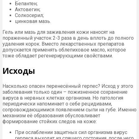
Бепантен;
Актовегин;
Солкосерил;
цинковая мазь.
Гель или мазь для заживления кожи наносят на
пораженный участок 2-3 раза в день вплоть до полного
удаления корок. Вместо лекарственных препаратов
допускается применять облепиховое масло, которое
тоже обладает регенерирующими свойствами.
Исходы
Насколько опасен перенесённый герпес? Исход у этого
заболевания только один – пожизненное сохранение
вируса в нервных клетках организма. Но патология
периодически напоминает о себе рецидивами,
сопровождающимися появлением сыпи на губе. Именно
механизм её образования обусловливает
формирование стойких следов на коже:
При ослаблении защитных сил организма вирус
герпеса выходит из спящего состояния, после чего