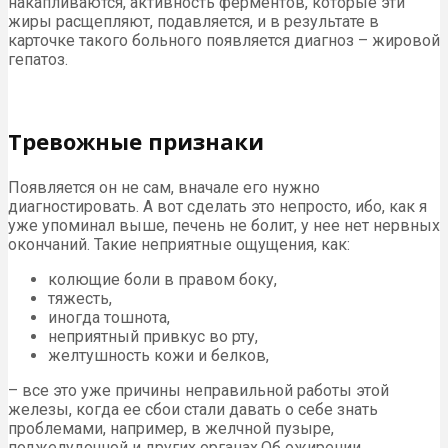
накапливаются, активность ферментов, которые эти
жиры расщепляют, подавляется, и в результате в
карточке такого больного появляется диагноз – жировой
гепатоз.
Тревожные признаки
Появляется он не сам, вначале его нужно
диагностировать. А вот сделать это непросто, ибо, как я
уже упоминал выше, печень не болит, у нее нет нервных
окончаний. Такие неприятные ощущения, как:
колющие боли в правом боку,
тяжесть,
иногда тошнота,
неприятный привкус во рту,
желтушность кожи и белков,
– все это уже причины неправильной работы этой
железы, когда ее сбои стали давать о себе знать
проблемами, например, в желчной пузыре,
поджелудочной и других органах.Об ожирении