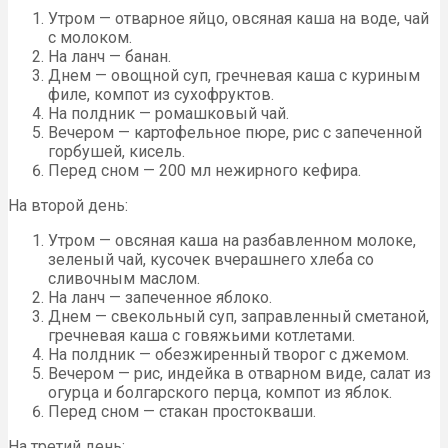
Утром — отварное яйцо, овсяная каша на воде, чай
с молоком.
На ланч — банан.
Днем — овощной суп, гречневая каша с куриным
филе, компот из сухофруктов.
На полдник — ромашковый чай.
Вечером — картофельное пюре, рис с запеченной
горбушей, кисель.
Перед сном — 200 мл нежирного кефира.
На второй день:
Утром — овсяная каша на разбавленном молоке,
зеленый чай, кусочек вчерашнего хлеба со
сливочным маслом.
На ланч — запеченное яблоко.
Днем — свекольный суп, заправленный сметаной,
гречневая каша с говяжьими котлетами.
На полдник — обезжиренный творог с джемом.
Вечером — рис, индейка в отварном виде, салат из
огурца и болгарского перца, компот из яблок.
Перед сном — стакан простокваши.
На третий день: