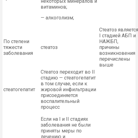
некоторых минералов и
витаминов;
— алкоголизм;
Стеатоз являетс
I стадией АБП и
По степени
НАЖБП,
тяжести
стеатоз
причины
заболевания
возникновения
перечислены
выше
Стеатоз переходит во II
стадию — стеатогепатит
в том случае, если к
стеатогепатит
жировой инфильтрации
присоединяется
воспалительный
процесс
Если на I и II стадиях
заболевания не были
приняты меры по
лечению и