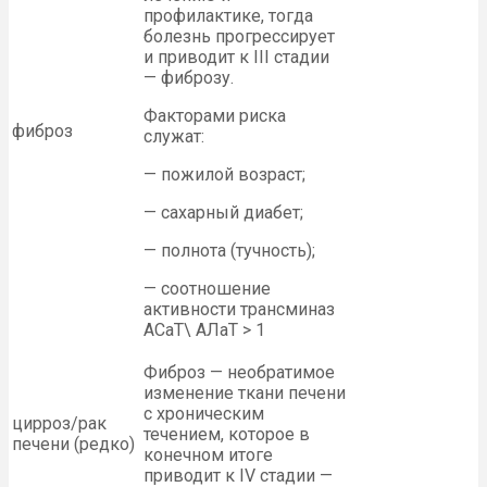
профилактике, тогда
болезнь прогрессирует
и приводит к III стадии
— фиброзу.
Факторами риска
фиброз
служат:
— пожилой возраст;
— сахарный диабет;
— полнота (тучность);
— соотношение
активности трансминаз
АСаТ\ АЛаТ > 1
Фиброз — необратимое
изменение ткани печени
с хроническим
цирроз/рак
течением, которое в
печени (редко)
конечном итоге
приводит к IV стадии —