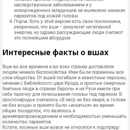
наследственным заболеванием и у
новорожденных младенцев не выявлено никаких
паразитов под кожей головы.
Порча. Хоть у этой версии есть свои поклонники,
уверенные, что вши – результат негативной
энергии, но здраво рассуждающие люди считают
это полнейшим абсурдом.
Интересные факты о вшах
Вши во все времена и во всех странах доставляли
людям немало беспокойства. Ими были поражены все
слои общества. От вшей погибали и известные персоны,
начиная с библейского царя Ирода, и простые смертные.
Знатные люди в странах Европы и на Руси имели при
себе палочку для почесывания головы под париком. В
простонародье считалось «В лесу не без зверя, в голове
не без воши» и принято было «искаться» во время
общих посиделок, что являлось и
времяпрепровождением и необходимостью уменьшать
количество паразитов.
Кстати, лосиные вши вовсе не относятся к подотряду