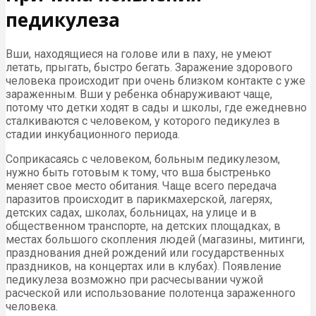
педикулеза
Вши, находящиеся на голове или в паху, не умеют
летать, прыгать, быстро бегать. Заражение здорового
человека происходит при очень близком контакте с уже
зараженным. Вши у ребенка обнаруживают чаще,
потому что детки ходят в сады и школы, где ежедневно
сталкиваются с человеком, у которого педикулез в
стадии инкубационного периода.
Соприкасаясь с человеком, больным педикулезом,
нужно быть готовым к тому, что вша быстренько
меняет свое место обитания. Чаще всего передача
паразитов происходит в парикмахерской, лагерях,
детских садах, школах, больницах, на улице и в
общественном транспорте, на детских площадках, в
местах большого скопления людей (магазины, митинги,
празднования дней рождений или государственных
праздников, на концертах или в клубах). Появление
педикулеза возможно при расчесывании чужой
расческой или использование полотенца зараженного
человека.