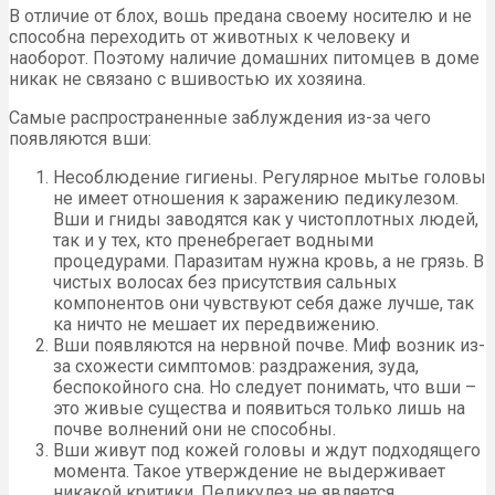
В отличие от блох, вошь предана своему носителю и не
способна переходить от животных к человеку и
наоборот. Поэтому наличие домашних питомцев в доме
никак не связано с вшивостью их хозяина.
Самые распространенные заблуждения из-за чего
появляются вши:
Несоблюдение гигиены. Регулярное мытье головы
не имеет отношения к заражению педикулезом.
Вши и гниды заводятся как у чистоплотных людей,
так и у тех, кто пренебрегает водными
процедурами. Паразитам нужна кровь, а не грязь. В
чистых волосах без присутствия сальных
компонентов они чувствуют себя даже лучше, так
ка ничто не мешает их передвижению.
Вши появляются на нервной почве. Миф возник из-
за схожести симптомов: раздражения, зуда,
беспокойного сна. Но следует понимать, что вши –
это живые существа и появиться только лишь на
почве волнений они не способны.
Вши живут под кожей головы и ждут подходящего
момента. Такое утверждение не выдерживает
никакой критики. Педикулез не является