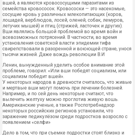
вшей, а являются кровососущими паразитами из
семейства кровососок. Кровососки — это насекомые,
сосущие кровь у различных млекопитающих (коров,
лошадей, верблюдов, лосей, оленей, собак, лемуров,
летучих мышей) и птиц (стрижей, ласточек и других).
Вши являлись большой проблемой во время войн и
всевозможных потрясений. В частности, во время
установления советской власти эпидемии тифа
свирепствовали в разоренной и воюющей стране, унося
тысячи жизней. Даже вождь революции В.И
Ленин, вынужденный уделить особое внимание этой
проблеме, говорил: «Или вши победят социализм, или
социализм победит вшей».
У некоторых народов в древности считалось, что живые
и мертвые вши могут помочь при лечении болезней.
Например, и по сей день некоторые считают, что
вылечить желтуху можно проглотив живую вошь.
Американские ученые, а также Роспотребнадзор
некоторых российских регионов установили, что
заражение педикулёзом среди подростков возросло с
появлением «селфи»
Дело в том, что при съемке подростки стоят близко и