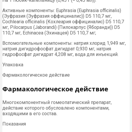
На 1 тюбик-капельницу (0,45 г (= 0,45 мл)):
Активные компоненты: Euphrasia (Euphrasia officinalis)
(Эуфразия (Эуфразия оффициналис)) D5 110,7 мг,
Cochlearia officinalis (Кохлеария оффициналис) D5 110,7
мг, Pilocarpus (Jaborandi) (Пилокарпус (Яборанди)) D5
110,7 мг, Echinacea (Эхинацея) D5 110,7 мг;
Вспомогательные компоненты: натрия хлорид 1,949 мг,
натрия дигидрофосфат дигидрат 0,930 мг, натрия
гидрофосфат дигидрат 4,208 мг, вода для инъекций.
Упаковка
Фармакологическое действие
Фармакологическое действие
Многокомпонентный гомеопатический препарат,
действие которого обусловлено компонентами,
входящими в его состав.
Показания