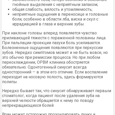
гнойные выделения с неприятным запахом;
общая слабость, вялость и утомляемость;
неприятные ощущения в переносице и головные
боли, особенно в области лба, виска и скул с
иррадиацией в глаза и верхние зубы.
При наклоне головы вперед появляется чувство
приливающей тяжести с пораженной половины лица.
При пальпации проекции пазухи боль усиливается.
Болезненные ощущения появляются при перкуссии
зубов. Нередко симптомов может и не быть вовсе, но
это обычно при ремиссии процесса. Но при любом
переохлаждении, ОРВИ клиника обостряется
обязательно. Одонтогенный синусит всегда
односторонний — в этом его отличие. Если воспаление
переходит на носовую полость, здесь формируются
полипы.
Нередко бывает так, что синусит обнаруживает первым
стоматолог, когда пациент после удаления зуба на
верхней челюсти обращается к нему по поводу
непрекращающихся болей
Врач может осторожно прозондировать лунку и