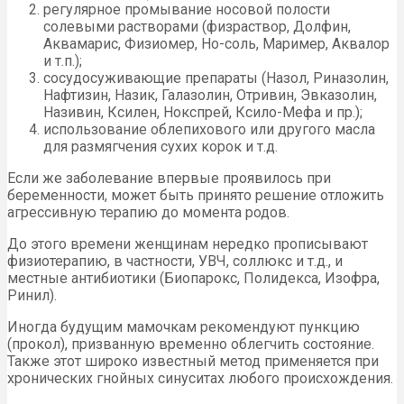
регулярное промывание носовой полости
солевыми растворами (физраствор, Долфин,
Аквамарис, Физиомер, Но-соль, Маример, Аквалор
и т.п.);
сосудосуживающие препараты (Назол, Риназолин,
Нафтизин, Назик, Галазолин, Отривин, Эвказолин,
Називин, Ксилен, Нокспрей, Ксило-Мефа и пр.);
использование облепихового или другого масла
для размягчения сухих корок и т.д.
Если же заболевание впервые проявилось при
беременности, может быть принято решение отложить
агрессивную терапию до момента родов.
До этого времени женщинам нередко прописывают
физиотерапию, в частности, УВЧ, соллюкс и т.д., и
местные антибиотики (Биопарокс, Полидекса, Изофра,
Ринил).
Иногда будущим мамочкам рекомендуют пункцию
(прокол), призванную временно облегчить состояние.
Также этот широко известный метод применяется при
хронических гнойных синуситах любого происхождения.