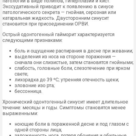
патологии в виде полипов, гиперплазии и кист.
Экссудативный приводит к появлению в синусе
патологического секрета — гнойная, серозная или
катаральная жидкость. Двусторонним синусит
становится при присоединении ОРВИ.
Острый одонтогенный гайморит характеризуется
следующими признаками:
боль и ощущение распирания в десне при жевании;
выделения из носа на стороне поражения —
сначала они слизистые, затем становятся гнойными;
слабость, головные боли, слезотечение при ярком
свете;
лихорадка до 39 ºС; утренняя отечность щеки;
зловоние изо рта;
бессонница.
Хронический одонтогенный синусит имеет длительное
течение: месяцы и годы. Симптомы становятся менее
выраженными:
ноющие боли в пораженной десне и под глазом с
одной стороны лица;
заложенность носа, потеря обоняния и обильные