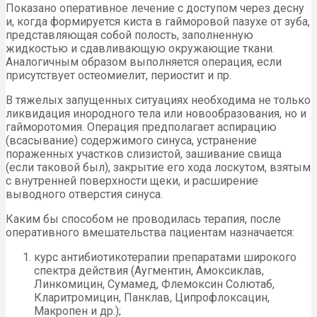
Показано оперативное лечение с доступом через десну
и, когда формируется киста в гайморовой пазухе от зуба,
представляющая собой полость, заполненную
жидкостью и сдавливающую окружающие ткани.
Аналогичным образом выполняется операция, если
присутствует остеомиелит, периостит и пр.
В тяжелых запущенных ситуациях необходима не только
ликвидация инородного тела или новообразования, но и
гайморотомия. Операция предполагает аспирацию
(всасывание) содержимого синуса, устранение
пораженных участков слизистой, зашивание свища
(если таковой был), закрытие его хода лоскутом, взятым
с внутренней поверхности щеки, и расширение
выводного отверстия синуса.
Каким бы способом не проводилась терапия, после
оперативного вмешательства пациентам назначается:
курс антибиотикотерапии препаратами широкого
спектра действия (Аугментин, Амоксиклав,
Линкомицин, Сумамед, Флемоксин Солютаб,
Кларитромицин, Панклав, Ципрофлоксацин,
Макропен и др.);