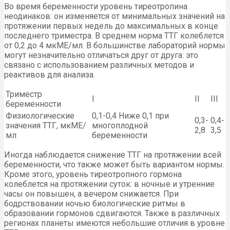
Во время беременности уровень тиреотропина
неодинаков: он изменяется от минимальных значений на
протяжении первых недель до максимальных в конце
последнего триместра. В среднем норма ТТГ колеблется
от 0,2 до 4 мкМЕ/мл. В большинстве лабораторий нормы
могут незначительно отличаться друг от друга: это
связано с использованием различных методов и
реактивов для анализа.
Триместр
I
II
III
беременности
Физиологические
0,1-0,4 Ниже 0,1 при
0,3-
0,4-
значения ТТГ, мкМЕ/
многоплодной
2,8
3,5
мл
беременности
Иногда наблюдается снижение ТТГ на протяжении всей
беременности, что также может быть вариантом нормы.
Кроме этого, уровень тиреотропного гормона
колеблется на протяжении суток: в ночные и утренние
часы он повышен, а вечером снижается. При
бодрствовании ночью биологические ритмы в
образовании гормонов сдвигаются. Также в различных
регионах планеты имеются небольшие отличия в уровне