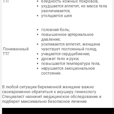
ТТГ
бледность кожных покровов;
ухудшается аппетит, но масса тела
увеличивается;
утолщается шея.
головная боль;
повышенное артериальное
давление;
усиливается аппетит, женщина
Пониженный
чувствует постоянный голод;
ТТГ
учащается сердцебиение;
дрожит тело и руки;
повышается температура тела;
нарушается эмоциональное
состояние.
В любой ситуации беременной женщине важно
своевременно обратиться к акушеру гинекологу.
Специалист назначит медицинское обследование и
подберет максимально безопасное лечение