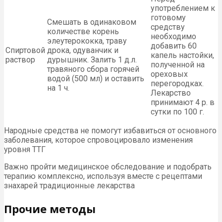
употреблением к
готовому
Смешать в одинаковом
средству
количестве корень
необходимо
элеутерококка, траву
добавить 60
Спиртовой
дрока, одуванчик и
капель настойки,
раствор
дурышник. Залить 1 д.л.
полученной на
травяного сбора горячей
ореховых
водой (500 мл) и оставить
перегородках.
на 1 ч.
Лекарство
принимают 4 р. в
сутки по 100 г.
Народные средства не помогут избавиться от основного
заболевания, которое спровоцировало изменения
уровня ТТГ
Важно пройти медицинское обследование и подобрать
терапию комплексно, используя вместе с рецептами
знахарей традиционные лекарства
Прочие методы