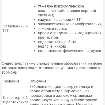
тяжелое психологическое
состояние, заболевания нервной
системы;
нарушение секреции ТТГ;
злокачественные новообразования;
Повышенный
тяжелый гестоз;
ТТГ
прием определенных медицинских
препаратов;
недостаточная работа
надпочечников;
повышенные физические нагрузки.
Существуют также определенные заболевания, на фоне
которых происходит отклонение уровня тиреотропного
гормона:
Название
Описание
Заболевание диагностируют чаще в
первом триместре. Гормональная
перестройка в женском организме
Транзиторный
провоцирует усиленную секреторную
тиреотоксикоз
деятельность щитовидки. Меняется