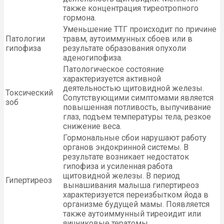
также концентрация тиреотропного
гормона.
Уменьшение ТТГ происходит по причине
Патологии
травм, аутоиммунных сбоев или в
гипофиза
результате образования опухоли
аденогипофиза.
Патологическое состояние
характеризуется активной
деятельностью щитовидной железы.
Токсический
Сопутствующими симптомами является
зоб
повышенная потливость, выпучивание
глаз, подъем температуры тела, резкое
снижение веса.
Гормональные сбои нарушают работу
органов эндокринной системы. В
результате возникает недостаток
гипофиза и усиленная работа
щитовидной железы. В период
Гипертиреоз
вынашивания малыша гипертиреоз
характеризуется переизбытком йода в
организме будущей мамы. Появляется
также аутоиммунный тиреоидит или
яичниковые тератомы.