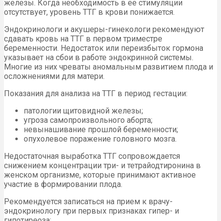
железы. Когда необходимость в ее стимуляции
отсутствует, уровень ТТГ в крови понижается.
Эндокринологи и акушеры-гинекологи рекомендуют
сдавать кровь на ТТГ в первом триместре
беременности. Недостаток или переизбыток гормона
указывает на сбои в работе эндокринной системы.
Многие из них чреваты аномальным развитием плода и
осложнениями для матери.
Показания для анализа на ТТГ в период гестации:
патологии щитовидной железы;
угроза самопроизвольного аборта;
невынашивание прошлой беременности;
опухолевое поражение головного мозга.
Недостаточная выработка ТТГ сопровождается
снижением концентрации три- и тетрайодтиронина в
женском организме, которые принимают активное
участие в формировании плода.
Рекомендуется записаться на прием к врачу-
эндокринологу при первых признаках гипер- и
гипотиреоза: