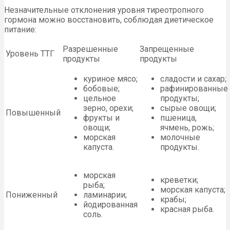
Незначительные отклонения уровня тиреотропного
гормона можно восстановить, соблюдая диетическое
питание:
Разрешенные
Запрещенные
Уровень ТТГ
продукты
продукты
куриное мясо;
сладости и сахар;
бобовые;
рафинированные
цельное
продукты;
зерно, орехи;
сырые овощи;
Повышенный
фрукты и
пшеница,
овощи;
ячмень, рожь;
морская
молочные
капуста.
продукты.
морская
креветки;
рыба;
морская капуста;
Пониженный
ламинарии;
крабы;
йодированная
красная рыба.
соль.