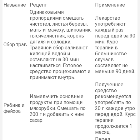
Название
Рецепт
Применение
Одинаковыми
пропорциями смешать
Лекарство
чистотел, листья березы,
употребляют
мать-и-мачеху, шиповник,
каждый раз
тысячелистник, корень
перед едой за 30
дягиля и солодки.
мин. Курс
Сбор трав
Травяной сбор заливают
терапии в
кипящей водой и
большинстве
оставляют на 30 мин
случаев
настаиваться. Готовое
составляет не
средство процеживают и
меньше 90 дней.
принимают внутрь.
Полученное
средство
Измельчить основные
рекомендуется
продукты при помощи
употреблять по
Рябина и
мясорубки. Смешать по
20 г каждое утро
фейхоа
200 г и добавить к ним
перед едой. Курс
сахар.
терапии
продолжается 1
месяц.
Перед