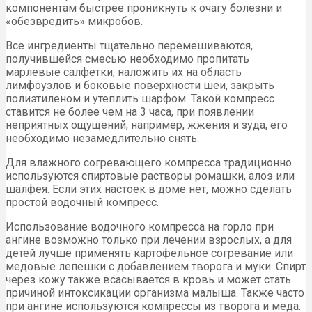
компонентам быстрее проникнуть к очагу болезни и
«обезвредить» микробов.
Все ингредиенты тщательно перемешиваются,
получившейся смесью необходимо пропитать
марлевые салфетки, наложить их на область
лимфоузлов и боковые поверхности шеи, закрыть
полиэтиленом и утеплить шарфом. Такой компресс
ставится не более чем на 3 часа, при появлении
неприятных ощущений, например, жжения и зуда, его
необходимо незамедлительно снять.
Для влажного согревающего компресса традиционно
используются спиртовые растворы ромашки, алоэ или
шалфея. Если этих настоек в доме нет, можно сделать
простой водочный компресс.
Использование водочного компресса на горло при
ангине возможно только при лечении взрослых, а для
детей лучше применять картофельное согревание или
медовые лепешки с добавлением творога и муки. Спирт
через кожу также всасывается в кровь и может стать
причиной интоксикации организма малыша. Также часто
при ангине используются компрессы из творога и меда.