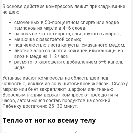
В основе действия компрессов лежит прикладывание
на шею:
смоченных в 50-процентном спирте или водке
тампонов из марли в 4–6 слоев;
на ночь свежего творога, завернутого в марлю;
мешочка с разогретой солью;
под челюстью листа капусты, смазанного медом;
листьев алоэ со снятой кожицей или кашицы из
алоэ и меда на 1–2 часа;
размятого картофеля с добавлением 5–6 капель
йода.
Устанавливают компрессы на область шеи под
челюстью, исключив зону щитовидной железы. Сверху
марлю или бинт закрепляют шарфом или тканью.
Взрослым людям держат компресс от трех до пяти
часов, затем меняя состав продуктов на свежий.
Ребенку достаточно 25–30 минут.
Тепло от ног ко всему телу