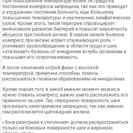
При повышенной температуре более 38 градусов
постановка компресса запрещена, так как это приведет
к ухудшению состояния больного, еще большему
повышению температуры и увеличению лимфатических
узлов. Кроме этого, такой перегрев спровоцирует
интенсивное развитие бактерий и повысит вероятность
абсцесса при гнойной ангине. В самом начале болезни
компресс при ангине играет отвлекающую роль –
усиливает кровообращение в области груди и шеи,
«отвлекает» болезнь от внедрения вглубь организма и
повышает его сопротивляемость.
А после окончания острой фазы с высокой
температурой, примочки способны помочь
рассасываться гнойным образованиям на миндалинах.
Кроме знания того в какой именно момент можно и
нужно ставить компресс, важно уметь расположить его
правильно на шее. Так, переднюю поверхность шеи
прогревать категорически запрещено, так как именно
там располагается щитовидная железа
«Зона разогрева и утепления» должна распространяться
только на боковые поверхности шеи и верхнюю