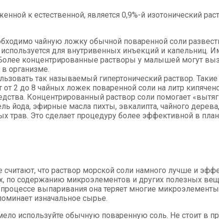
нной к естественной, является 0,9%-й изотонический раст
обходимо чайную ложку обычной поваренной соли развести
 используется для внутривенных инъекций и капельниц. И
 Более концентрированные растворы у малышей могут вызв
 в организме.
льзовать так называемый гипертонический раствор. Такие
т от 2 до 8 чайных ложек поваренной соли на литр кипяче
едства. Концентрированный раствор соли помогает «вытяг
ь йода, эфирные масла пихты, эвкалипта, чайного дерева
х трав. Это сделает процедуру более эффективной в план
е считают, что раствор морской соли намного лучше и э
ах, по содержанию микроэлементов и других полезных вещ
 процессе выпаривания она теряет многие микроэлементы,
оминает изначальное сырье.
мело используйте обычную поваренную соль. Не стоит в п