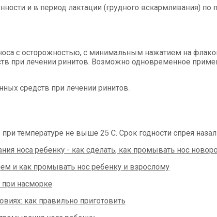
ности и в период лактации (грудного вскармливания) по 
оса с осторожностью, с минимальным нажатием на флакон
тв при лечении ринитов. Возможно одновременное примен
ных средств при лечении ринитов.
при температуре не выше 25 C. Срок годности спрея назаль