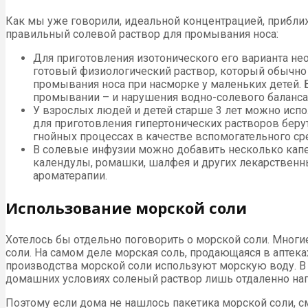
Как мы уже говорили, идеальной концентрацией, приближе
правильный солевой раствор для промывания носа:
Для приготовления изотонического его варианта не
готовый физиологический раствор, который обычно
промывания носа при насморке у маленьких детей.
промывании – и нарушения водно-солевого баланса
У взрослых людей и детей старше 3 лет можно испо
для приготовления гипертонических растворов беру
гнойных процессах в качестве вспомогательного ср
В солевые инфузии можно добавить несколько капел
календулы, ромашки, шалфея и других лекарственны
ароматерапии.
Использование морской соли
Хотелось бы отдельно поговорить о морской соли. Многи
соли. На самом деле морская соль, продающаяся в аптек
производства морской соли используют морскую воду. В
домашних условиях соленый раствор лишь отдаленно нап
Поэтому если дома не нашлось пакетика морской соли, с