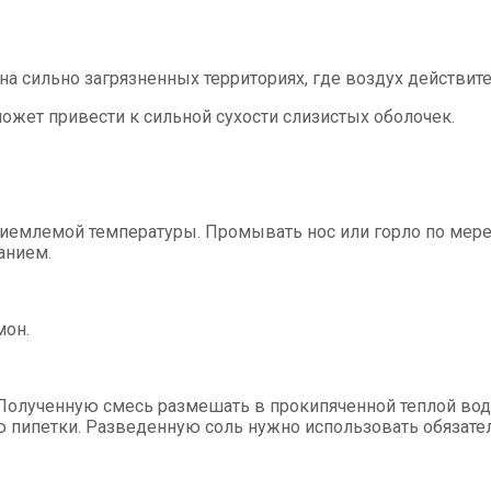
а сильно загрязненных территориях, где воздух действит
жет привести к сильной сухости слизистых оболочек.
 приемлемой температуры. Промывать нос или горло по мер
анием.
мон.
 Полученную смесь размешать в прокипяченной теплой вод
 пипетки. Разведенную соль нужно использовать обязатель