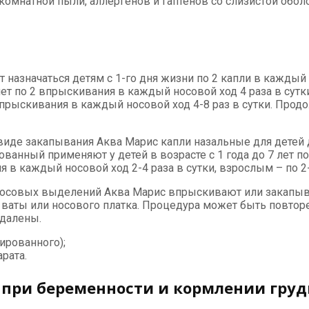
комнатной пыли, аллергенов и гаптенов со слизистой обо
 назначаться детям с 1-го дня жизни по 2 капли в каждый 
ет по 2 впрыскивания в каждый носовой ход 4 раза в сутки;
впрыскивания в каждый носовой ход 4-8 раз в сутки. Продо
де закапывания Аква Марис капли назальные для детей дет
анный применяют у детей в возрасте с 1 года до 7 лет по
ния в каждый носовой ход 2-4 раза в сутки, взрослым – по 
носовых выделений Аква Марис впрыскивают или закапыва
 ваты или носового платка. Процедура может быть повторе
удалены.
зированного);
рата.
при беременности и кормлении гру