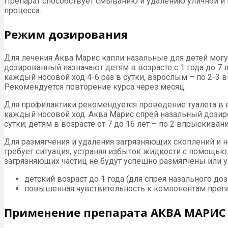
Препарат способствует смыванию и удалению уличной и 
процесса.
Режим дозирования
Для лечения Аква Марис капли назальные для детей могут
дозированный назначают детям в возрасте с 1 года до 7 л
каждый носовой ход 4-6 раз в сутки, взрослым – по 2-3 
Рекомендуется повторение курса через месяц.
Для профилактики рекомендуется проведение туалета в ви
каждый носовой ход. Аква Марис спрей назальный дозиров
сутки; детям в возрасте от 7 до 16 лет – по 2 впрыскива
Для размягчения и удаления загрязняющих скоплений и 
требует ситуация, устраняя избыток жидкости с помощью
загрязняющих частиц не будут успешно размягчены или 
детский возраст до 1 года (для спрея назального до
повышенная чувствительность к компонентам препа
Применение препарата АКВА МАРИС 