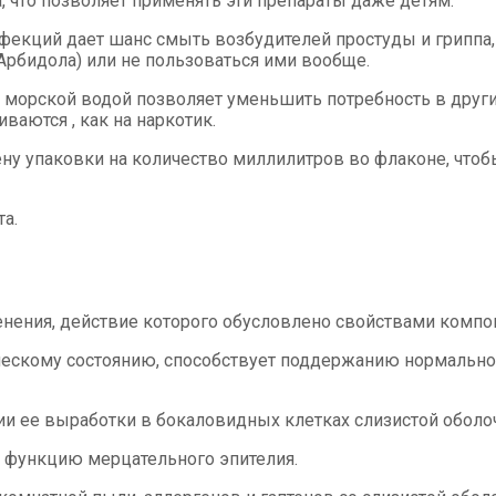
, что позволяет применять эти препараты даже детям.
екций дает шанс смыть возбудителей простуды и гриппа, 
Арбидола) или не пользоваться ими вообще.
 морской водой позволяет уменьшить потребность в други
аются , как на наркотик.
ену упаковки на количество миллилитров во флаконе, чтоб
а.
ения, действие которого обусловлено свойствами компоне
ическому состоянию, способствует поддержанию нормально
и ее выработки в бокаловидных клетках слизистой оболо
 функцию мерцательного эпителия.