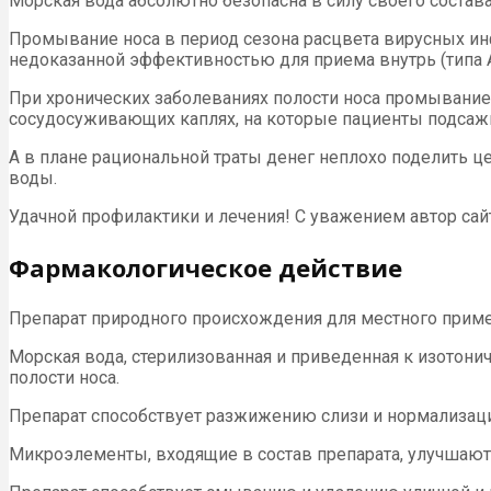
Морская вода абсолютно безопасна в силу своего состава
Промывание носа в период сезона расцвета вирусных инф
недоказанной эффективностью для приема внутрь (типа 
При хронических заболеваниях полости носа промывание
сосудосуживающих каплях, на которые пациенты подсажив
А в плане рациональной траты денег неплохо поделить ц
воды.
Удачной профилактики и лечения! С уважением автор сайт
Фармакологическое действие
Препарат природного происхождения для местного примен
Морская вода, стерилизованная и приведенная к изотон
полости носа.
Препарат способствует разжижению слизи и нормализаци
Микроэлементы, входящие в состав препарата, улучшают