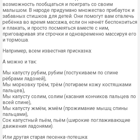
возможность пообщаться и поиграть со своим
малышом. В народе придумано множество прибауток и
забавных стишков для детей. Они помогут вам отвлечь
ребёнка во время массажа, если он начнёт беспокоиться
и плакать, и просто посмеяться вместе с ним,
приговаривая эти строчки и одновременно массируя его
и тормоша.
Например, всем известная присказка:
А можно и так:
Мы капусту рубим, рубим (постукиваем по спине
рёбрами ладоней),
Мы морковку трём, трём (потираем кожу костяшками
пальцев),
Мы капусту солим, солим (касания кончиков пальцев по
всей спине),
Мы капусту жмём, жмём (прожимание мышц спины
пальцами),
Сок капустный пьём, пьём (широкие поглаживающие
движения ладонями).
Или другая старая песенка-потешка: