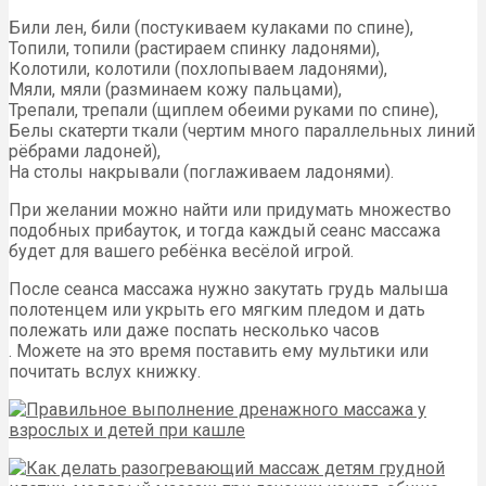
Били лен, били (постукиваем кулаками по спине),
Топили, топили (растираем спинку ладонями),
Колотили, колотили (похлопываем ладонями),
Мяли, мяли (разминаем кожу пальцами),
Трепали, трепали (щиплем обеими руками по спине),
Белы скатерти ткали (чертим много параллельных линий
рёбрами ладоней),
На столы накрывали (поглаживаем ладонями).
При желании можно найти или придумать множество
подобных прибауток, и тогда каждый сеанс массажа
будет для вашего ребёнка весёлой игрой.
После сеанса массажа нужно закутать грудь малыша
полотенцем или укрыть его мягким пледом и дать
полежать или даже поспать несколько часов
. Можете на это время поставить ему мультики или
почитать вслух книжку.