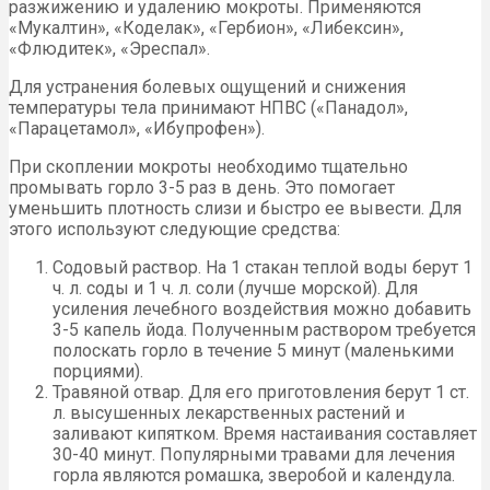
разжижению и удалению мокроты. Применяются
«Мукалтин», «Коделак», «Гербион», «Либексин»,
«Флюдитек», «Эреспал».
Для устранения болевых ощущений и снижения
температуры тела принимают НПВС («Панадол»,
«Парацетамол», «Ибупрофен»).
При скоплении мокроты необходимо тщательно
промывать горло 3-5 раз в день. Это помогает
уменьшить плотность слизи и быстро ее вывести. Для
этого используют следующие средства:
Содовый раствор. На 1 стакан теплой воды берут 1
ч. л. соды и 1 ч. л. соли (лучше морской). Для
усиления лечебного воздействия можно добавить
3-5 капель йода. Полученным раствором требуется
полоскать горло в течение 5 минут (маленькими
порциями).
Травяной отвар. Для его приготовления берут 1 ст.
л. высушенных лекарственных растений и
заливают кипятком. Время настаивания составляет
30-40 минут. Популярными травами для лечения
горла являются ромашка, зверобой и календула.