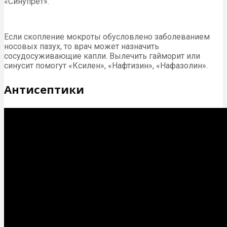
«Синупрет».
Если скопление мокроты обусловлено заболеванием
носовых пазух, то врач может назначить
сосудосуживающие капли. Вылечить гайморит или
синусит помогут «Ксилен», «Нафтизин», «Нафазолин».
Антисептики