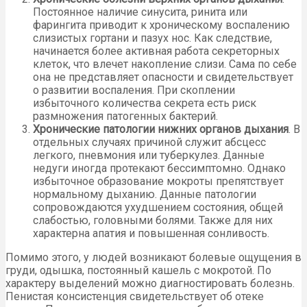
Постоянное наличие синусита, ринита или
фарингита приводит к хроническому воспалению
слизистых гортани и пазух нос. Как следствие,
начинается более активная работа секреторных
клеток, что влечет накопление слизи. Сама по себе
она не представляет опасности и свидетельствует
о развитии воспаления. При скоплении
избыточного количества секрета есть риск
размножения патогенных бактерий.
Хронические патологии нижних органов дыхания
. В
отдельных случаях причиной служит абсцесс
легкого, пневмония или туберкулез. Данные
недуги иногда протекают бессимптомно. Однако
избыточное образование мокроты препятствует
нормальному дыханию. Данные патологии
сопровождаются ухудшением состояния, общей
слабостью, головными болями. Также для них
характерна апатия и повышенная сонливость.
Помимо этого, у людей возникают болевые ощущения в
груди, одышка, постоянный кашель с мокротой. По
характеру выделений можно диагностировать болезнь.
Пенистая консистенция свидетельствует об отеке