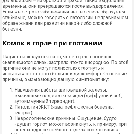
дальнейшем – из бронхов и трахеи. Такие выделения
временны, они прекращаются после выздоровления.
Если же острого заболевания нет, но слизь образуется
стабильно, можно говорить о патологии, неправильном
образе жизни или развитии какой-либо сложной
болезни.
Комок в горле при глотании
Пациенты жалуются на то, что в горле постоянно
скапливается слизь, застряло что-то инородное. По этой
причине они не могут полностью сглотнуть и
испытывают от этого большой дискомфорт. Основные
причины, вызывающие данную симптоматику:
Нарушения работы щитовидной железы,
вызванные недостатком йода (диффузный зоб,
аутоиммунный тиреоидит).
Патологии ЖКТ (язва, рефлюксная болезнь,
гастрит).
Неврологические причины. Ощущение, будто
«душит горло» может возникнуть, к примеру, при
остеохондрозе шейного отдела позвоночника.