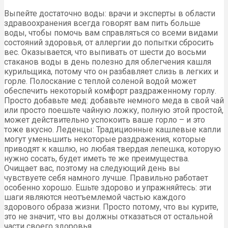
Выпейте достаточно воды: врачи и эксперты в области
здравоохранения всегда говорят вам пить больше
воды, чтобы помочь вам справляться со всеми видами
состояний здоровья, от аллергии до попытки сбросить
вес. Оказывается, что выпивать от шести до восьми
стаканов воды в день полезно для облегчения кашля
курильщика, потому что он разбавляет слизь в легких и
горле. Полоскание с теплой соленой водой может
обеспечить некоторый комфорт раздраженному горлу.
Просто добавьте мед: добавьте немного меда в свой чай
или просто поешьте чайную ложку, полную этой простой,
может действительно успокоить ваше горло – и это
тоже вкусно. Леденцы: Традиционные кашлевые капли
могут уменьшить некоторые раздражения, которые
приводят к кашлю, но любая твердая лепешка, которую
нужно сосать, будет иметь те же преимущества.
Очищает вас, поэтому на следующий день вы
чувствуете себя намного лучше. Правильно работает
особенно хорошо. Ешьте здорово и упражняйтесь: эти
шаги являются неотъемлемой частью каждого
здорового образа жизни. Просто потому, что вы курите,
это не значит, что вы должны отказаться от остальной
части своего здоровья