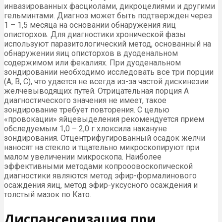
инвазированных фасциолами, дикроцелиями и другими
гельминтами. Диагноз может быть подтвержден через
1 – 1,5 месяца на основании обнаружения яиц
описторхов. Для диагностики хронической фазы
используют паразитологический метод, основанный на
обнаружении яиц описторхов в дуоденальном
содержимом или фекалиях. При дуоденальном
зондировании необходимо исследовать все три порции
(А, В, С), что удается не всегда из-за частой дискинезии
желчевыводящих путей. Отрицательная порция А
диагностического значения не имеет, такое
зондирование требует повторения. С целью
«провокации» яйцевыделения рекомендуется прием
обследуемым 1,0 – 2,0 г хлоксила накануне
зондирования. Отцентрифугированный осадок желчи
наносят на стекло и тщательно микроскопируют при
малом увеличении микроскопа. Наиболее
эффективными методами копрооовоскопической
диагностики являются метод эфир-формалинового
осаждения яиц, метод эфир-уксусного осаждения и
толстый мазок по Като.
Диспансеризация при