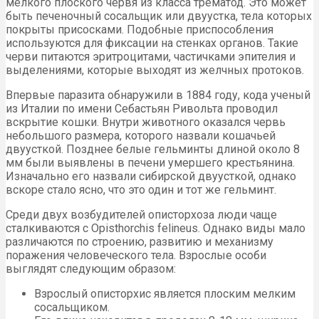
мелкого плоского червя из класса трематод. Это может
быть печеночный сосальщик или двуустка, тела которых
покрыты присосками. Подобные приспособления
используются для фиксации на стенках органов. Такие
черви питаются эритроцитами, частичками эпителия и
выделениями, которые выходят из желчных протоков.
Впервые паразита обнаружили в 1884 году, кода ученый
из Италии по имени Себастьян Ривольта проводил
вскрытие кошки. Внутри животного оказался червь
небольшого размера, которого назвали кошачьей
двуусткой. Позднее белые гельминты длиной около 8
мм были выявлены в печени умершего крестьянина.
Изначально его назвали сибирской двуусткой, однако
вскоре стало ясно, что это один и тот же гельминт.
Среди двух возбудителей описторхоза люди чаще
сталкиваются с Opisthorchis felineus. Однако виды мало
различаются по строению, развитию и механизму
поражения человеческого тела. Взрослые особи
выглядят следующим образом:
Взрослый описторхис является плоским мелким
сосальщиком.