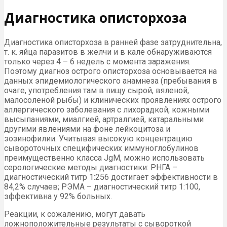
Диагностика описторхоза
Диагностика описторхоза в ранней фазе затруднительна,
т. к. яйца паразитов в желчи и в кале обнаруживаются
только через 4 – 6 недель с момента заражения.
Поэтому диагноз острого описторхоза основывается на
данных эпидемиологического анамнеза (пребывания в
очаге, употребления там в пищу сырой, вяленой,
малосоленой рыбы) и клинических проявлениях острого
аллергического заболевания с лихорадкой, кожными
высыпаниями, миалгией, артралгией, катаральными
другими явлениями на фоне лейкоцитоза и
эозинофилии. Учитывая высокую концентрацию
сывороточных специфических иммуноглобулинов
преимущественно класса JgM, можно использовать
серологические методы диагностики: РНГА –
диагностический титр 1:256 достигает эффективности в
84,2% случаев; РЭМА – диагностический титр 1:100,
эффективна у 92% больных.
Реакции, к сожалению, могут давать
ложноположительные результаты с сывороткой