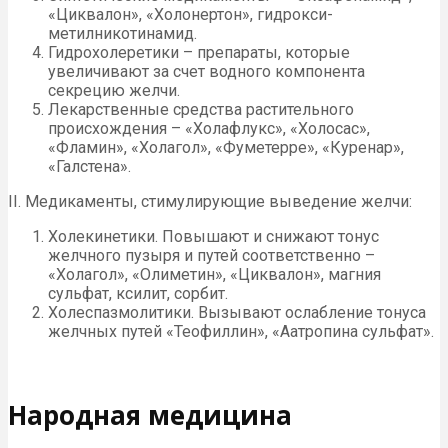
«Циквалон», «Холонертон», гидро­кси­
метилникотинамид.
Гидрохолеретики – препараты, которые
увеличивают за счет водного компонента
секрецию желчи.
Лекарственные средства растительного
происхождения – «Холафлукс», «Холосас»,
«Фламин», «Холагол», «Фуметерре», «Куренар»,
«Галстена».
II. Медикаменты, стимулирующие выведение желчи:
Холекинетики. Повышают и снижают тонус
желчного пузыря и путей соответственно –
«Холагол», «Олиметин», «Циквалон», магния
сульфат, ксилит, сорбит.
Холеспазмолитики. Вызывают ослабление тонуса
желчных путей «Теофиллин», «Аатропина сульфат».
Народная медицина