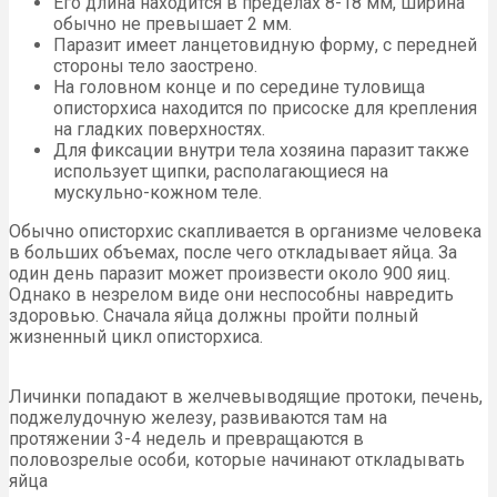
Его длина находится в пределах 8-18 мм, ширина
обычно не превышает 2 мм.
Паразит имеет ланцетовидную форму, с передней
стороны тело заострено.
На головном конце и по середине туловища
описторхиса находится по присоске для крепления
на гладких поверхностях.
Для фиксации внутри тела хозяина паразит также
использует щипки, располагающиеся на
мускульно-кожном теле.
Обычно описторхис скапливается в организме человека
в больших объемах, после чего откладывает яйца. За
один день паразит может произвести около 900 яиц.
Однако в незрелом виде они неспособны навредить
здоровью. Сначала яйца должны пройти полный
жизненный цикл описторхиса.
Личинки попадают в желчевыводящие протоки, печень,
поджелудочную железу, развиваются там на
протяжении 3-4 недель и превращаются в
половозрелые особи, которые начинают откладывать
яйца