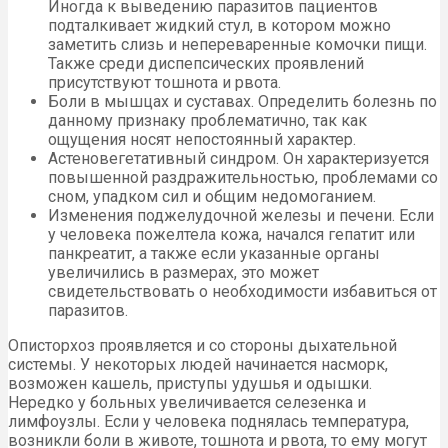
Иногда к выведению паразитов пациентов
подталкивает жидкий стул, в котором можно
заметить слизь и непереваренные комочки пищи.
Также среди диспепсических проявлений
присутствуют тошнота и рвота.
Боли в мышцах и суставах. Определить болезнь по
данному признаку проблематично, так как
ощущения носят непостоянный характер.
Астеновегетативный синдром. Он характеризуется
повышенной раздражительностью, проблемами со
сном, упадком сил и общим недомоганием.
Изменения поджелудочной железы и печени. Если
у человека пожелтела кожа, начался гепатит или
панкреатит, а также если указанные органы
увеличились в размерах, это может
свидетельствовать о необходимости избавиться от
паразитов.
Описторхоз проявляется и со стороны дыхательной
системы. У некоторых людей начинается насморк,
возможен кашель, приступы удушья и одышки.
Нередко у больных увеличивается селезенка и
лимфоузлы. Если у человека поднялась температура,
возникли боли в животе, тошнота и рвота, то ему могут