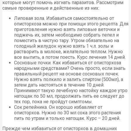
которые могут помочь изгнать паразитов. Рассмотрим
самые проверенные и действенные из них:
Липовая зола. Избавиться самостоятельно от
описторхоза можно при помощи этого рецепта. Для
приготовления нужно взять липовые веточки и
поджечь их, затем необходимо собрать пепел и
поместить в чистую тару. Утром обязательно на
голодный желудок нужно взять 1 ч.л. золы и
растворить в молоке, желательно теплом. Нужно
все выпить, а потом поесть. Курс лечения 14 дней.
Сосновые почки. Как избавиться от описторхоза
народными средствами? Очень просто, если знать
правильный рецепт на основе сосновых почек.
Нужно взять полкило и залить спиртом (500мл), а
затем дать настояться в течение 10 дней.
Принимают такую лечебную настойку каждое утро
натощак по 50 мл, продолжать пить ее следует до
тех пор, пока не пройдут симптомы.
Сок репейника. Он хорошо избавляет от
описторхов. Нужно по 30 мл сока этого растения
пить по утрам и только натощак. Курс – 20 дней.
Прежде чем избавиться от описторхов в домашних