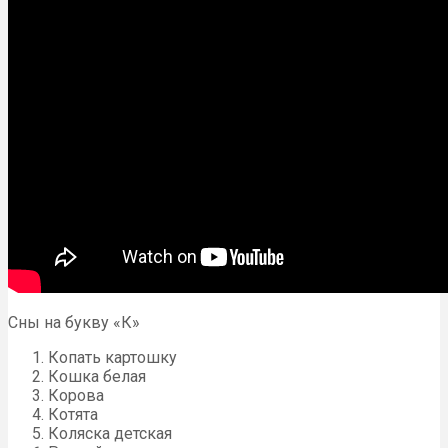
Сны на букву «К‎»‎
Копать картошку
Кошка белая
Корова
Котята
Коляска детская