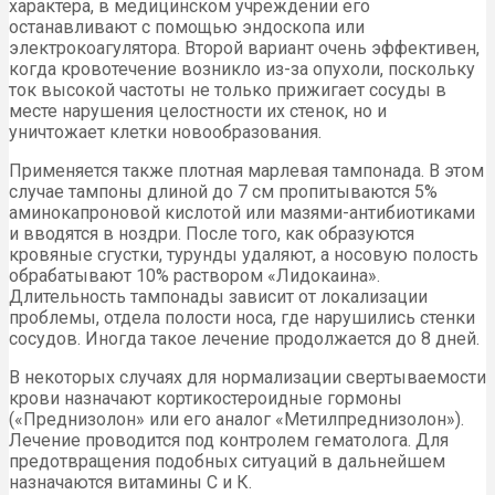
характера, в медицинском учреждении его
останавливают с помощью эндоскопа или
электрокоагулятора. Второй вариант очень эффективен,
когда кровотечение возникло из-за опухоли, поскольку
ток высокой частоты не
только прижигает сосуды в
месте нарушения целостности их стенок, но и
уничтожает клетки новообразования.
Применяется также плотная марлевая тампонада. В этом
случае тампоны длиной до 7 см пропитываются 5%
аминокапроновой кислотой или мазями-антибиотиками
и вводятся в ноздри. После того, как образуются
кровяные сгустки, турунды удаляют, а носовую полость
обрабатывают 10% раствором «Лидокаина».
Длительность тампонады зависит от локализации
проблемы, отдела полости носа, где нарушились стенки
сосудов. Иногда такое лечение продолжается до 8 дней.
В некоторых случаях для нормализации свертываемости
крови назначают кортикостероидные гормоны
(«Преднизолон» или его аналог «Метилпреднизолон»).
Лечение проводится под контролем гематолога. Для
предотвращения подобных ситуаций в дальнейшем
назначаются витамины С и К.