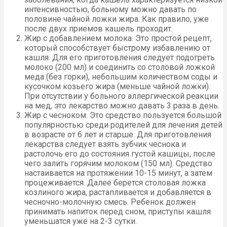
интенсивностью, больному можно давать по
половине чайной ложки жира. Как правило, уже
после двух приемов кашель проходит.
Жир с добавлением молока. Это простой рецепт,
который способствует быстрому избавлению от
кашля. Для его приготовления следует подогреть
молоко (200 мл) и соединить со столовой ложкой
меда (без горки), небольшим количеством соды и
кусочком козьего жира (меньше чайной ложки).
При отсутствии у больного аллергической реакции
на мед, это лекарство можно давать 3 раза в день.
Жир с чесноком. Это средство пользуется большой
популярностью среди родителей для лечения детей
в возрасте от 6 лет и старше. Для приготовления
лекарства следует взять зубчик чеснока и
растолочь его до состояния густой кашицы, после
чего залить горячим молоком (150 мл). Средство
настаивается на протяжении 10-15 минут, а затем
процеживается. Далее берется столовая ложка
козлиного жира, растапливается и добавляется в
чесночно-молочную смесь. Ребенок должен
принимать напиток перед сном, приступы кашля
уменьшатся уже на 2-3 сутки.