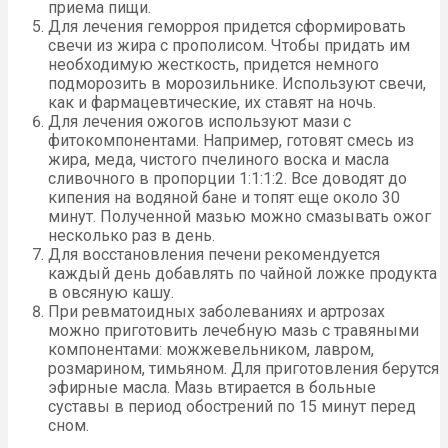
приема пищи.
Для лечения геморроя придется сформировать
свечи из жира с прополисом. Чтобы придать им
необходимую жесткость, придется немного
подморозить в морозильнике. Используют свечи,
как и фармацевтические, их ставят на ночь.
Для лечения ожогов используют мази с
фитокомпонентами. Например, готовят смесь из
жира, меда, чистого пчелиного воска и масла
сливочного в пропорции 1:1:1:2. Все доводят до
кипения на водяной бане и топят еще около 30
минут. Полученной мазью можно смазывать ожог
несколько раз в день.
Для восстановления печени рекомендуется
каждый день добавлять по чайной ложке продукта
в овсяную кашу.
При ревматоидных заболеваниях и артрозах
можно приготовить лечебную мазь с травяными
компонентами: можжевельником, лавром,
розмарином, тимьяном. Для приготовления берутся
эфирные масла. Мазь втирается в больные
суставы в период обострений по 15 минут перед
сном.