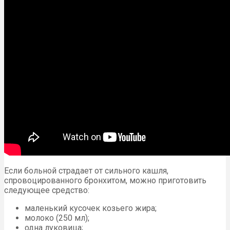
Если больной страдает от сильного кашля,
спровоцированного бронхитом, можно приготовить
следующее средство:
маленький кусочек козьего жира;
молоко (250 мл);
одна луковица;