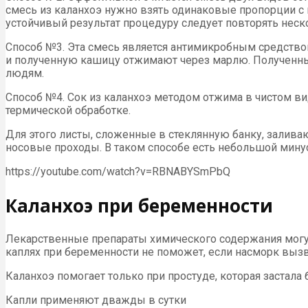
смесь из каланхоэ нужно взять одинаковые пропорции с
устойчивый результат процедуру следует повторять неско
Способ №3. Эта смесь является антимикробным средством
и полученную кашицу отжимают через марлю. Полученны
людям.
Способ №4. Сок из каланхоэ методом отжима в чистом в
термической обработке.
Для этого листы, сложенные в стеклянную банку, залив
носовые проходы. В таком способе есть небольшой минус
https://youtube.com/watch?v=RBNABYSmPbQ
Каланхоэ при беременности
Лекарственные препараты химического содержания могут
каплях при беременности не поможет, если насморк выз
Каланхоэ помогает только при простуде, которая застал
Капли применяют дважды в сутки