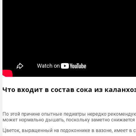
Что входит в состав сока из каланхо
По этой причине опытные педиатры нередко рекомендуют
может нормально дышать, поскольку заметно снижается 
Цветок, выращенный на подоконнике в вазоне, имеет в 