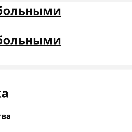
ка
тва