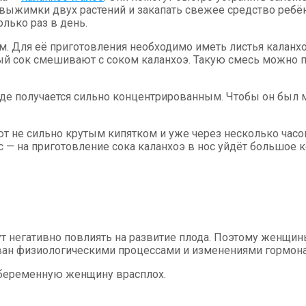
 выжимки двух растений и закапать свежее средство ребё
лько раз в день.
. Для её приготовления необходимо иметь листья каланхоэ
й сок смешивают с соком каланхоэ. Такую смесь можно п
иде получается сильно концентрированным. Чтобы он был 
ают не сильно крутым кипятком и уже через несколько ча
 — на приготовление сока каланхоэ в нос уйдёт большое к
 негативно повлиять на развитие плода. Поэтому женщины
ван физиологическими процессами и изменениями гормона
а беременную женщину врасплох.