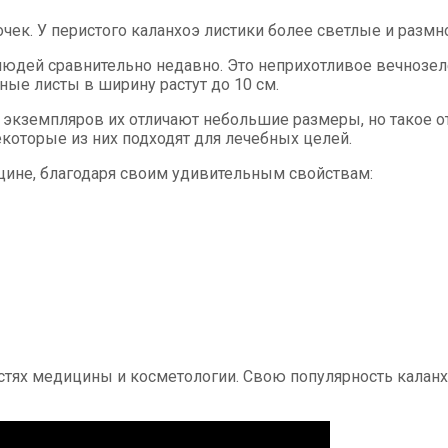
ек. У перистого каланхоэ листики более светлые и размно
людей сравнительно недавно. Это неприхотливое вечнозелё
чные листы в ширину растут до 10 см.
экземпляров их отличают небольшие размеры, но такое отл
екоторые из них подходят для лечебных целей.
цине, благодаря своим удивительным свойствам:
стях медицины и косметологии. Свою популярность каланх