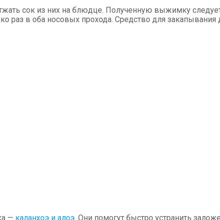
тжать сок из них на блюдце. Полученную выжимку следует
ко раз в оба носовых прохода. Средство для закапывания
ка —
каланхоэ и алоэ
. Они помогут быстро устранить залож