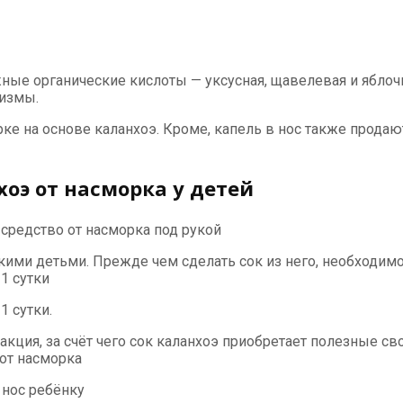
ые органические кислоты — уксусная, щавелевая и яблочн
измы.
е на основе каланхоэ. Кроме, капель в нос также продают
хоэ от насморка у детей
 средство от насморка под рукой
кими детьми. Прежде чем сделать сок из него, необходимо
1 сутки
 сутки.
еакция, за счёт чего сок каланхоэ приобретает полезные с
от насморка
 нос ребёнку