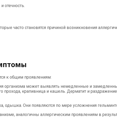
и отечность.
орые часто становятся причиной возникновения аллергиче
имптомы
тся к общим проявлениям:
ения организма может выявлять немедленные и замедленн
го прохода, крапивница и кашель. Дерматит и раздражение
, одышка. Они появляются по мере усложнения гельминтоз
низме, аналогичны аллергическим проявлениям в результ