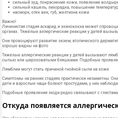
сильный зуд, покраснение кожи, появление волдыре
сильный кашель, лихорадка, повышение температур
насморк, отёк век, губ, желтизна кожи.
Важно!
Личинистая стадия аскарид и эхинококка может спровоци
органах.. Тяжёлые аллергические реакции у детей вызы
Они провоцируют развитие экзем, атопического дермат
хорошо видны на фото
Тяжёлые аллергические реакции у детей вызывают лямбл
сыпью или шероховатыми бляшками. Подобные проявлен
Лямблии могут стать причиной гнойной сыпи на коже
Симптомы на ранних стадиях практически незаметны. Он
дети и взрослые чаще болеют простудами, у них наблюдае
Подобные проявления люди редко связывают с глистами и 
Откуда появляется аллергичес