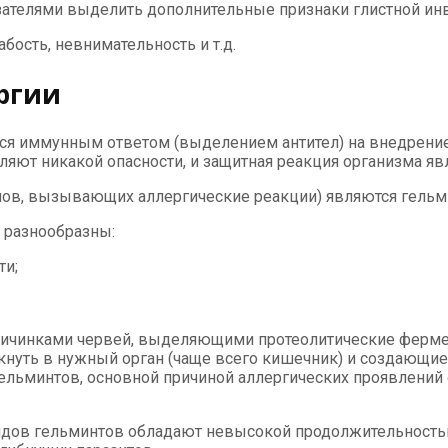
ателями выделить дополнительные признаки глистной инв
ость, невнимательность и т.д.
ргии
ется иммунным ответом (выделением антител) на внедрени
ляют никакой опасности, и защитная реакция организма яв
енов, вызывающих аллергические реакции) являются гель
 разнообразны:
ти;
личинками червей, выделяющими протеолитические ферме
уть в нужный орган (чаще всего кишечник) и создающие 
гельминтов, основной причиной аллергических проявлени
дов гельминтов обладают невысокой продолжительностью 