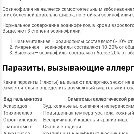
Эозинофилия не является самостоятельным заболеванием
этих болезней довольно широк, но стойкая эозинофилия 
Нормальное содержание эозинофилов в крови взрослого ч
Выделяют 3 степени эозинофилии:
Незначительная – эозинофилы составляют 6-10% от 
Умеренная – эозинофилы составляют 10-20% от общ
Высокая – эозинофилы составляют более 20% от об
Паразиты, вызывающие аллер
Какие паразиты (глисты) вызывают аллергию, знают не 
самостоятельно определить возможный вид гельминтоза
Вид гельминтоза
Симптомы аллергической ре
Аскаридоз
Зуд, кожные высыпания и непереносим
Трихинеллез
Повышенная температура тела, кожный 
Стронгилоидоз
Беспричинный кашель и крапивница.
Гнатостомоз
Сыпь и волдыри.
Анизакидоз
Крапивница и анафилактический шок.