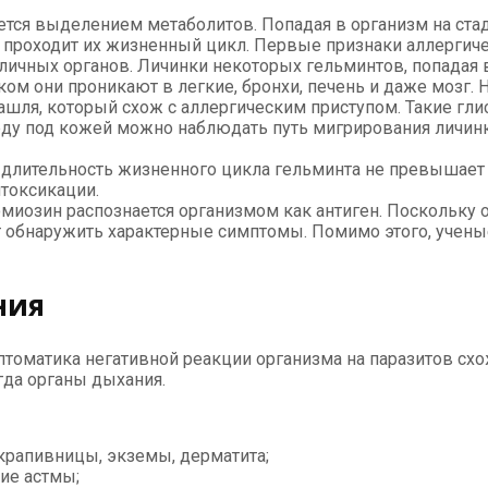
ется выделением метаболитов. Попадая в организм на ста
 проходит их жизненный цикл. Первые признаки аллергич
ичных органов. Личинки некоторых гельминтов, попадая в
ом они проникают в легкие, бронхи, печень и даже мозг.
ашля, который схож с аллергическим приступом. Такие гл
еду под кожей можно наблюдать путь мигрирования личинк
то длительность жизненного цикла гельминта не превышает
токсикации.
озин распознается организмом как антиген. Поскольку он
ет обнаружить характерные симптомы. Помимо этого, учен
ния
имптоматика негативной реакции организма на паразитов с
гда органы дыхания.
крапивницы, экземы, дерматита;
ие астмы;