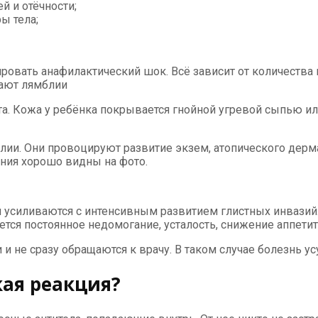
й и отёчности;
ы тела;
ровать анафилактический шок. Всё зависит от количества 
вают лямблии
ита. Кожа у ребёнка покрывается гнойной угревой сыпью
ии. Они провоцируют развитие экзем, атопического дерма
ия хорошо видны на фото.
и усиливаются с интенсивным развитием глистных инвази
тся постоянное недомогание, усталость, снижение аппетит
не сразу обращаются к врачу. В таком случае болезнь усуг
кая реакция?