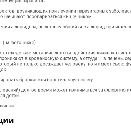
 гибнущих паразитов.
эффектов, возникающих при лечении паразитарных заболе
ые начинают перевариваться кишечником.
ении аскаридоза, поскольку общий вес аскарид при интен
 (на фото ниже).
о следствие механического воздействия личинок глистов 
роникают в кровеносную систему, а оттуда — в печень, се
оторый не только досаждает человеку, но и имеет свою ф
ок.
ировать бронхит или бронхиальную астму.
леваний) долгое время может приниматься за аллергию ил
ля детей.
чинки….
ции