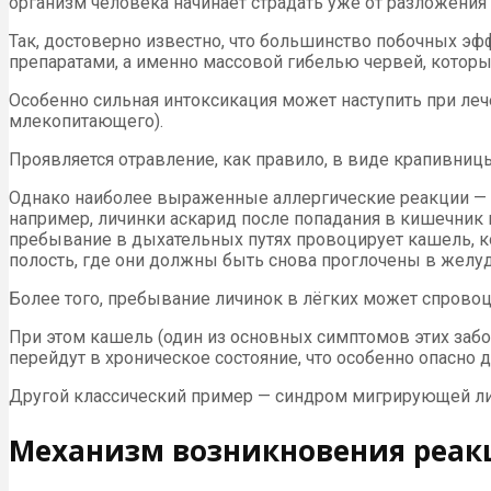
организм человека начинает страдать уже от разложения
Так, достоверно известно, что большинство побочных 
препаратами, а именно массовой гибелью червей, котор
Особенно сильная интоксикация может наступить при леч
млекопитающего).
Проявляется отравление, как правило, в виде крапивницы
Однако наиболее выраженные аллергические реакции — эт
например, личинки аскарид после попадания в кишечник п
пребывание в дыхательных путях провоцирует кашель, к
полость, где они должны быть снова проглочены в желуд
Более того, пребывание личинок в лёгких может спровоц
При этом кашель (один из основных симптомов этих забо
перейдут в хроническое состояние, что особенно опасно д
Другой классический пример — синдром мигрирующей ли
Механизм возникновения реак