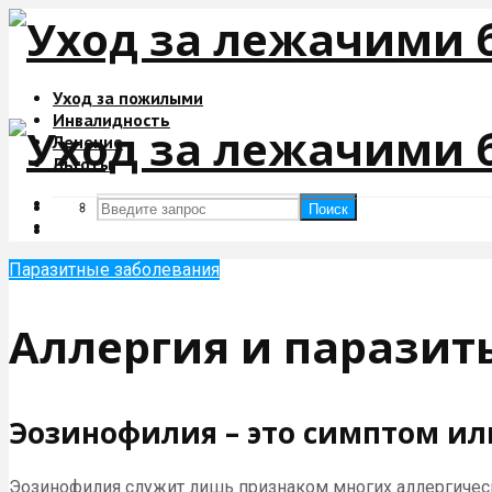
Уход за пожилыми
Инвалидность
Лечение
Льготы
Поиск
Поиск
Паразитные заболевания
Аллергия и паразит
Эозинофилия – это симптом ил
Эозинофилия служит лишь признаком многих аллергическ