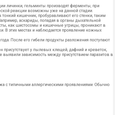
дии личинки, гельминты производят ферменты, при
еской реакции возможны уже на данной стадии.
 тонкий кишечник, пробуравливают его стенки, таким
 Например, аскариды, попадая в органы дыхательной
исты, как шистосомы и кишечные угрицы, проникают в
и. В этих местах и наблюдается проявление кожных
 года. После его гибели продукты разложения поступают
 присутствует у пылевых клещей, дафний и креветок,
ые выявили зависимость между присутствием паразитов в
хожа с типичными аллергическими проявлениями. Обычно