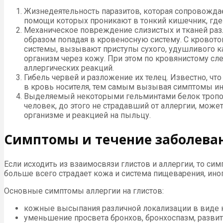
Жизнедеятельность паразитов, которая сопровожда
помощи которых проникают в тонкий кишечник, где
Механическое повреждение слизистых и тканей разл
образом попадая в кровеносную систему. С кровоток
системы, вызывают приступы сухого, удушливого к
организм через кожу. При этом по кровянистому сл
аллергических реакций.
Гибель червей и разложение их телец. Известно, ч
в кровь носителя, тем самым вызывая симптомы ин
Выделяемый некоторыми гельминтами белок тропоми
человек, до этого не страдавший от аллергии, мож
организме и реакцией на пыльцу.
Симптомы и течение заболева
Если исходить из взаимосвязи глистов и аллергии, то с
больше всего страдает кожа и система пищеварения, ино
Основные симптомы аллергии на глистов:
кожные высыпания различной локализации в виде 
уменьшение просвета бронхов, бронхоспазм, развит