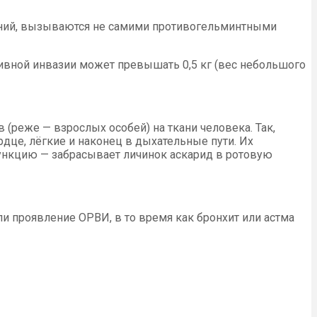
ваний, вызываются не самими противогельминтными
сивной инвазии может превышать 0,5 кг (вес небольшого
(реже — взрослых особей) на ткани человека. Так,
рдце, лёгкие и наконец в дыхательные пути. Их
ункцию — забрасывает личинок аскарид в ротовую
и проявление ОРВИ, в то время как бронхит или астма