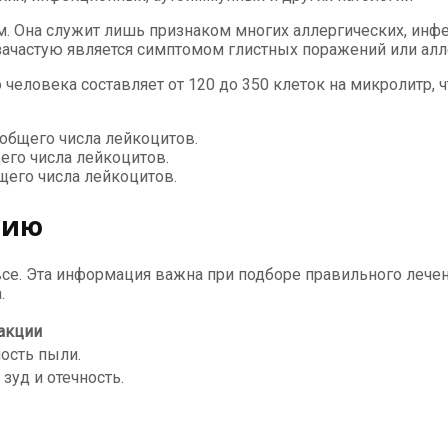
. Она служит лишь признаком многих аллергических, инфе
зачастую является симптомом глистных поражений или алл
еловека составляет от 120 до 350 клеток на микролитр, ч
общего числа лейкоцитов.
его числа лейкоцитов.
щего числа лейкоцитов.
гию
все. Эта информация важна при подборе правильного леч
.
акции
ость пыли.
зуд и отечность.