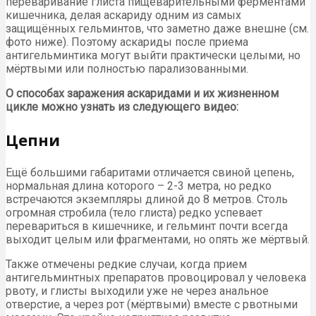
переваривание глиста пищеварительными ферментами
кишечника, делая аскариду одним из самых
защищённых гельминтов, что заметно даже внешне (см.
фото ниже). Поэтому аскариды после приема
антигельминтика могут выйти практически целыми, но
мёртвыми или полностью парализованными.
О способах заражения аскаридами и их жизненном
цикле можно узнать из следующего видео:
Цепни
Ещё большими габаритами отличается свиной цепень,
нормальная длина которого – 2-3 метра, но редко
встречаются экземпляры длиной до 8 метров. Столь
огромная стробила (тело глиста) редко успевает
перевариться в кишечнике, и гельминт почти всегда
выходит целым или фрагментами, но опять же мёртвый.
Также отмечены редкие случаи, когда прием
антигельминтных препаратов провоцировал у человека
рвоту, и глисты выходили уже не через анальное
отверстие, а через рот (мёртвыми) вместе с рвотными