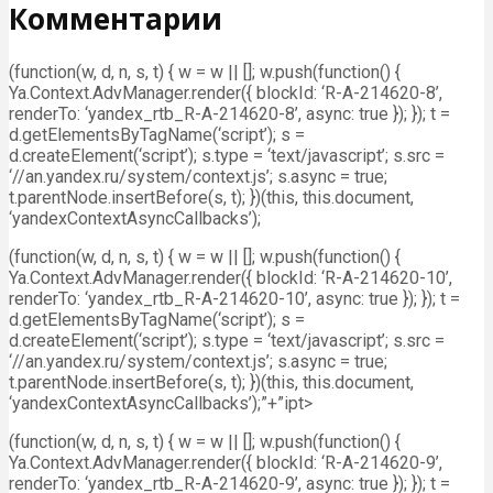
Комментарии
(function(w, d, n, s, t) { w = w || []; w.push(function() {
Ya.Context.AdvManager.render({ blockId: ‘R-A-214620-8’,
renderTo: ‘yandex_rtb_R-A-214620-8’, async: true }); }); t =
d.getElementsByTagName(‘script’); s =
d.createElement(‘script’); s.type = ‘text/javascript’; s.src =
‘//an.yandex.ru/system/context.js’; s.async = true;
t.parentNode.insertBefore(s, t); })(this, this.document,
‘yandexContextAsyncCallbacks’);
(function(w, d, n, s, t) { w = w || []; w.push(function() {
Ya.Context.AdvManager.render({ blockId: ‘R-A-214620-10’,
renderTo: ‘yandex_rtb_R-A-214620-10’, async: true }); }); t =
d.getElementsByTagName(‘script’); s =
d.createElement(‘script’); s.type = ‘text/javascript’; s.src =
‘//an.yandex.ru/system/context.js’; s.async = true;
t.parentNode.insertBefore(s, t); })(this, this.document,
‘yandexContextAsyncCallbacks’);”+”ipt>
(function(w, d, n, s, t) { w = w || []; w.push(function() {
Ya.Context.AdvManager.render({ blockId: ‘R-A-214620-9’,
renderTo: ‘yandex_rtb_R-A-214620-9’, async: true }); }); t =