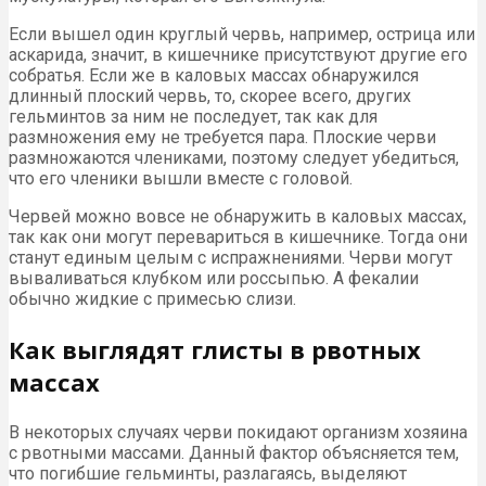
Если вышел один круглый червь, например, острица или
аскарида, значит, в кишечнике присутствуют другие его
собратья. Если же в каловых массах обнаружился
длинный плоский червь, то, скорее всего, других
гельминтов за ним не последует, так как для
размножения ему не требуется пара. Плоские черви
размножаются члениками, поэтому следует убедиться,
что его членики вышли вместе с головой.
Червей можно вовсе не обнаружить в каловых массах,
так как они могут перевариться в кишечнике. Тогда они
станут единым целым с испражнениями. Черви могут
вываливаться клубком или россыпью. А фекалии
обычно жидкие с примесью слизи.
Как выглядят глисты в рвотных
массах
В некоторых случаях черви покидают организм хозяина
с рвотными массами. Данный фактор объясняется тем,
что погибшие гельминты, разлагаясь, выделяют