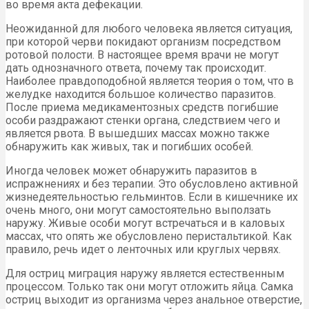
во время акта дефекации.
Неожиданной для любого человека является ситуация,
при которой черви покидают организм посредством
ротовой полости. В настоящее время врачи не могут
дать однозначного ответа, почему так происходит.
Наиболее правдоподобной является теория о том, что в
желудке находится большое количество паразитов.
После приема медикаментозных средств погибшие
особи раздражают стенки органа, следствием чего и
является рвота. В вышедших массах можно также
обнаружить как живых, так и погибших особей.
Иногда человек может обнаружить паразитов в
испражнениях и без терапии. Это обусловлено активной
жизнедеятельностью гельминтов. Если в кишечнике их
очень много, они могут самостоятельно выползать
наружу. Живые особи могут встречаться и в каловых
массах, что опять же обусловлено перистальтикой. Как
правило, речь идет о ленточных или круглых червях.
Для остриц миграция наружу является естественным
процессом. Только так они могут отложить яйца. Самка
остриц выходит из организма через анальное отверстие,