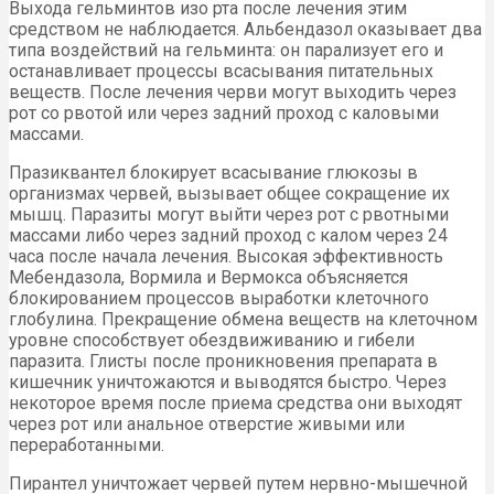
Выхода гельминтов изо рта после лечения этим
средством не наблюдается. Альбендазол оказывает два
типа воздействий на гельминта: он парализует его и
останавливает процессы всасывания питательных
веществ. После лечения черви могут выходить через
рот со рвотой или через задний проход с каловыми
массами.
Празиквантел блокирует всасывание глюкозы в
организмах червей, вызывает общее сокращение их
мышц. Паразиты могут выйти через рот с рвотными
массами либо через задний проход с калом через 24
часа после начала лечения. Высокая эффективность
Мебендазола, Вормила и Вермокса объясняется
блокированием процессов выработки клеточного
глобулина. Прекращение обмена веществ на клеточном
уровне способствует обездвиживанию и гибели
паразита. Глисты после проникновения препарата в
кишечник уничтожаются и выводятся быстро. Через
некоторое время после приема средства они выходят
через рот или анальное отверстие живыми или
переработанными.
Пирантел уничтожает червей путем нервно-мышечной