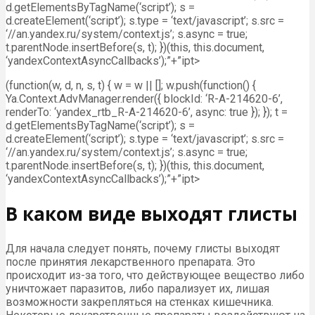
d.getElementsByTagName(‘script’); s =
d.createElement(‘script’); s.type = ‘text/javascript’; s.src =
‘//an.yandex.ru/system/context.js’; s.async = true;
t.parentNode.insertBefore(s, t); })(this, this.document,
‘yandexContextAsyncCallbacks’);”+”ipt>
(function(w, d, n, s, t) { w = w || []; w.push(function() {
Ya.Context.AdvManager.render({ blockId: ‘R-A-214620-6’,
renderTo: ‘yandex_rtb_R-A-214620-6’, async: true }); }); t =
d.getElementsByTagName(‘script’); s =
d.createElement(‘script’); s.type = ‘text/javascript’; s.src =
‘//an.yandex.ru/system/context.js’; s.async = true;
t.parentNode.insertBefore(s, t); })(this, this.document,
‘yandexContextAsyncCallbacks’);”+”ipt>
В каком виде выходят глисты
Для начала следует понять, почему глисты выходят
после принятия лекарственного препарата. Это
происходит из-за того, что действующее вещество либо
уничтожает паразитов, либо парализует их, лишая
возможности закрепляться на стенках кишечника.