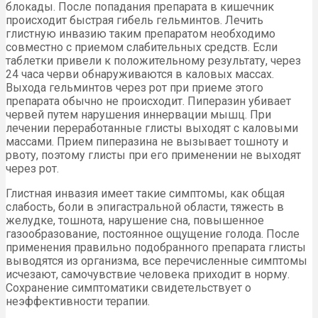
блокады. После попадания препарата в кишечник
происходит быстрая гибель гельминтов. Лечить
глистную инвазию таким препаратом необходимо
совместно с приемом слабительных средств. Если
таблетки привели к положительному результату, через
24 часа черви обнаруживаются в каловых массах.
Выхода гельминтов через рот при приеме этого
препарата обычно не происходит. Пиперазин убивает
червей путем нарушения иннервации мышц. При
лечении переработанные глисты выходят с каловыми
массами. Прием пиперазина не вызывает тошноту и
рвоту, поэтому глисты при его применении не выходят
через рот.
Глистная инвазия имеет такие симптомы, как общая
слабость, боли в эпигастральной области, тяжесть в
желудке, тошнота, нарушение сна, повышенное
газообразование, постоянное ощущение голода. После
применения правильно подобранного препарата глисты
выводятся из организма, все перечисленные симптомы
исчезают, самочувствие человека приходит в норму.
Сохранение симптоматики свидетельствует о
неэффективности терапии.