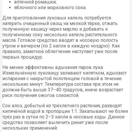
аптечной ромашки;
яблочного или морковного сока.
Для приготовления луковых капель потребуется
натереть очищенный овощ на мелкой тёрке, отжать
полученную кашицу через марлю и добавить к
полученному соку несколько капель растительного
масла. Готовое средство вводят в носовую полость
утром и вечером (по 2 капли в каждую ноздрю). Как
правило, заметное облегчение наступает уже после
первых процедур.
Не менее эффективны вдыхания паров лука.
Измельчённую луковицу заливают кипятком, вдыхают
испарения с накрытой полотенцем головой в течение
нескольких минут. Температура состава при этом не
должна быть выше 37–40 градусов, иначе возрастает
риск получения ожогов слизистой.
Сок алоэ, добытый из трёхлетнего растения, разводят
кипячёной водой в пропорции 1:1. Закапывают не более
трёх раз в сутки по 2–3 капли в носовые ходы. Данное
средство позволяет вылечить ринит уже после
нескольких применений.