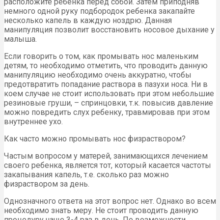
расположите ребенка перед собой. Затем приподняв
немного одной руку подбородок ребенка закапайте
несколько капель в каждую ноздрю. Данная
манипуляция позволит восстановить носовое дыхание у
малыша.
Если говорить о том, как промывать нос маленьким
детям, то необходимо отметить, что проводить данную
манипуляцию необходимо очень аккуратно, чтобы
предотвратить попадание раствора в пазухи носа. Ни в
коем случае не стоит использовать при этом небольшие
резиновые груши, – спринцовки, т.к. повысив давление
можно повредить слух ребенку, травмировав при этом
внутреннее ухо.
Как часто можно промывать нос физраствором?
Частым вопросом у матерей, занимающихся лечением
своего ребенка, является тот, который касается частоты
закапывания капель, т.е. сколько раз можно
физраствором за день.
Однозначного ответа на этот вопрос нет. Однако во всем
необходимо знать меру. Не стоит проводить данную
процедуру чаще 3-4 раз в день. По возможности