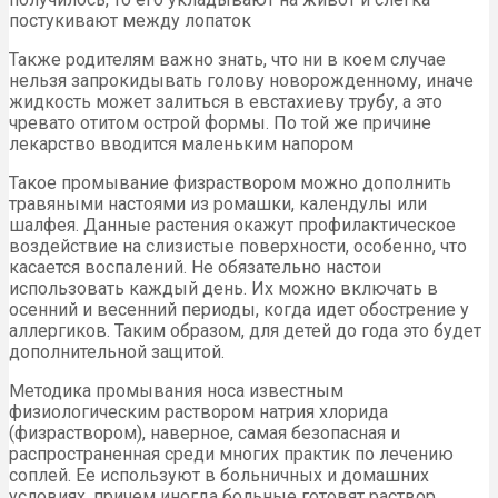
постукивают между лопаток
Также родителям важно знать, что ни в коем случае
нельзя запрокидывать голову новорожденному, иначе
жидкость может залиться в евстахиеву трубу, а это
чревато отитом острой формы. По той же причине
лекарство вводится маленьким напором
Такое промывание физраствором можно дополнить
травяными настоями из ромашки, календулы или
шалфея. Данные растения окажут профилактическое
воздействие на слизистые поверхности, особенно, что
касается воспалений. Не обязательно настои
использовать каждый день. Их можно включать в
осенний и весенний периоды, когда идет обострение у
аллергиков. Таким образом, для детей до года это будет
дополнительной защитой.
Методика промывания носа известным
физиологическим раствором натрия хлорида
(физраствором), наверное, самая безопасная и
распространенная среди многих практик по лечению
соплей. Ее используют в больничных и домашних
условиях, причем иногда больные готовят раствор