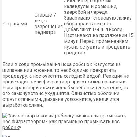
эвкалипта, соцветия
календулы и ромашки,
зверобой и череда.
Старше 7
Заваривают столовую ложку
лет, с
С травами
сбора трав в кипятке.
разрешения
Добавляют 1/4 ч. л.ьсоли.
педиатра
Настаивают на протяжении 15
минут. Перед применением
нужно остудить и процедить
средство
Если в ходе промывания носа ребенок жалуется на
щипание или жжение, то необходимо прекратить
процедуру, а нос очистить холодной водой. Реакция не
происходит, если физраствор приготовлен правильно.
Если проигнорировать жалобы ребенка на жжение, то
его самочувствие ухудшится. Слизистые оболочки
станут отечными, дыхание усложнится, увеличится
выработка слизи.