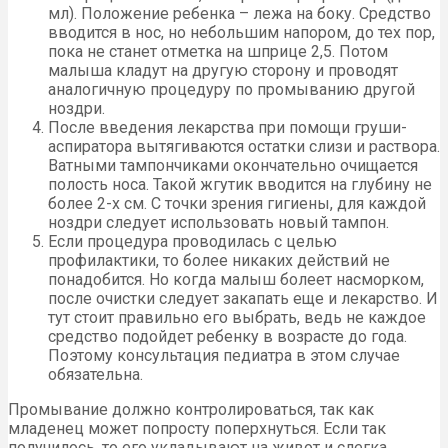
мл). Положение ребенка – лежа на боку. Средство
вводится в нос, но небольшим напором, до тех пор,
пока не станет отметка на шприце 2,5. Потом
малыша кладут на другую сторону и проводят
аналогичную процедуру по промыванию другой
ноздри.
После введения лекарства при помощи груши-
аспиратора вытягиваются остатки слизи и раствора.
Ватными тампончиками окончательно очищается
полость носа. Такой жгутик вводится на глубину не
более 2-х см. С точки зрения гигиены, для каждой
ноздри следует использовать новый тампон.
Если процедура проводилась с целью
профилактики, то более никаких действий не
понадобится. Но когда малыш болеет насморком,
после очистки следует закапать еще и лекарство. И
тут стоит правильно его выбрать, ведь не каждое
средство подойдет ребенку в возрасте до года.
Поэтому консультация педиатра в этом случае
обязательна.
Промывание должно контролироваться, так как
младенец может попросту поперхнуться. Если так
получилось, то его укладывают на живот и слегка