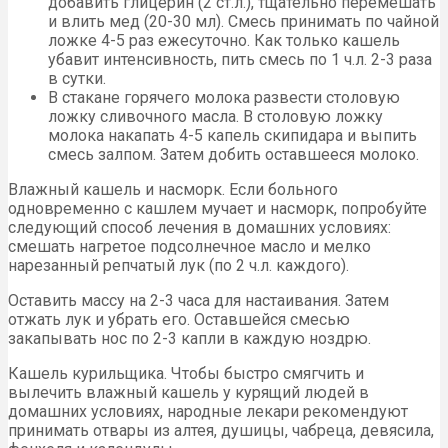
добавить глицерин (2 ст.л.), тщательно перемешать
и влить мед (20-30 мл). Смесь принимать по чайной
ложке 4-5 раз ежесуточно. Как только кашель
убавит интенсивность, пить смесь по 1 ч.л. 2-3 раза
в сутки.
В стакане горячего молока развести столовую
ложку сливочного масла. В столовую ложку
молока накапать 4-5 капель скипидара и выпить
смесь залпом. Затем добить оставшееся молоко.
Влажный кашель и насморк. Если больного
одновременно с кашлем мучает и насморк, попробуйте
следующий способ лечения в домашних условиях:
смешать нагретое подсолнечное масло и мелко
нарезанный репчатый лук (по 2 ч.л. каждого).
Оставить массу на 2-3 часа для настаивания. Затем
отжать лук и убрать его. Оставшейся смесью
закапывать нос по 2-3 капли в каждую ноздрю.
Кашель курильщика. Чтобы быстро смягчить и
вылечить влажный кашель у курящий людей в
домашних условиях, народные лекари рекомендуют
принимать отвары из алтея, душицы, чабреца, девясила,