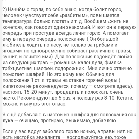
2).Начнём с горла, по себе знаю, когда болит горло,
человек чувствует себя «разбитым», повышается
температура, больно глотать и т. д. Вообщем «жить не
хочется», как говорит один знакомый. И вот он в первую
очередь при простуде всегда лечит горло. А помогает
ему в первую очередь полоскание. ( Он большой
любитель ходить по лесу, не только за грибами и
ягодами, но одновременно собирает различные травы,
сушит, и лечится ими). Для полоскания подойдёт любая
из следующих трав — ромашка, календула, фиалка
трёхцветная, шалфей, подорожник. Мне лично отлично
помогает шалфей. Но это кому как. Обычно для
полоскания 1 ст. л. травы на стакан горячей воды (
кипятком не рекомендуется, почему — смотрите здесь),
настоять 15-20 минут, процедить и полоскать очень
часто. Рекомендуют до 5 раз, я полощу раз 8-10. Кстати,
можно и внутрь этот отвар.
Я ещё добавляю в настой из шалфея для полоскания сок
лука — очищаю, протираю, выжимаю, добавляю.
Если у вас вдруг заболело горло ночью, а травы нет, но
есть настойка эвкалипта — воспользуйтесь ею, тоже