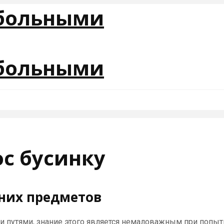
ос бусинку
нних предметов
ми путями, знание этого является немаловажным при попы