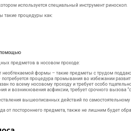
 котором используется специальный инструмент риноскоп.
ы такие процедуры как:
й помощью
дных предметов в носовом проходе:
ет необтекаемой формы – такие предметы с трудом поддаю
– потребуется процедура промывания во избежании развит
зан по всему носовому проходу и требует особо тщательно
ия и возникновения асфиксии, требует срочного вызова “
ществления вышеописанных действий по самостоятельному 
а от постороннего предмета, также не лишним будет обрат
носа