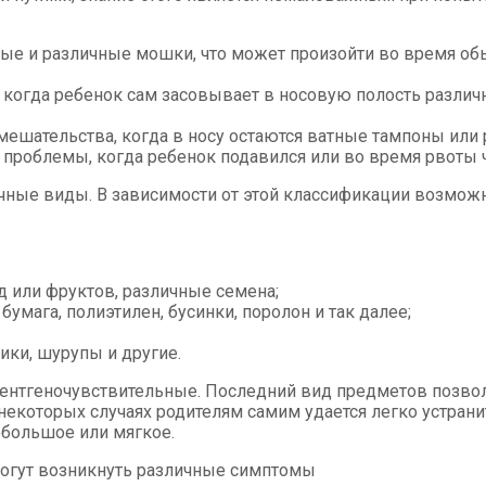
е и различные мошки, что может произойти во время обыч
 когда ребенок сам засовывает в носовую полость различ
мешательства, когда в носу остаются ватные тампоны или 
проблемы, когда ребенок подавился или во время рвоты ч
чные виды. В зависимости от этой классификации возмож
од или фруктов, различные семена;
бумага, полиэтилен, бусинки, поролон и так далее;
ики, шурупы и другие.
рентгеночувствительные. Последний вид предметов позво
 некоторых случаях родителям самим удается легко устран
ебольшое или мягкое.
могут возникнуть различные симптомы