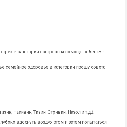
н, Називин, Тизин, Отривин, Назол и т.д.).
глубоко вдохнуть воздух ртом и затем попытаться